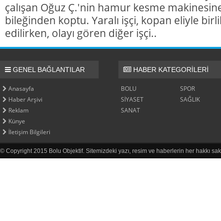
çalışan Oğuz Ç.'nin hamur kesme makinesine k
bileğinden koptu. Yaralı işçi, kopan eliyle bir
edilirken, olayı gören diğer işçi..
GENEL BAĞLANTILAR
HABER KATEGORİLERİ
Anasayfa
BOLU
SPOR
Haber Arşivi
SİYASET
SAĞLIK
Reklam
SANAT
Künye
İletişim Bilgileri
© Copyright 2015 Bolu Objektif. Sitemizdeki yazı, resim ve haberlerin her hakkı sak