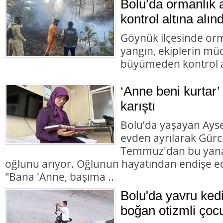
Bolu’da ormanlık 
kontrol altına alınd
Göynük ilçesinde orm
yangın, ekiplerin mü
büyümeden kontrol al
‘Anne beni kurtar’
karıştı
Bolu’da yaşayan Aysel
evden ayrılarak Gürc
Temmuz'dan bu yana
oğlunu arıyor. Oğlunun hayatından endişe ed
"Bana 'Anne, başıma ..
Bolu'da yavru ked
boğan otizmli çocu