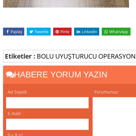
Paylaş
Tweetle
Pinle
Linkedin
WhatsApp
Etiketler :
BOLU
UYUŞTURUCU
OPERASYO
HABERE YORUM YAZIN
Ad Soyad:
Yorumunuz:
E-mail:
9 + 8 =?