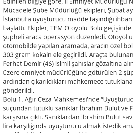
Edinilen bilgiye göre, İl Emniyet Müdürlüğü N
Mücadele Şube Müdürlüğü ekipleri, Şubat ay
İstanbul’a uyuşturucu madde taşındığı ihbarı
başlattı. Ekipler, TEM Otoyolu Bolu geçişinde
şüpheli araca operasyon düzenledi. Otoyol 
otomobilde yapılan aramada, aracın özel böl
303 gram kokain ele geçirildi. Araçta bulunan
Ferhat Demir (46) isimli şahıslar gözaltına alı
üzere emniyet müdürlüğüne götürülen 2 şüph
ardından çıkarıldıkları mahkemece tutuklan
gönderildi.
Bolu 1. Ağır Ceza Mahkemesi’nde “Uyuşturuc
suçundan tutuklu sanıklar İbrahim Bulut ve
karşısına çıktı. Sanıklardan İbrahim Bulut sa
lira karşılığında uyuşturucu almak istedik am