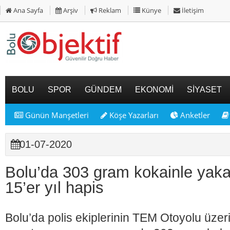
Ana Sayfa
Arşiv
Reklam
Künye
İletişim
BOLU
SPOR
GÜNDEM
EKONOMİ
SİYASET
Günün Manşetleri
Köşe Yazarları
Anketler
01-07-2020
Bolu’da 303 gram kokainle yaka
15’er yıl hapis
Bolu’da polis ekiplerinin TEM Otoyolu üzeri