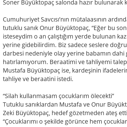
Soner Büyüktopaç salonda hazır bulunarak ka
Cumuhuriyet Savcısı’nın mütalaasının ardı
tutuklu sanık Onur Büyüktopaç, “Eğer bu so
isteseydim o an çalıştığım yerde bulunan ka
yerine gidebilirdim. Biz sadece seslere doğru 
darbesi nedeniyle olay yerine babamın dahi g
hatırlamıyorum. Beraatimi ve tahliyemi talep
Mustafa Büyüktopaç ise, kardeşinin ifadelerine
tahliye ve beraatini istedi.
“Silah kullanmasam çocuklarım ölecekti”
Tutuklu sanıklardan Mustafa ve Onur Büyükt
Zeki Büyüktopaç, hedef gözetmeden ateş ettiğ
“Çocuklarımı o şekilde görünce hem çocukla