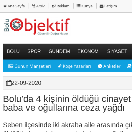
Ana Sayfa
Arşiv
Reklam
Künye
İletişim
BOLU
SPOR
GÜNDEM
EKONOMİ
SİYASET
Günün Manşetleri
Köşe Yazarları
Anketler
22-09-2020
Bolu’da 4 kişinin öldüğü cinaye
baba ve oğullarına ceza yağdı
Seben ilçesinde iki akraba aile arasında çı