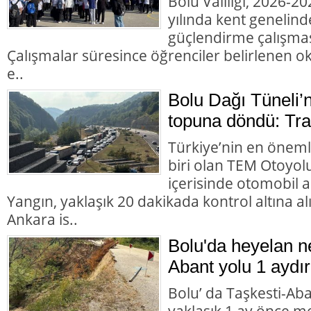
Bolu Valiliği, 2026-2
yılında kent genelind
güçlendirme çalışması
Çalışmalar süresince öğrenciler belirlenen okul
e..
Bolu Dağı Tüneli’
topuna döndü: Trafi
Türkiye’nin en öneml
biri olan TEM Otoyol
içerisinde otomobil 
Yangın, yaklaşık 20 dakikada kontrol altına 
Ankara is..
Bolu'da heyelan n
Abant yolu 1 aydır
Bolu’ da Taşkesti-Ab
yaklaşık 1 ay önce 