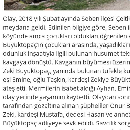
Olay, 2018 yılı Şubat ayında Seben ilçesi Çel
meydana geldi. Edinilen bilgiye göre, Seben i
köyünde amca çocukları oldukları öğrenilen A
Büyüktopaç’ın çocukları arasında, yaşadıkları
odunluk inşaatıyla ilgili bulunan husumet tek
kavgaya dönüştü. Kavganın büyümesi üzerine
Zeki Büyüktopaç, yanında bulunan tüfekle kuz
eşi Emine, oğlu Taşkın, kardeşi Zekiye Büyük
ateş etti. Mermilerin isabet aldığı Ayhan, Emi
olay yerinde yaşamını kaybetti. Olaydan son
tarafından gözaltına alınan şüpheliler Onur 
Zeki, kardeşi Mustafa, dedesi Hasan ve anne
Büyüktopaç adliyeye sevk edildi. Savcılık sor