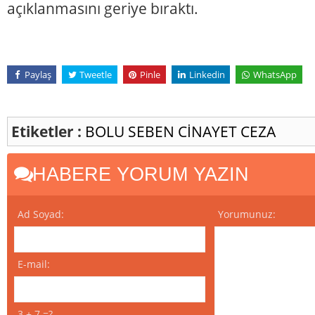
açıklanmasını geriye bıraktı.
Paylaş
Tweetle
Pinle
Linkedin
WhatsApp
Etiketler :
BOLU
SEBEN
CİNAYET
CEZA
HABERE YORUM YAZIN
Ad Soyad:
Yorumunuz:
E-mail:
3 + 7 =?