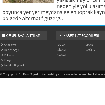
nedeniyle yol ulaşı
boyunca yer yer meydana gelen toprak kaym
bölgede alternatif güzerg..
GENEL BAĞLANTILAR
HABER KATEGORİLERİ
Anasayfa
BOLU
SPOR
Haber Arşivi
SİYASET
SAĞLIK
Reklam
SANAT
Künye
İletişim Bilgileri
© Copyright 2015 Bolu Objektif. Sitemizdeki yazı, resim ve haberlerin her hakkı sak