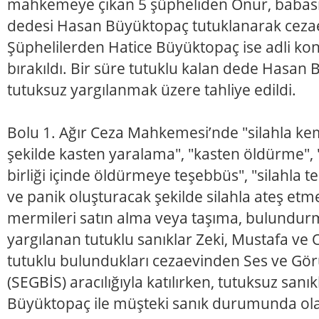
mahkemeye çıkan 5 şüpheliden Onur, babası 
dedesi Hasan Büyüktopaç tutuklanarak cezae
Şüphelilerden Hatice Büyüktopaç ise adli kont
bırakıldı. Bir süre tutuklu kalan dede Hasan
tutuksuz yargılanmak üzere tahliye edildi.
Bolu 1. Ağır Ceza Mahkemesi’nde "silahla kem
şekilde kasten yaralama", "kasten öldürme", "b
birliği içinde öldürmeye teşebbüs", "silahla te
ve panik oluşturacak şekilde silahla ateş etme
mermileri satın alma veya taşıma, bulundur
yargılanan tutuklu sanıklar Zeki, Mustafa ve
tutuklu bulundukları cezaevinden Ses ve Görü
(SEGBİS) aracılığıyla katılırken, tutuksuz san
Büyüktopaç ile müşteki sanık durumunda ola