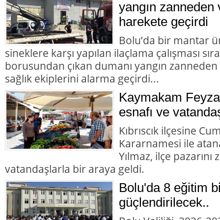
yangın zanneden v
harekete geçirdi
Bolu’da bir mantar ü
sineklere karşı yapılan ilaçlama çalışması sır
borusundan çıkan dumanı yangın zanneden va
sağlık ekiplerini alarma geçirdi...
Kaymakam Feyza 
esnafı ve vatandaş
Kıbrıscık ilçesine Cu
Kararnamesi ile at
Yılmaz, ilçe pazarını
vatandaşlarla bir araya geldi.
Bolu'da 8 eğitim b
güçlendirilecek..