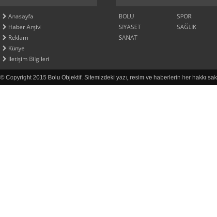
Anasayfa
BOLU
SPOR
Haber Arşivi
SİYASET
SAĞLIK
Reklam
SANAT
Künye
İletişim Bilgileri
© Copyright 2015 Bolu Objektif. Sitemizdeki yazı, resim ve haberlerin her hakkı sak