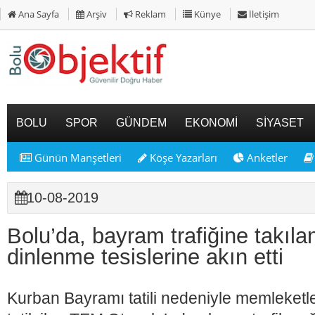
Ana Sayfa
Arşiv
Reklam
Künye
İletişim
BOLU
SPOR
GÜNDEM
EKONOMİ
SİYASET
Günün Manşetleri
Köşe Yazarları
Anketler
10-08-2019
Bolu’da, bayram trafiğine takılan 
dinlenme tesislerine akın etti
Kurban Bayramı tatili nedeniyle memleketle