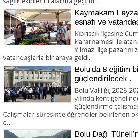
sağlık ekiplerini alarma geçirdi...
Kaymakam Feyza 
esnafı ve vatandaş
Kıbrıscık ilçesine Cu
Kararnamesi ile at
Yılmaz, ilçe pazarını
vatandaşlarla bir araya geldi.
Bolu'da 8 eğitim b
güçlendirilecek..
Bolu Valiliği, 2026-2
yılında kent genelind
güçlendirme çalışması
Çalışmalar süresince öğrenciler belirlenen okul
e..
Bolu Dağı Tüneli’