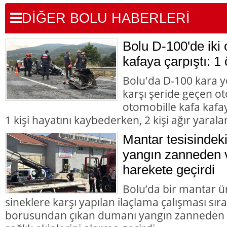
DİĞER BOLU HABERLERİ
Bolu D-100'de iki 
kafaya çarpıştı: 1 
Bolu'da D-100 kara y
karşı şeride geçen ot
otomobille kafa kafay
1 kişi hayatını kaybederken, 2 kişi ağır yarala
Mantar tesisindek
yangın zanneden v
harekete geçirdi
Bolu’da bir mantar ü
sineklere karşı yapılan ilaçlama çalışması sır
borusundan çıkan dumanı yangın zanneden va