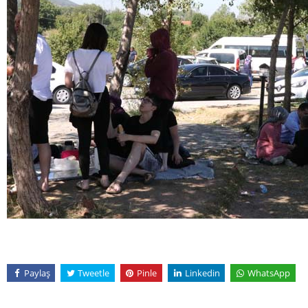
Paylaş
Tweetle
Pinle
Linkedin
WhatsApp