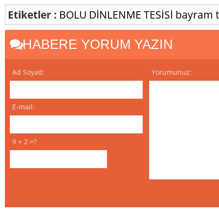
Etiketler :
BOLU
DİNLENME TESİSİ
bayram t
HABERE YORUM YAZIN
Ad Soyad:
Yorumunuz:
E-mail:
9 + 2 =?