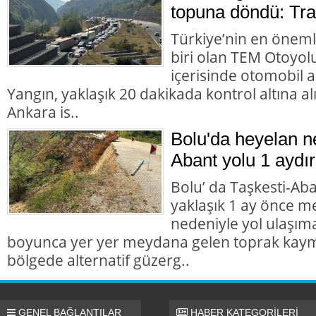
topuna döndü: Trafi
Türkiye’nin en öneml
biri olan TEM Otoyol
içerisinde otomobil 
Yangın, yaklaşık 20 dakikada kontrol altına 
Ankara is..
Bolu'da heyelan n
Abant yolu 1 aydır
Bolu’ da Taşkesti-Ab
yaklaşık 1 ay önce 
nedeniyle yol ulaşı
boyunca yer yer meydana gelen toprak kaym
bölgede alternatif güzerg..
GENEL BAĞLANTILAR
HABER KATEGORİLERİ