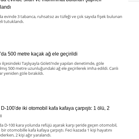
klandı
da evinde 3 tabanca, ruhsatsız av tüfeği ve çok sayıda fişek bulunan
li tutuklandı.
’da 500 metre kaçak ağ ele geçirildi
 ilçesindeki Taşlıyayla Göleti’nde yapılan denetimde, göle
ılmış 500 metre uzunluğundaki ağ ele geçirilerek imha edildi. Canlı
ar yeniden göle bırakıldı.
D-100'de iki otomobil kafa kafaya çarpıştı: 1 ölü, 2
ı
da D-100 kara yolunda refüjü aşarak karşı şeride geçen otomobil,
bir otomobille kafa kafaya çarpıştı. Feci kazada 1 kişi hayatını
derken, 2 kişi ağır yaralandı.