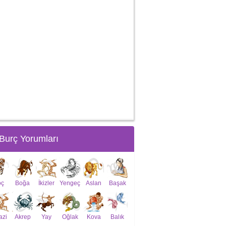
Burç Yorumları
oç
Boğa
İkizler
Yengeç
Aslan
Başak
azi
Akrep
Yay
Oğlak
Kova
Balık