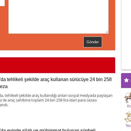
'da tehlikeli şekilde araç kullanan sürücüye 24 bin 258
ceza
da, tehlikeli şekilde araç kullandığı anları sosyal medyada paylaşan
 ile araç sahibine toplam 24 bin 258 lira idari para cezası
andı.
K
Ter
'da evinde silah ve mühimmat bulunan şüpheli