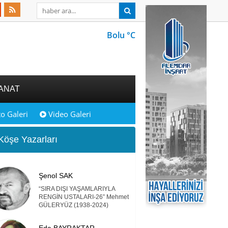
Bolu °C
ANAT
o Galeri
Video Galeri
öşe Yazarları
Şenol SAK
“SIRA DIŞI YAŞAMLARIYLA
RENGİN USTALARI-26” Mehmet
GÜLERYÜZ (1938-2024)