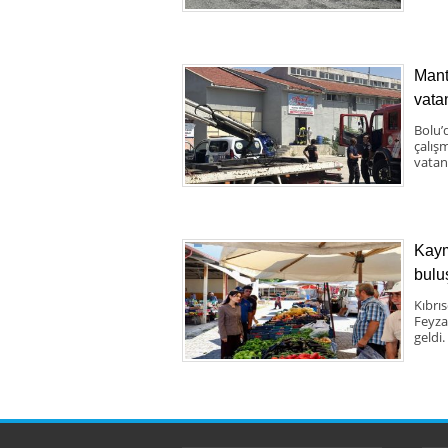
Mant
vata
Bolu’
çalış
vatand
Kaym
bulu
Kıbrı
Feyza
geldi.