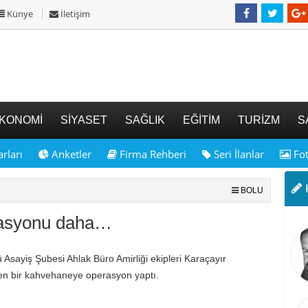
Künye
İletişim
KONOMİ
SİYASET
SAĞLIK
EĞİTİM
TURİZM
S
rları
Anketler
Firma Rehberi
Seri İlanlar
Fot
K
BOLU
rasyonu daha…
ü Asayiş Şubesi Ahlak Büro Amirliği ekipleri Karaçayır
len bir kahvehaneye operasyon yaptı.