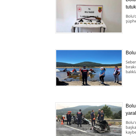
tutu
Bolu’
şüphe
Bolu
Seben
bırak
balıkl
Bolu 
yaral
Bolu'
başka 
kaybe