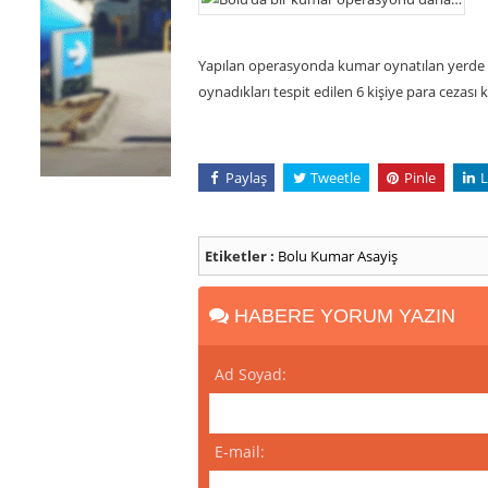
Yapılan operasyonda kumar oynatılan yerde 
oynadıkları tespit edilen 6 kişiye para cezası k
Paylaş
Tweetle
Pinle
L
Etiketler :
Bolu
Kumar
Asayiş
HABERE YORUM YAZIN
Ad Soyad:
E-mail: