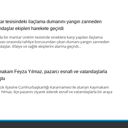
ar tesisindeki ilaçlama dumanını yangın zanneden
ndaşlar ekipleri harekete geçirdi
da bir mantar üretim tesisinde sineklere karşı yapılan ilaçlama
ması sırasında tahliye borusundan çıkan dumanı yangın zanneden
aşlar, itfaiye ve sağlık ekiplerini alarma geçirdi...
akam Feyza Yılmaz, pazarcı esnafı ve vatandaşlarla
ştu
scık ilçesine Cumhurbaşkanlığı Kararnamesi ile atanan Kaymakam
 Yılmaz, ilçe pazarını ziyaret ederek esnaf ve vatandaşlarla bir araya