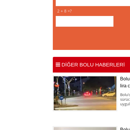
2 + 8 =?
DİĞER BOLU HABERLERİ
Bolu
lira 
Bolu’
sürücü
uygul
Bolu