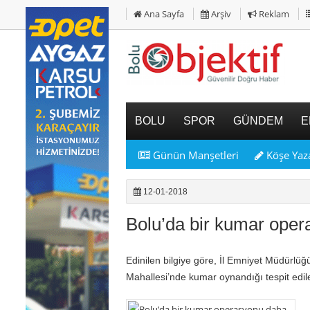
Ana Sayfa
Arşiv
Reklam
BOLU
SPOR
GÜNDEM
E
Günün Manşetleri
Köşe Yaza
12-01-2018
Bolu’da bir kumar ope
Edinilen bilgiye göre, İl Emniyet Müdürlüğ
Mahallesi’nde kumar oynandığı tespit edi