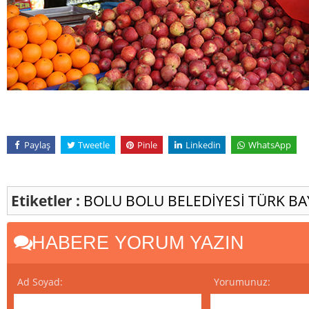
Paylaş
Tweetle
Pinle
Linkedin
WhatsApp
Etiketler :
BOLU
BOLU BELEDİYESİ
TÜRK BA
HABERE YORUM YAZIN
Ad Soyad:
Yorumunuz: