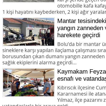
otomobille kafa kafay
1 kişi hayatını kaybederken, 2 kişi ağır yarala
Mantar tesisindek
yangın zanneden v
harekete geçirdi
Bolu’da bir mantar ü
sineklere karşı yapılan ilaçlama çalışması sır
borusundan çıkan dumanı yangın zanneden va
sağlık ekiplerini alarma geçirdi...
Kaymakam Feyza 
esnafı ve vatandaş
Kıbrıscık ilçesine Cu
Kararnamesi ile at
Yılmaz, ilçe pazarını
vatandaşlarla bir araya geldi.