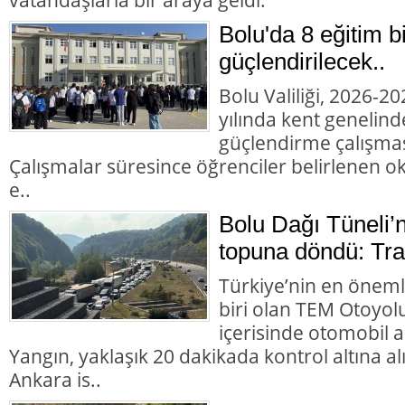
Bolu'da 8 eğitim b
güçlendirilecek..
Bolu Valiliği, 2026-2
yılında kent genelind
güçlendirme çalışması
Çalışmalar süresince öğrenciler belirlenen okul
e..
Bolu Dağı Tüneli’
topuna döndü: Trafi
Türkiye’nin en öneml
biri olan TEM Otoyol
içerisinde otomobil 
Yangın, yaklaşık 20 dakikada kontrol altına 
Ankara is..