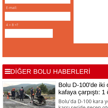
E-mail:
4 + 8 =?
DİĞER BOLU HABERLERİ
Bolu D-100'de iki 
kafaya çarpıştı: 1 
Bolu'da D-100 kara y
karşı şeride geçen ot