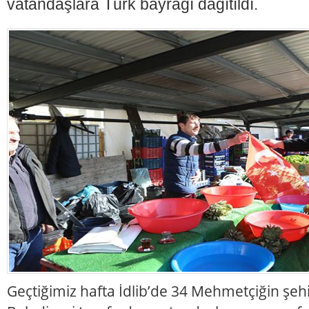
vatandaşlara Türk bayrağı dağıtıldı.
Geçtiğimiz hafta İdlib’de 34 Mehmetçiğin şeh