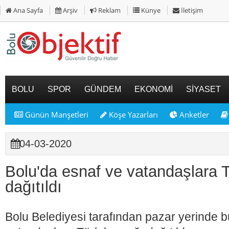
Ana Sayfa
Arşiv
Reklam
Künye
İletişim
BOLU
SPOR
GÜNDEM
EKONOMİ
SİYASET
Günün Manşetleri
Köşe Yazarları
Anketler
04-03-2020
Bolu'da esnaf ve vatandaşlara 
dağıtıldı
Bolu Belediyesi tarafından pazar yerinde 