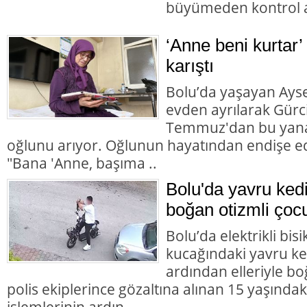
büyümeden kontrol al
‘Anne beni kurtar’
karıştı
Bolu’da yaşayan Aysel
evden ayrılarak Gürc
Temmuz'dan bu yana
oğlunu arıyor. Oğlunun hayatından endişe ed
"Bana 'Anne, başıma ..
Bolu'da yavru ked
boğan otizmli çocu
Bolu’da elektrikli bisi
kucağındaki yavru ke
ardından elleriyle bo
polis ekiplerince gözaltına alınan 15 yaşındaki
işlemlerinin ardın..