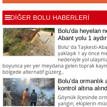
DİĞER BOLU HABERLERİ
Bolu'da heyelan n
Abant yolu 1 aydır
Bolu’ da Taşkesti-Ab
yaklaşık 1 ay önce 
nedeniyle yol ulaşı
boyunca yer yer meydana gelen toprak kaym
bölgede alternatif güzerg..
Bolu’da ormanlık 
kontrol altına alınd
Göynük ilçesinde orm
yangın, ekiplerin mü