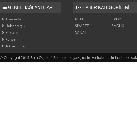
GENEL BAĞLANTILAR
HABER KATEGORİLERİ
Anasayfa
BOLU
SPOR
Haber Arşivi
SİYASET
SAĞLIK
Reklam
SANAT
Künye
İletişim Bilgileri
© Copyright 2015 Bolu Objektif. Sitemizdeki yazı, resim ve haberlerin her hakkı sak