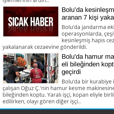
Bolu’da kesinleşm
aranan 7 kişi yaka
Bolu’da jandarma eki
operasyonlarda, çeşit
kesinleşmiş hapis cez
yakalanarak cezaevine gönderildi.
Bolu'da hamur mak
eli bileğinden kopt
geçirdi
Bolu’da bir kurabiye
çalışan Oğuz Ç.'nin hamur kesme makinesine k
bileğinden koptu. Yaralı işçi, kopan eliyle bir
edilirken, olayı gören diğer işçi..