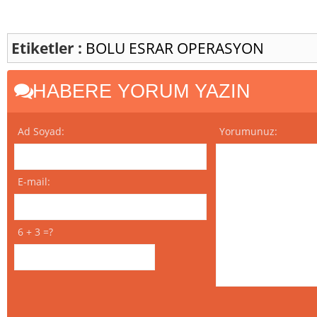
Etiketler :
BOLU
ESRAR
OPERASYON
HABERE YORUM YAZIN
Ad Soyad:
Yorumunuz:
E-mail:
6 + 3 =?