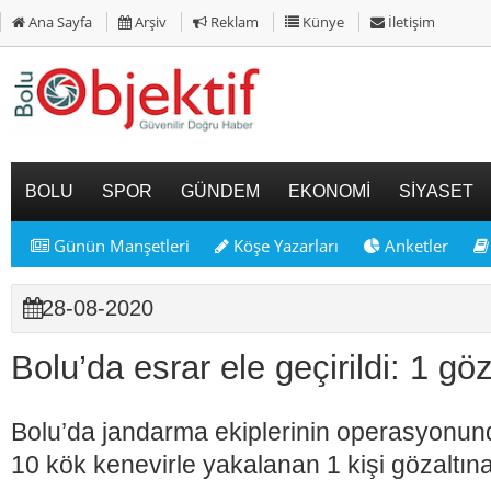
Ana Sayfa
Arşiv
Reklam
Künye
İletişim
BOLU
SPOR
GÜNDEM
EKONOMİ
SİYASET
Günün Manşetleri
Köşe Yazarları
Anketler
28-08-2020
Bolu’da esrar ele geçirildi: 1 göz
Bolu’da jandarma ekiplerinin operasyonun
10 kök kenevirle yakalanan 1 kişi gözaltına