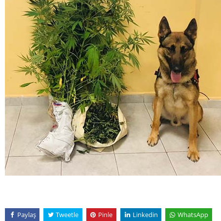
Paylaş
Tweetle
Pinle
Linkedin
WhatsApp