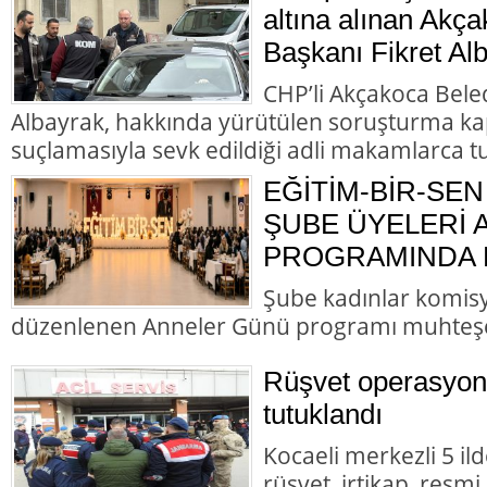
altına alınan Akç
Başkanı Fikret Alb
CHP’li Akçakoca Bele
Albayrak, hakkında yürütülen soruşturma ka
suçlamasıyla sevk edildiği adli makamlarca t
EĞİTİM-BİR-SEN
ŞUBE ÜYELERİ
PROGRAMINDA B
Şube kadınlar komis
düzenlenen Anneler Günü programı muhteş
Rüşvet operasyon
tutuklandı
Kocaeli merkezli 5 il
rüşvet, irtikap, resmi