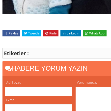
Paylaş
Tweetle
Pinle
Linkedin
WhatsApp
Etiketler :
HABERE YORUM YAZIN
Ad Soyad:
Yorumunuz:
E-mail: