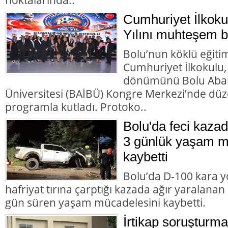
Cumhuriyet İlkoku
Yılını muhteşem bir
Bolu’nun köklü eğiti
Cumhuriyet İlkokulu,
dönümünü Bolu Abant
Üniversitesi (BAİBÜ) Kongre Merkezi’nde d
programla kutladı. Protoko..
Bolu'da feci kazad
3 günlük yaşam m
kaybetti
Bolu’da D-100 kara y
hafriyat tırına çarptığı kazada ağır yaralana
gün süren yaşam mücadelesini kaybetti.
İrtikap soruşturm