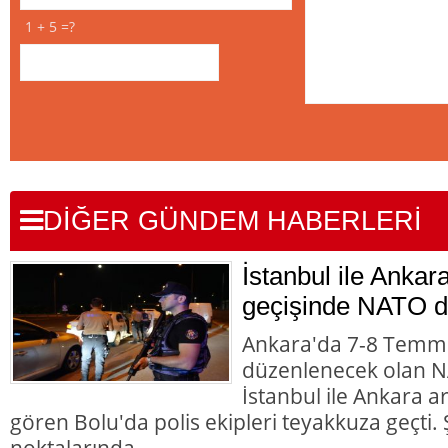
1 + 5 =?
DİĞER GÜNDEM HABERLERİ
İstanbul ile Ankar
geçişinde NATO d
Ankara'da 7-8 Temmu
düzenlenecek olan NA
İstanbul ile Ankara 
gören Bolu'da polis ekipleri teyakkuza geçti. Ş
noktalarında..