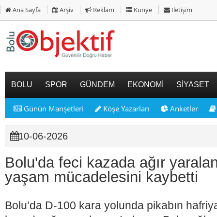
Ana Sayfa
Arşiv
Reklam
Künye
İletişim
BOLU
SPOR
GÜNDEM
EKONOMİ
SİYASET
Günün Manşetleri
Köşe Yazarları
Anketler
10-06-2026
Bolu'da feci kazada ağır yarala
yaşam mücadelesini kaybetti
Bolu’da D-100 kara yolunda pikabın hafriyat