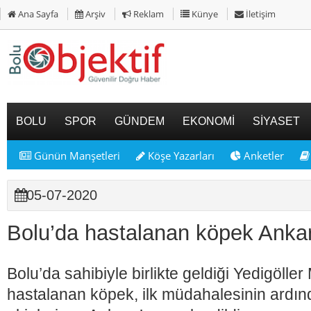
Ana Sayfa
Arşiv
Reklam
Künye
İletişim
BOLU
SPOR
GÜNDEM
EKONOMİ
SİYASET
Günün Manşetleri
Köşe Yazarları
Anketler
05-07-2020
Bolu’da hastalanan köpek Ankar
Bolu’da sahibiyle birlikte geldiği Yedigöller
hastalanan köpek, ilk müdahalesinin ardın