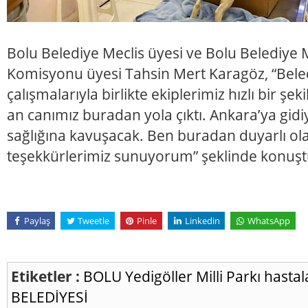
Bolu Belediye Meclis üyesi ve Bolu Belediye 
Komisyonu üyesi Tahsin Mert Karagöz, “Bele
çalışmalarıyla birlikte ekiplerimiz hızlı bir şek
an canımız buradan yola çıktı. Ankara’ya gid
sağlığına kavuşacak. Ben buradan duyarlı ol
teşekkürlerimiz sunuyorum” şeklinde konuşt
Paylaş
Tweetle
Pinle
Linkedin
WhatsApp
Etiketler :
BOLU
Yedigöller Milli Parkı
hasta
BELEDİYESİ