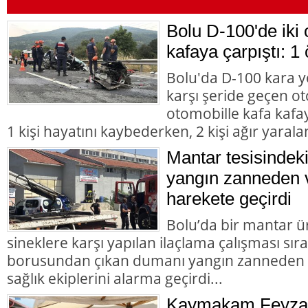
Bolu D-100'de iki 
kafaya çarpıştı: 1 
Bolu'da D-100 kara y
karşı şeride geçen ot
otomobille kafa kafay
1 kişi hayatını kaybederken, 2 kişi ağır yarala
Mantar tesisindek
yangın zanneden v
harekete geçirdi
Bolu’da bir mantar ü
sineklere karşı yapılan ilaçlama çalışması sır
borusundan çıkan dumanı yangın zanneden va
sağlık ekiplerini alarma geçirdi...
Kaymakam Feyza 