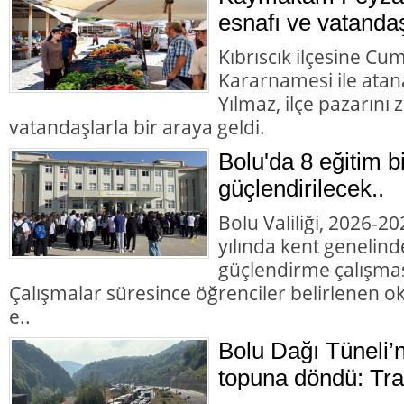
esnafı ve vatandaş
Kıbrıscık ilçesine Cu
Kararnamesi ile at
Yılmaz, ilçe pazarını
vatandaşlarla bir araya geldi.
Bolu'da 8 eğitim b
güçlendirilecek..
Bolu Valiliği, 2026-2
yılında kent genelind
güçlendirme çalışması
Çalışmalar süresince öğrenciler belirlenen okul
e..
Bolu Dağı Tüneli’
topuna döndü: Trafi