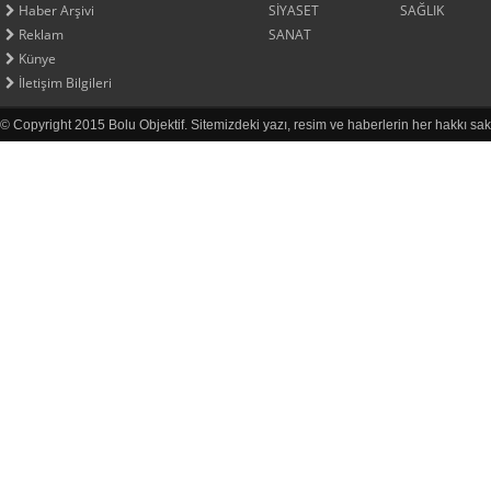
Haber Arşivi
SİYASET
SAĞLIK
Reklam
SANAT
Künye
İletişim Bilgileri
© Copyright 2015 Bolu Objektif. Sitemizdeki yazı, resim ve haberlerin her hakkı sak