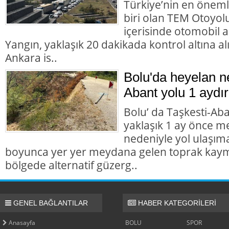
Türkiye’nin en öneml
biri olan TEM Otoyol
içerisinde otomobil 
Yangın, yaklaşık 20 dakikada kontrol altına 
Ankara is..
Bolu'da heyelan n
Abant yolu 1 aydır
Bolu’ da Taşkesti-Ab
yaklaşık 1 ay önce 
nedeniyle yol ulaşı
boyunca yer yer meydana gelen toprak kaym
bölgede alternatif güzerg..
GENEL BAĞLANTILAR
HABER KATEGORİLERİ
Anasayfa
BOLU
SPOR