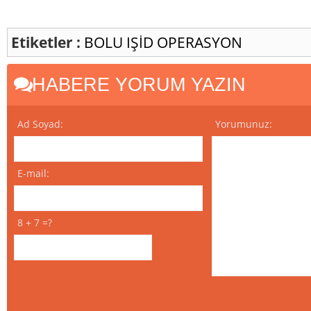
Etiketler :
BOLU
IŞİD
OPERASYON
HABERE YORUM YAZIN
Ad Soyad:
Yorumunuz:
E-mail:
8 + 7 =?