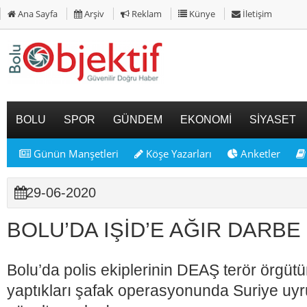
Ana Sayfa
Arşiv
Reklam
Künye
İletişim
BOLU
SPOR
GÜNDEM
EKONOMİ
SİYASET
Günün Manşetleri
Köşe Yazarları
Anketler
29-06-2020
BOLU’DA IŞİD’E AĞIR DARBE
Bolu’da polis ekiplerinin DEAŞ terör örgüt
yaptıkları şafak operasyonunda Suriye uyr