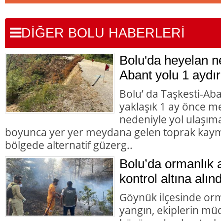
DİĞER BOLU HABERLERİ
Bolu'da heyelan n
Abant yolu 1 aydır
Bolu’ da Taşkesti-Ab
yaklaşık 1 ay önce 
nedeniyle yol ulaşı
boyunca yer yer meydana gelen toprak kaym
bölgede alternatif güzerg..
Bolu’da ormanlık 
kontrol altına alınd
Göynük ilçesinde orm
yangın, ekiplerin mü