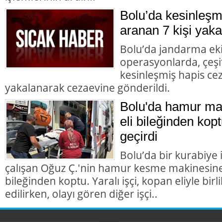
Bolu’da kesinleşm
aranan 7 kişi yaka
Bolu’da jandarma eki
operasyonlarda, çeşit
kesinleşmiş hapis cez
yakalanarak cezaevine gönderildi.
Bolu'da hamur mak
eli bileğinden kopt
geçirdi
Bolu’da bir kurabiye
çalışan Oğuz Ç.'nin hamur kesme makinesine k
bileğinden koptu. Yaralı işçi, kopan eliyle bir
edilirken, olayı gören diğer işçi..