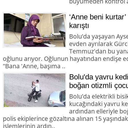
büyümeden kontrol al
‘Anne beni kurtar’
karıştı
Bolu’da yaşayan Aysel
evden ayrılarak Gürc
Temmuz'dan bu yana
oğlunu arıyor. Oğlunun hayatından endişe ed
"Bana 'Anne, başıma ..
Bolu'da yavru ked
boğan otizmli çocu
Bolu’da elektrikli bisi
kucağındaki yavru ke
ardından elleriyle bo
polis ekiplerince gözaltına alınan 15 yaşındaki
işlemlerinin ardın..