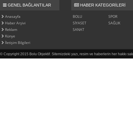
GENEL BAĞLANTILAR
HABER KATEGORİLERİ
Anasayfa
BOLU
SPOR
Haber Arşivi
SİYASET
SAĞLIK
Reklam
SANAT
Künye
İletişim Bilgileri
© Copyright 2015 Bolu Objektif. Sitemizdeki yazı, resim ve haberlerin her hakkı sak