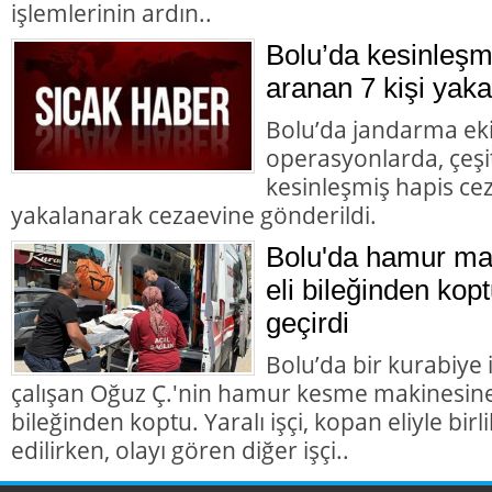
işlemlerinin ardın..
Bolu’da kesinleşm
aranan 7 kişi yaka
Bolu’da jandarma eki
operasyonlarda, çeşit
kesinleşmiş hapis cez
yakalanarak cezaevine gönderildi.
Bolu'da hamur mak
eli bileğinden kopt
geçirdi
Bolu’da bir kurabiye
çalışan Oğuz Ç.'nin hamur kesme makinesine k
bileğinden koptu. Yaralı işçi, kopan eliyle bir
edilirken, olayı gören diğer işçi..