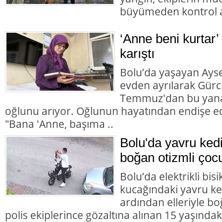
büyümeden kontrol al
‘Anne beni kurtar’
karıştı
Bolu’da yaşayan Aysel
evden ayrılarak Gürc
Temmuz'dan bu yana
oğlunu arıyor. Oğlunun hayatından endişe ed
"Bana 'Anne, başıma ..
Bolu'da yavru ked
boğan otizmli çocu
Bolu’da elektrikli bisi
kucağındaki yavru ke
ardından elleriyle bo
polis ekiplerince gözaltına alınan 15 yaşındaki