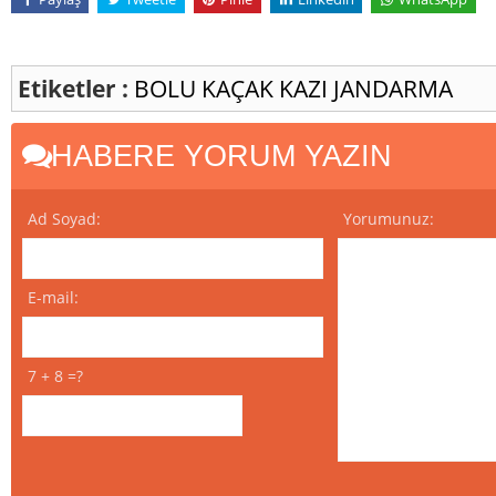
Etiketler :
BOLU
KAÇAK KAZI
JANDARMA
HABERE YORUM YAZIN
Ad Soyad:
Yorumunuz:
E-mail:
7 + 8 =?