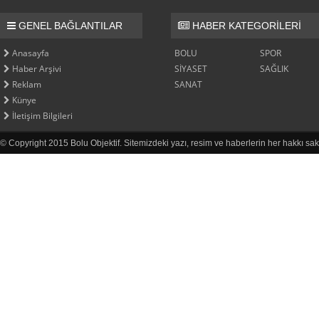
GENEL BAĞLANTILAR
HABER KATEGORİLERİ
Anasayfa
BOLU
SPOR
Haber Arşivi
SİYASET
SAĞLIK
Reklam
SANAT
Künye
İletişim Bilgileri
© Copyright 2015 Bolu Objektif. Sitemizdeki yazı, resim ve haberlerin her hakkı sak