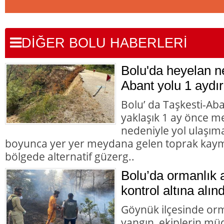
DİĞER BOLU HABERLERİ
Bolu'da heyelan n
Abant yolu 1 aydır
Bolu’ da Taşkesti-Ab
yaklaşık 1 ay önce 
nedeniyle yol ulaşı
boyunca yer yer meydana gelen toprak kaym
bölgede alternatif güzerg..
Bolu’da ormanlık 
kontrol altına alınd
Göynük ilçesinde orm
yangın, ekiplerin mü