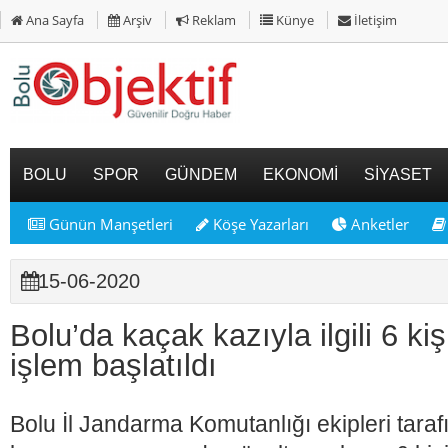
Ana Sayfa
Arşiv
Reklam
Künye
İletişim
BOLU
SPOR
GÜNDEM
EKONOMİ
SİYASET
Günün Manşetleri
Köşe Yazarları
Anketler
15-06-2020
Bolu’da kaçak kazıyla ilgili 6 ki
işlem başlatıldı
Bolu İl Jandarma Komutanlığı ekipleri tara