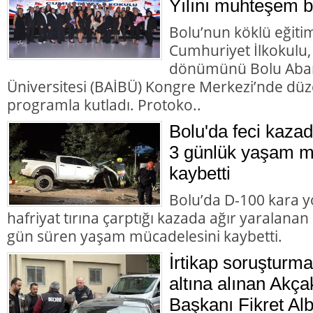
Yılını muhteşem bir
Bolu’nun köklü eğiti
Cumhuriyet İlkokulu,
dönümünü Bolu Abant
Üniversitesi (BAİBÜ) Kongre Merkezi’nde d
programla kutladı. Protoko..
Bolu'da feci kazad
3 günlük yaşam m
kaybetti
Bolu’da D-100 kara y
hafriyat tırına çarptığı kazada ağır yaralana
gün süren yaşam mücadelesini kaybetti.
İrtikap soruşturm
altına alınan Akç
Başkanı Fikret Alb