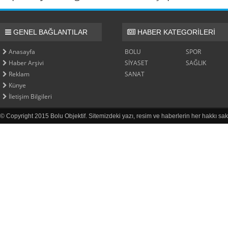
GENEL BAĞLANTILAR
HABER KATEGORİLERİ
Anasayfa
BOLU
SPOR
Haber Arşivi
SİYASET
SAĞLIK
Reklam
SANAT
Künye
İletişim Bilgileri
© Copyright 2015 Bolu Objektif. Sitemizdeki yazı, resim ve haberlerin her hakkı sak