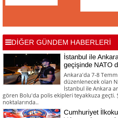
DİĞER GÜNDEM HABERLERİ
İstanbul ile Ankar
geçişinde NATO d
Ankara'da 7-8 Temmu
düzenlenecek olan NA
İstanbul ile Ankara 
gören Bolu'da polis ekipleri teyakkuza geçti. Ş
noktalarında..
Cumhuriyet İlkoku