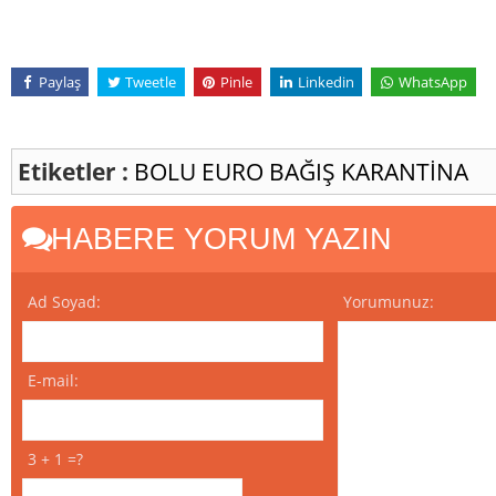
Paylaş
Tweetle
Pinle
Linkedin
WhatsApp
Etiketler :
BOLU
EURO
BAĞIŞ
KARANTİNA
HABERE YORUM YAZIN
Ad Soyad:
Yorumunuz:
E-mail:
3 + 1 =?