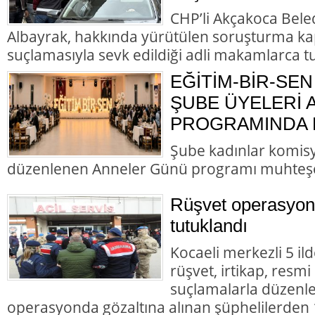
CHP’li Akçakoca Bele
Albayrak, hakkında yürütülen soruşturma ka
suçlamasıyla sevk edildiği adli makamlarca t
EĞİTİM-BİR-SEN
ŞUBE ÜYELERİ
PROGRAMINDA B
Şube kadınlar komis
düzenlenen Anneler Günü programı muhteş
Rüşvet operasyon
tutuklandı
Kocaeli merkezli 5 il
rüşvet, irtikap, resmi
suçlamalarla düzenl
operasyonda gözaltına alınan şüphelilerden 1