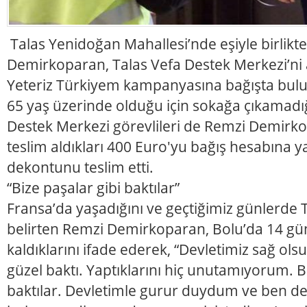
Talas Yenidoğan Mahallesi’nde eşiyle birlik
Demirkoparan, Talas Vefa Destek Merkezi’ni 
Yeteriz Türkiyem kampanyasına bağışta bulu
65 yaş üzerinde olduğu için sokağa çıkamadığ
Destek Merkezi görevlileri de Remzi Demirk
teslim aldıkları 400 Euro'yu bağış hesabına y
dekontunu teslim etti.
“Bize paşalar gibi baktılar”
Fransa’da yaşadığını ve geçtiğimiz günlerde T
belirten Remzi Demirkoparan, Bolu’da 14 gü
kaldıklarını ifade ederek, “Devletimiz sağ ols
güzel baktı. Yaptıklarını hiç unutamıyorum. B
baktılar. Devletimle gurur duydum ve ben d