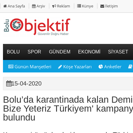
Ana Sayfa
Arşiv
Reklam
Künye
İletişim
BOLU
SPOR
GÜNDEM
EKONOMİ
SİYASET
Günün Manşetleri
Köşe Yazarları
Anketler
15-04-2020
Bolu’da karantinada kalan Demi
Bize Yeteriz Türkiyem' kampany
bulundu