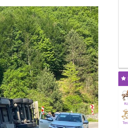
K
Ter