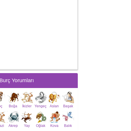
Burç Yorumları
oç
Boğa
İkizler
Yengeç
Aslan
Başak
azi
Akrep
Yay
Oğlak
Kova
Balık