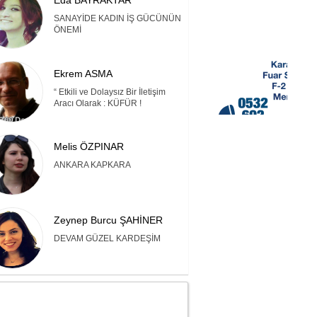
Eda BAYRAKTAR
SANAYİDE KADIN İŞ GÜCÜNÜN
ÖNEMİ
Ekrem ASMA
“ Etkili ve Dolaysız Bir İletişim
Aracı Olarak : KÜFÜR !
Melis ÖZPINAR
ANKARA KAPKARA
Zeynep Burcu ŞAHİNER
DEVAM GÜZEL KARDEŞİM