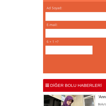
Ad Soyad:
E-mail:
6 + 1 =?
DİĞER BOLU HABERLERİ
‘Anne
Bolu’