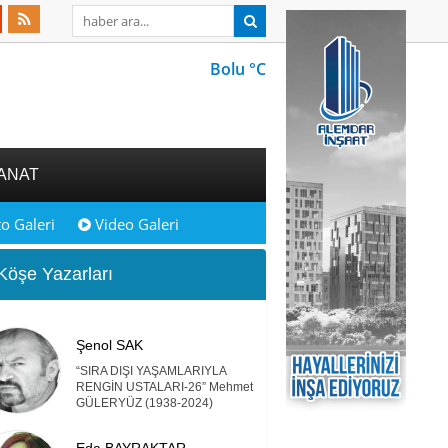
Bolu °C
ANAT
o Galeri
Video Galeri
öşe Yazarları
Şenol SAK
“SIRA DIŞI YAŞAMLARIYLA
RENGİN USTALARI-26” Mehmet
GÜLERYÜZ (1938-2024)