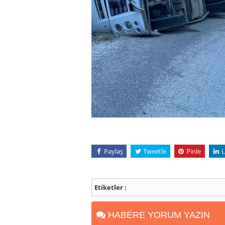
Paylaş
Tweetle
Pinle
L
Etiketler :
HABERE YORUM YAZIN