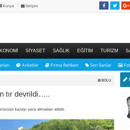
Künye
İletişim
KONOMİ
SİYASET
SAĞLIK
EĞİTİM
TURİZM
S
rları
Anketler
Firma Rehberi
Seri İlanlar
Fot
K
BOLU
 tır devrildi…..
sürücüsü kazayı yara almadan atlattı.