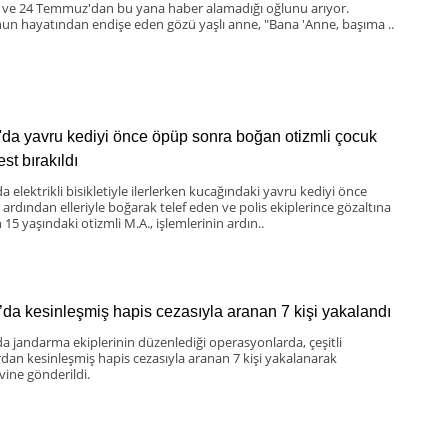
 ve 24 Temmuz'dan bu yana haber alamadığı oğlunu arıyor.
un hayatından endişe eden gözü yaşlı anne, "Bana 'Anne, başıma ..
'da yavru kediyi önce öpüp sonra boğan otizmli çocuk
st bırakıldı
a elektrikli bisikletiyle ilerlerken kucağındaki yavru kediyi önce
 ardından elleriyle boğarak telef eden ve polis ekiplerince gözaltına
 15 yaşındaki otizmli M.A., işlemlerinin ardın..
’da kesinleşmiş hapis cezasıyla aranan 7 kişi yakalandı
da jandarma ekiplerinin düzenlediği operasyonlarda, çeşitli
rdan kesinleşmiş hapis cezasıyla aranan 7 kişi yakalanarak
vine gönderildi.