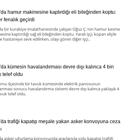
'da hamur makinesine kaptırdığı eli bileğinden koptu:
er fenalık geçirdi
da bir kurabiye imalathanesinde çalışan Oğuz Ç.'nin hamur kesme
sine kaptırdığı sağ eli bileğinden koptu. Yaralı işçi, kopan eliyle
te hastaneye sevk edilirken, olayı gören diğer işçi..
'da kümesin havalandırması devre dışı kalınca 4 bin
 telef oldu
nu ilçesinde bir tavuk kümesinde elektrik panosunun
lanması sonucu havalandırma sistemi devre dışı kalınca yaklaşık 4
vuk telef oldu.
'da trafiği kapatıp meşale yakan asker konvoyuna ceza
ı
da asker uğurlama konvoyunda araçlarıyla yolu kapatıp trafiği