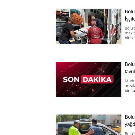
Bolu
İşçil
Bolu’
makine
birlik
Bolu
tavuk
Mudur
arıza
bin ta
Bolu
yağd
Bolu’