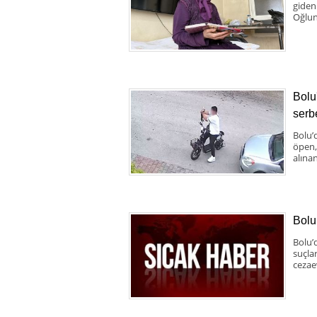
giden
Oğlun
Bolu
serbe
Bolu’d
öpen,
alınan
Bolu
Bolu’
suçla
cezae