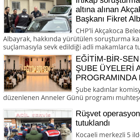
altına alınan Akç
Başkanı Fikret Alb
CHP’li Akçakoca Bele
Albayrak, hakkında yürütülen soruşturma ka
suçlamasıyla sevk edildiği adli makamlarca t
EĞİTİM-BİR-SEN
ŞUBE ÜYELERİ
PROGRAMINDA B
Şube kadınlar komis
düzenlenen Anneler Günü programı muhteş
Rüşvet operasyon
tutuklandı
Kocaeli merkezli 5 il