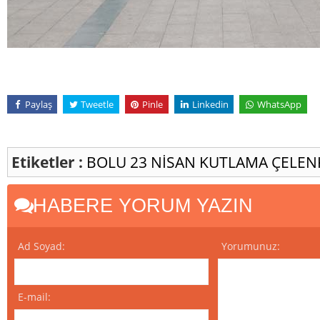
Paylaş
Tweetle
Pinle
Linkedin
WhatsApp
Etiketler :
BOLU
23 NİSAN
KUTLAMA
ÇELEN
HABERE YORUM YAZIN
Ad Soyad:
Yorumunuz:
E-mail: