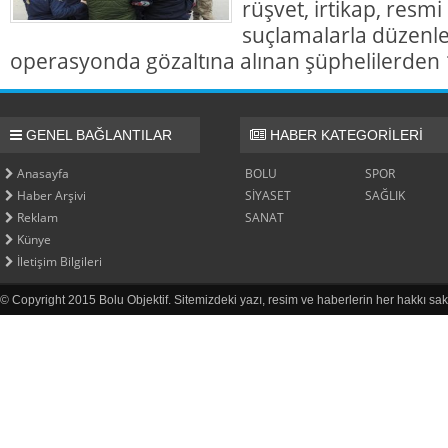
rüşvet, irtikap, resmi
suçlamalarla düzenl
operasyonda gözaltına alınan şüphelilerden 1
GENEL BAĞLANTILAR
HABER KATEGORİLERİ
Anasayfa
BOLU
SPOR
Haber Arşivi
SİYASET
SAĞLIK
Reklam
SANAT
Künye
İletişim Bilgileri
© Copyright 2015 Bolu Objektif. Sitemizdeki yazı, resim ve haberlerin her hakkı sak