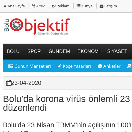
Ana Sayfa
Arşiv
Reklam
Künye
İletişim
BOLU
SPOR
GÜNDEM
EKONOMİ
SİYASET
Günün Manşetleri
Köşe Yazarları
Anketler
23-04-2020
Bolu’da korona virüs önlemli 2
düzenlendi
Bolu'da 23 Nisan TBMM’nin açılışının 100