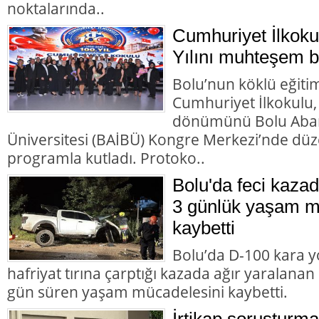
noktalarında..
Cumhuriyet İlkoku
Yılını muhteşem bir
Bolu’nun köklü eğiti
Cumhuriyet İlkokulu,
dönümünü Bolu Abant
Üniversitesi (BAİBÜ) Kongre Merkezi’nde d
programla kutladı. Protoko..
Bolu'da feci kazad
3 günlük yaşam m
kaybetti
Bolu’da D-100 kara y
hafriyat tırına çarptığı kazada ağır yaralana
gün süren yaşam mücadelesini kaybetti.
İrtikap soruşturm