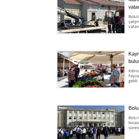
vata
Bolu’
çalış
vatand
Kaym
bulu
Kıbrı
Feyza
geldi.
Bolu
Bolu 
binas
süresi