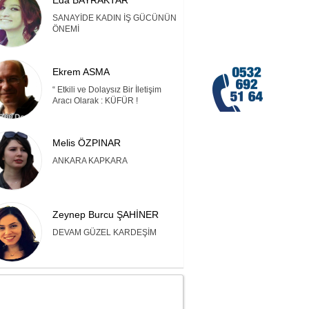
Eda BAYRAKTAR
SANAYİDE KADIN İŞ GÜCÜNÜN
ÖNEMİ
Ekrem ASMA
“ Etkili ve Dolaysız Bir İletişim
Aracı Olarak : KÜFÜR !
Melis ÖZPINAR
ANKARA KAPKARA
Zeynep Burcu ŞAHİNER
DEVAM GÜZEL KARDEŞİM