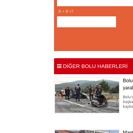
8 + 8 =?
DİĞER BOLU HABERLERİ
Bolu 
yaral
Bolu'
başka 
kaybe
Mant