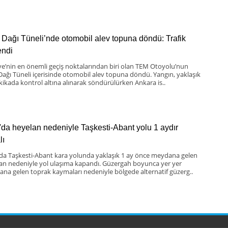
 Dağı Tüneli’nde otomobil alev topuna döndü: Trafik
lendi
ye’nin en önemli geçiş noktalarından biri olan TEM Otoyolu’nun
Dağı Tüneli içerisinde otomobil alev topuna döndü. Yangın, yaklaşık
kikada kontrol altına alınarak söndürülürken Ankara is..
'da heyelan nedeniyle Taşkesti-Abant yolu 1 aydır
lı
 da Taşkesti-Abant kara yolunda yaklaşık 1 ay önce meydana gelen
an nedeniyle yol ulaşıma kapandı. Güzergah boyunca yer yer
na gelen toprak kaymaları nedeniyle bölgede alternatif güzerg..