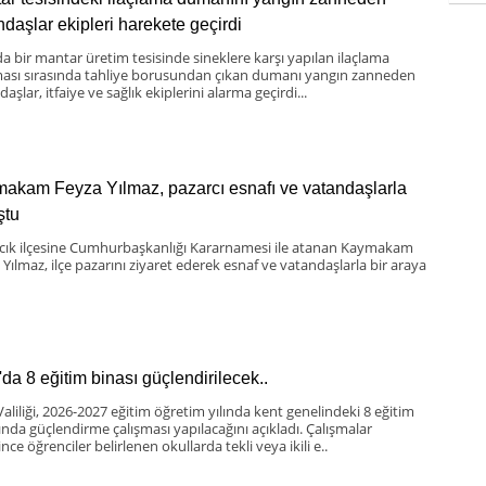
ndaşlar ekipleri harekete geçirdi
da bir mantar üretim tesisinde sineklere karşı yapılan ilaçlama
ması sırasında tahliye borusundan çıkan dumanı yangın zanneden
aşlar, itfaiye ve sağlık ekiplerini alarma geçirdi...
akam Feyza Yılmaz, pazarcı esnafı ve vatandaşlarla
ştu
scık ilçesine Cumhurbaşkanlığı Kararnamesi ile atanan Kaymakam
 Yılmaz, ilçe pazarını ziyaret ederek esnaf ve vatandaşlarla bir araya
'da 8 eğitim binası güçlendirilecek..
Valiliği, 2026-2027 eğitim öğretim yılında kent genelindeki 8 eğitim
ında güçlendirme çalışması yapılacağını açıkladı. Çalışmalar
nce öğrenciler belirlenen okullarda tekli veya ikili e..