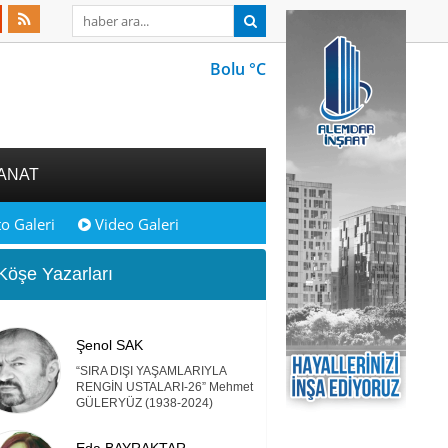
Bolu °C
ANAT
o Galeri
Video Galeri
öşe Yazarları
Şenol SAK
“SIRA DIŞI YAŞAMLARIYLA
RENGİN USTALARI-26” Mehmet
GÜLERYÜZ (1938-2024)