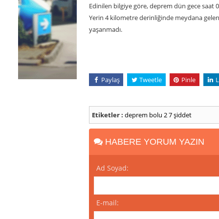
Edinilen bilgiye göre, deprem dün gece saat 
Yerin 4 kilometre derinliğinde meydana gele
yaşanmadı.
Paylaş
Tweetle
Pinle
L
Etiketler :
deprem
bolu
2
7 şiddet
HABERE YORUM YAZIN
Ad Soyad:
E-mail: