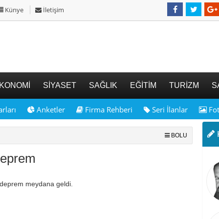
Künye
İletişim
KONOMİ
SİYASET
SAĞLIK
EĞİTİM
TURİZM
S
rları
Anketler
Firma Rehberi
Seri İlanlar
Fot
K
BOLU
 deprem
e deprem meydana geldi.