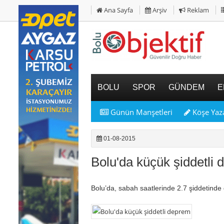
Ana Sayfa
Arşiv
Reklam
BOLU
SPOR
GÜNDEM
E
Günün Manşetleri
Köşe Yaza
01-08-2015
Bolu'da küçük şiddetli
Bolu’da, sabah saatlerinde 2.7 şiddetind