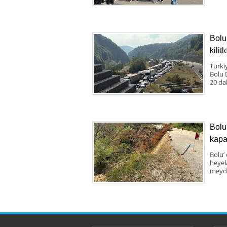
Bolu
kilit
Türki
Bolu 
20 da
Bolu
kapa
Bolu’
heyel
meyda