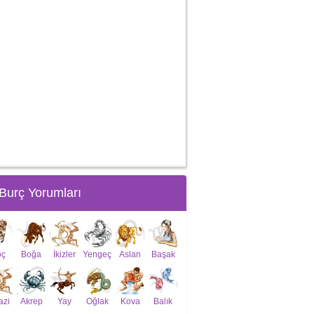
Burç Yorumları
oç
Boğa
İkizler
Yengeç
Aslan
Başak
azi
Akrep
Yay
Oğlak
Kova
Balık