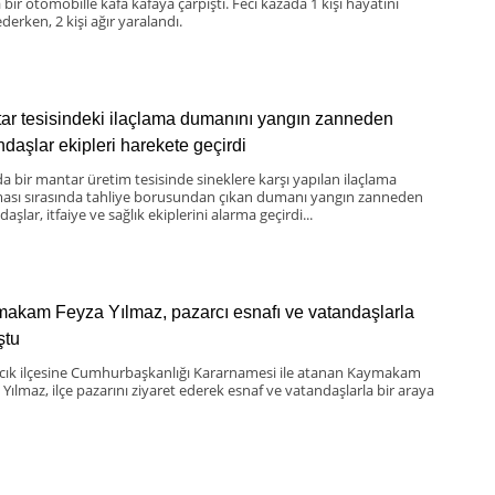
bir otomobille kafa kafaya çarpıştı. Feci kazada 1 kişi hayatını
derken, 2 kişi ağır yaralandı.
ar tesisindeki ilaçlama dumanını yangın zanneden
ndaşlar ekipleri harekete geçirdi
da bir mantar üretim tesisinde sineklere karşı yapılan ilaçlama
ması sırasında tahliye borusundan çıkan dumanı yangın zanneden
aşlar, itfaiye ve sağlık ekiplerini alarma geçirdi...
akam Feyza Yılmaz, pazarcı esnafı ve vatandaşlarla
ştu
scık ilçesine Cumhurbaşkanlığı Kararnamesi ile atanan Kaymakam
 Yılmaz, ilçe pazarını ziyaret ederek esnaf ve vatandaşlarla bir araya