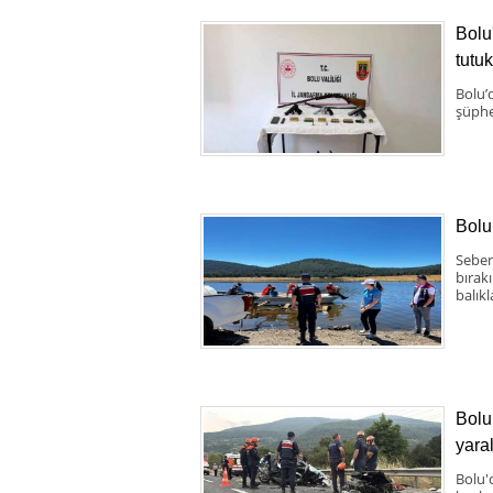
Bolu
tutu
Bolu’
şüphe
Bolu
Seben
bırak
balıkl
Bolu 
yaral
Bolu'