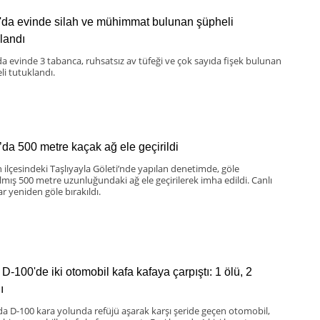
'da evinde silah ve mühimmat bulunan şüpheli
klandı
da evinde 3 tabanca, ruhsatsız av tüfeği ve çok sayıda fişek bulunan
li tutuklandı.
’da 500 metre kaçak ağ ele geçirildi
 ilçesindeki Taşlıyayla Göleti’nde yapılan denetimde, göle
ılmış 500 metre uzunluğundaki ağ ele geçirilerek imha edildi. Canlı
ar yeniden göle bırakıldı.
D-100'de iki otomobil kafa kafaya çarpıştı: 1 ölü, 2
ı
da D-100 kara yolunda refüjü aşarak karşı şeride geçen otomobil,