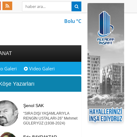
Bolu °C
ANAT
o Galeri
Video Galeri
öşe Yazarları
Şenol SAK
“SIRA DIŞI YAŞAMLARIYLA
RENGİN USTALARI-26” Mehmet
GÜLERYÜZ (1938-2024)