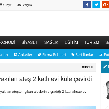
Künye
İletişim
KONOMİ
SİYASET
SAĞLIK
EĞİTİM
TURİZM
S
rları
Anketler
Firma Rehberi
Seri İlanlar
Fot
K
BOLU
akılan ateş 2 katlı evi küle çevirdi
 yakılan ateşten çıkan alevlerin sıçradığı 2 katlı ahşap ev