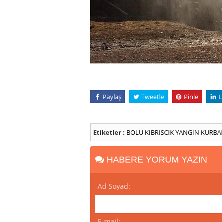
Paylaş
Tweetle
Pinle
L
Etiketler :
BOLU
KIBRISCIK
YANGIN
KURBA
HABERE YORUM YAZIN
Ad Soyad:
E-mail: