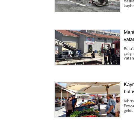
başka 
kaybe
Mant
vata
Bolu’
çalış
vatand
Kaym
bulu
Kıbrı
Feyza
geldi.