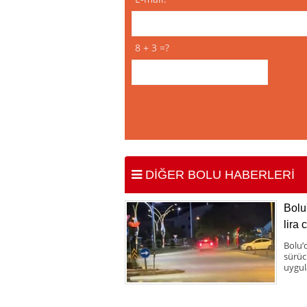
8 + 3 =?
DİĞER BOLU HABERLERİ
Bolu
lira 
Bolu’
sürücü
uygul