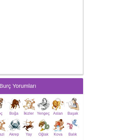
Burç Yorumları
oç
Boğa
İkizler
Yengeç
Aslan
Başak
azi
Akrep
Yay
Oğlak
Kova
Balık