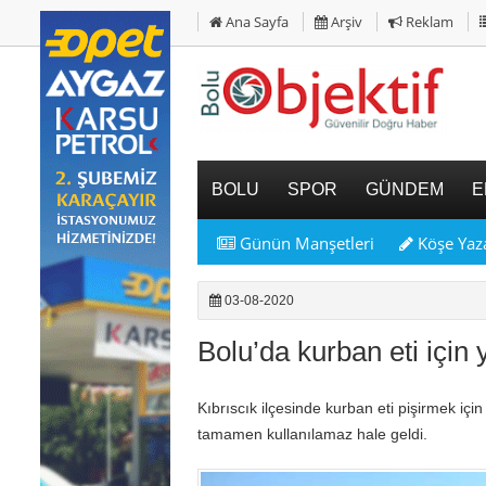
Ana Sayfa
Arşiv
Reklam
BOLU
SPOR
GÜNDEM
E
Günün Manşetleri
Köşe Yaza
03-08-2020
Bolu’da kurban eti için y
Kıbrıscık ilçesinde kurban eti pişirmek için
tamamen kullanılamaz hale geldi.