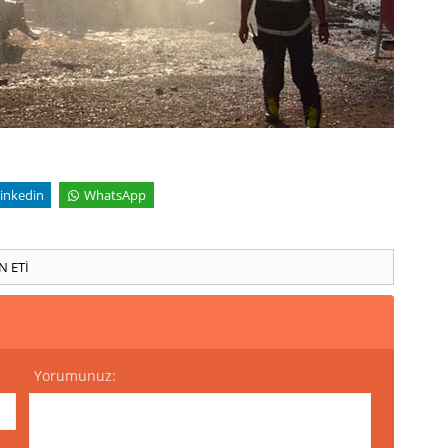
inkedin
WhatsApp
N ETİ
Yorumunuz: