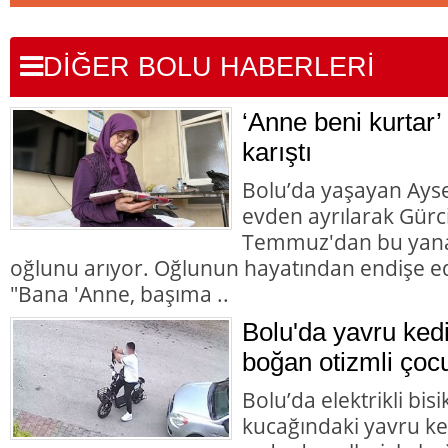
DİĞER BOLU HABERLERİ
‘Anne beni kurtar’
karıştı
Bolu’da yaşayan Aysel
evden ayrılarak Gürc
Temmuz'dan bu yana
oğlunu arıyor. Oğlunun hayatından endişe ed
"Bana 'Anne, başıma ..
Bolu'da yavru ked
boğan otizmli çocu
Bolu’da elektrikli bisi
kucağındaki yavru ke