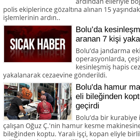
ardından elleriyle bo
polis ekiplerince gözaltına alınan 15 yaşındaki
işlemlerinin ardın..
Bolu’da kesinleşm
aranan 7 kişi yaka
Bolu’da jandarma eki
operasyonlarda, çeşit
kesinleşmiş hapis cez
yakalanarak cezaevine gönderildi.
Bolu'da hamur mak
eli bileğinden kopt
geçirdi
Bolu’da bir kurabiye
çalışan Oğuz Ç.'nin hamur kesme makinesine k
bileğinden koptu. Yaralı işçi, kopan eliyle bir