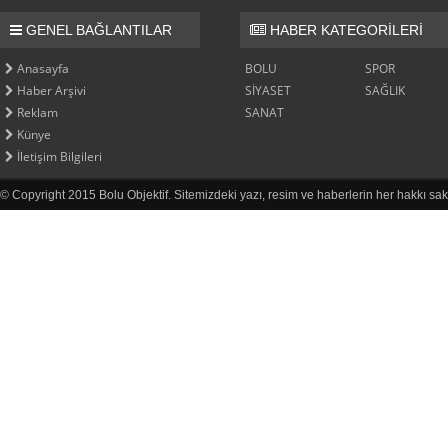
GENEL BAĞLANTILAR
HABER KATEGORİLERİ
Anasayfa
BOLU
SPOR
Haber Arşivi
SİYASET
SAĞLIK
Reklam
SANAT
Künye
İletişim Bilgileri
© Copyright 2015 Bolu Objektif. Sitemizdeki yazı, resim ve haberlerin her hakkı sak