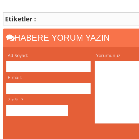
Etiketler :
HABERE YORUM YAZIN
Ad Soyad:
Yorumunuz:
E-mail:
7 + 9 =?