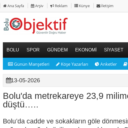
Ana Sayfa
Arşiv
Reklam
Künye
İletişim
BOLU
SPOR
GÜNDEM
EKONOMİ
SİYASET
Günün Manşetleri
Köşe Yazarları
Anketler
13-05-2026
Bolu'da metrekareye 23,9 milim
düştü…..
Bolu’da cadde ve sokakların göle dönmes