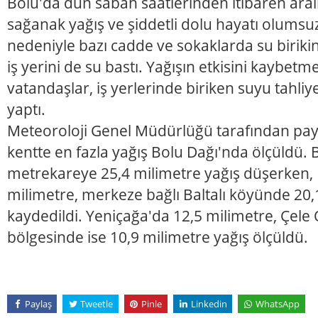
Bolu'da dün sabah saatlerinden itibaren aralık
sağanak yağış ve şiddetli dolu hayatı olumsuz 
nedeniyle bazı cadde ve sokaklarda su birikin
iş yerini de su bastı. Yağışın etkisini kaybet
vatandaşlar, iş yerlerinde biriken suyu tahliy
yaptı.
Meteoroloji Genel Müdürlüğü tarafından payla
kentte en fazla yağış Bolu Dağı'nda ölçüldü. 
metrekareye 25,4 milimetre yağış düşerken,
milimetre, merkeze bağlı Baltalı köyünde 20,
kaydedildi. Yeniçağa'da 12,5 milimetre, Çel
bölgesinde ise 10,9 milimetre yağış ölçüldü.
Paylaş
Tweetle
Pinle
Linkedin
WhatsApp