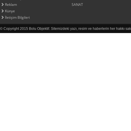
Reklam
SANAT
Künye
İletişim Bilgileri
© Copyright 2015 Bolu Objektif. Sitemizdeki yazı, resim ve haberlerin her hakkı sak