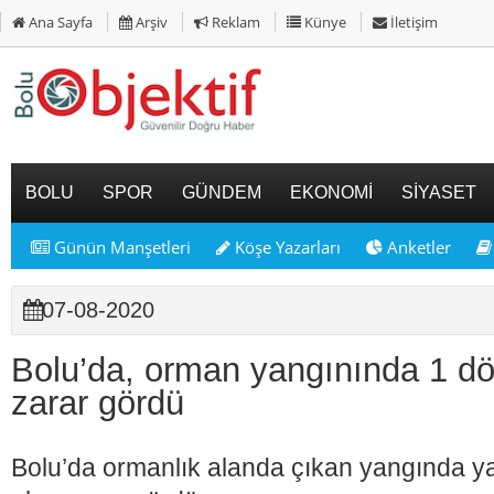
Ana Sayfa
Arşiv
Reklam
Künye
İletişim
BOLU
SPOR
GÜNDEM
EKONOMİ
SİYASET
Günün Manşetleri
Köşe Yazarları
Anketler
07-08-2020
Bolu’da, orman yangınında 1 d
zarar gördü
Bolu’da ormanlık alanda çıkan yangında y