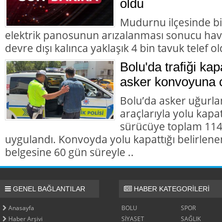
oldu
Mudurnu ilçesinde b
elektrik panosunun arızalanması sonucu hav
devre dışı kalınca yaklaşık 4 bin tavuk telef ol
Bolu'da trafiği ka
asker konvoyuna 
Bolu’da asker uğur
araçlarıyla yolu kapat
sürücüye toplam 114 
uygulandı. Konvoyda yolu kapattığı belirlene
belgesine 60 gün süreyle ..
GENEL BAĞLANTILAR
HABER KATEGORİLERİ
Anasayfa
BOLU
SPOR
Haber Arşivi
SİYASET
SAĞLIK