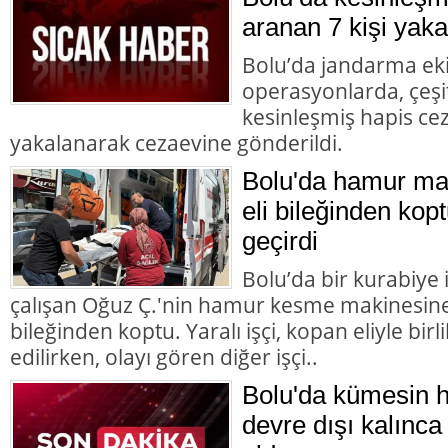
aranan 7 kişi yaka
Bolu’da jandarma eki
operasyonlarda, çeşit
kesinleşmiş hapis cez
yakalanarak cezaevine gönderildi.
Bolu'da hamur mak
eli bileğinden kopt
geçirdi
Bolu’da bir kurabiye
çalışan Oğuz Ç.'nin hamur kesme makinesine k
bileğinden koptu. Yaralı işçi, kopan eliyle bir
edilirken, olayı gören diğer işçi..
Bolu'da kümesin 
devre dışı kalınca 