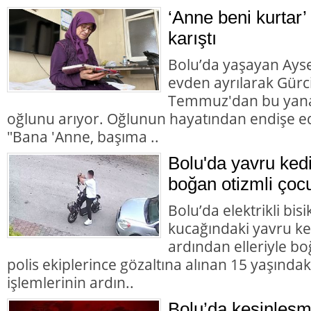
‘Anne beni kurtar’
karıştı
Bolu’da yaşayan Aysel
evden ayrılarak Gürc
Temmuz'dan bu yana
oğlunu arıyor. Oğlunun hayatından endişe ed
"Bana 'Anne, başıma ..
Bolu'da yavru ked
boğan otizmli çocu
Bolu’da elektrikli bisi
kucağındaki yavru ke
ardından elleriyle bo
polis ekiplerince gözaltına alınan 15 yaşındaki
işlemlerinin ardın..
Bolu’da kesinleşm