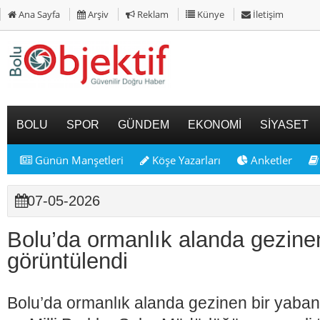
Ana Sayfa
Arşiv
Reklam
Künye
İletişim
BOLU
SPOR
GÜNDEM
EKONOMİ
SİYASET
Günün Manşetleri
Köşe Yazarları
Anketler
07-05-2026
Bolu’da ormanlık alanda gezine
görüntülendi
Bolu’da ormanlık alanda gezinen bir yaba