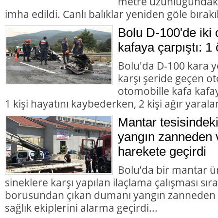
metre uzunluğundaki 
imha edildi. Canlı balıklar yeniden göle bırakıl
Bolu D-100'de iki 
kafaya çarpıştı: 1 
Bolu'da D-100 kara y
karşı şeride geçen ot
otomobille kafa kafay
1 kişi hayatını kaybederken, 2 kişi ağır yarala
Mantar tesisindek
yangın zanneden v
harekete geçirdi
Bolu’da bir mantar ü
sineklere karşı yapılan ilaçlama çalışması sır
borusundan çıkan dumanı yangın zanneden va
sağlık ekiplerini alarma geçirdi...