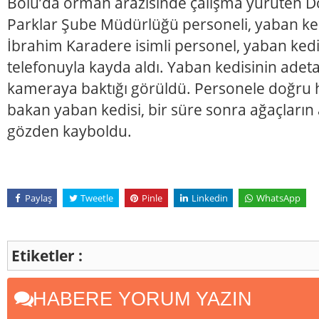
Bolu’da orman arazisinde çalışma yürüten D
Parklar Şube Müdürlüğü personeli, yaban ked
İbrahim Karadere isimli personel, yaban kedis
telefonuyla kayda aldı. Yaban kedisinin adeta
kameraya baktığı görüldü. Personele doğru
bakan yaban kedisi, bir süre sonra ağaçların 
gözden kayboldu.
Paylaş
Tweetle
Pinle
Linkedin
WhatsApp
Etiketler :
HABERE YORUM YAZIN