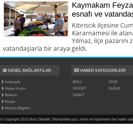
Kaymakam Feyza 
esnafı ve vatandaş
Kıbrıscık ilçesine Cu
Kararnamesi ile at
Yılmaz, ilçe pazarını
vatandaşlarla bir araya geldi.
GENEL BAĞLANTILAR
HABER KATEGORİLERİ
Anasayfa
BOLU
SPOR
Haber Arşivi
SİYASET
SAĞLIK
Reklam
SANAT
Künye
İletişim Bilgileri
© Copyright 2015 Bolu Objektif. Sitemizdeki yazı, resim ve haberlerin her hakkı sak