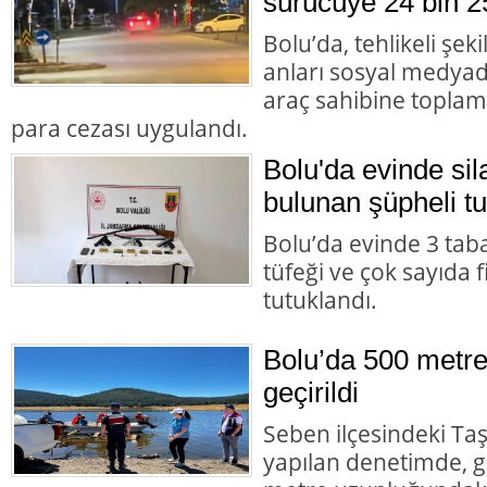
sürücüye 24 bin 2
Bolu’da, tehlikeli şek
anları sosyal medyad
araç sahibine toplam 
para cezası uygulandı.
Bolu'da evinde s
bulunan şüpheli tu
Bolu’da evinde 3 tab
tüfeği ve çok sayıda 
tutuklandı.
Bolu’da 500 metre
geçirildi
Seben ilçesindeki Taş
yapılan denetimde, g