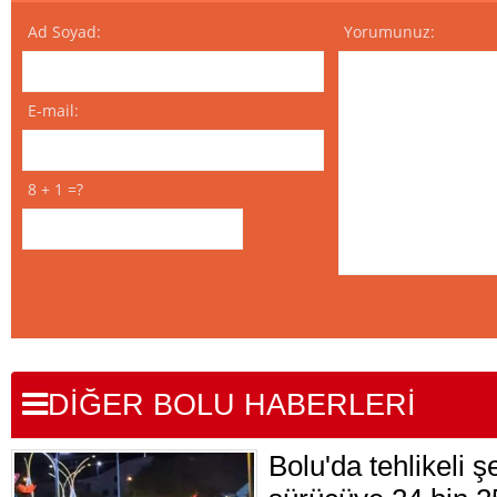
Ad Soyad:
Yorumunuz:
E-mail:
8 + 1 =?
DİĞER BOLU HABERLERİ
Bolu'da tehlikeli 