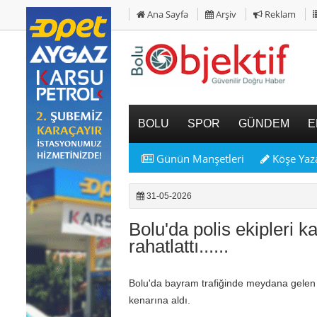
Ana Sayfa
Arşiv
Reklam
BOLU
SPOR
GÜNDEM
E
Günün Manşetleri
Köşe Yaza
31-05-2026
Bolu'da polis ekipleri ka
rahatlattı......
Bolu'da bayram trafiğinde meydana gelen m
kenarına aldı.