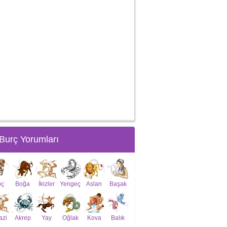
Burç Yorumları
oç
Boğa
İkizler
Yengeç
Aslan
Başak
azi
Akrep
Yay
Oğlak
Kova
Balık