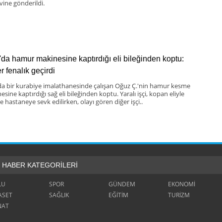
vine gönderildi.
'da hamur makinesine kaptırdığı eli bileğinden koptu:
er fenalık geçirdi
da bir kurabiye imalathanesinde çalışan Oğuz Ç.'nin hamur kesme
sine kaptırdığı sağ eli bileğinden koptu. Yaralı işçi, kopan eliyle
te hastaneye sevk edilirken, olayı gören diğer işçi..
HABER KATEGORİLERİ
LU
SPOR
GÜNDEM
EKONOMİ
ASET
SAĞLIK
EĞİTİM
TURİZM
NAT