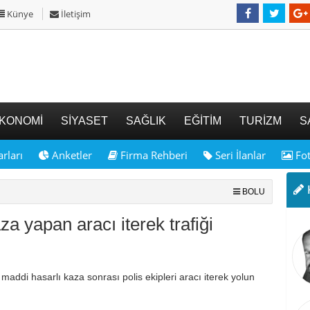
Künye
İletişim
KONOMİ
SİYASET
SAĞLIK
EĞİTİM
TURİZM
S
rları
Anketler
Firma Rehberi
Seri İlanlar
Fot
K
BOLU
za yapan aracı iterek trafiği
addi hasarlı kaza sonrası polis ekipleri aracı iterek yolun