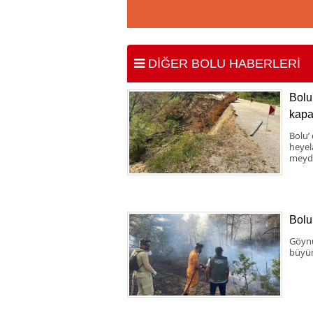
DİĞER BOLU HABERLERİ
Bolu
kapa
Bolu’
heyel
meyda
Bolu
Göynü
büyüm