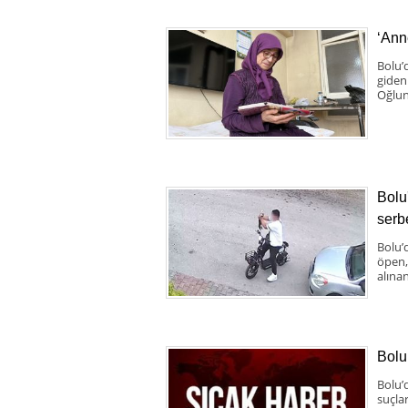
‘Anne
Bolu’
giden
Oğlun
Bolu
serbe
Bolu’d
öpen,
alınan
Bolu
Bolu’
suçla