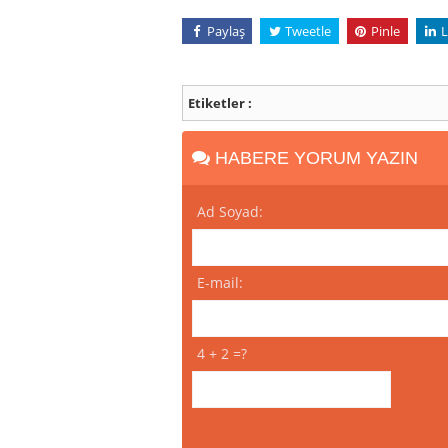
Paylaş
Tweetle
Pinle
L
Etiketler :
HABERE YORUM YAZIN
Ad Soyad:
E-mail:
4 + 2 =?