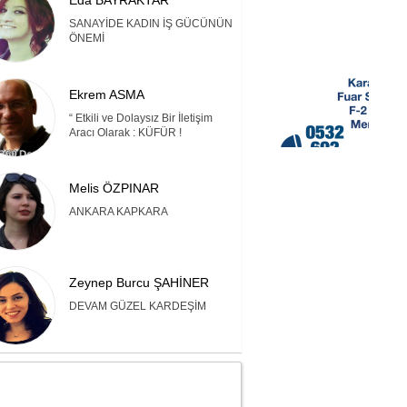
Eda BAYRAKTAR
SANAYİDE KADIN İŞ GÜCÜNÜN
ÖNEMİ
Ekrem ASMA
“ Etkili ve Dolaysız Bir İletişim
Aracı Olarak : KÜFÜR !
Melis ÖZPINAR
ANKARA KAPKARA
Zeynep Burcu ŞAHİNER
DEVAM GÜZEL KARDEŞİM