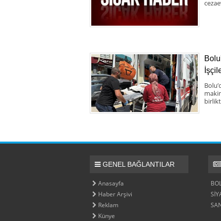
cezae
Bolu
İşçil
Bolu’
makine
birlik
GENEL BAĞLANTILAR
Anasayfa
BO
Haber Arşivi
SİY
Reklam
SA
Künye