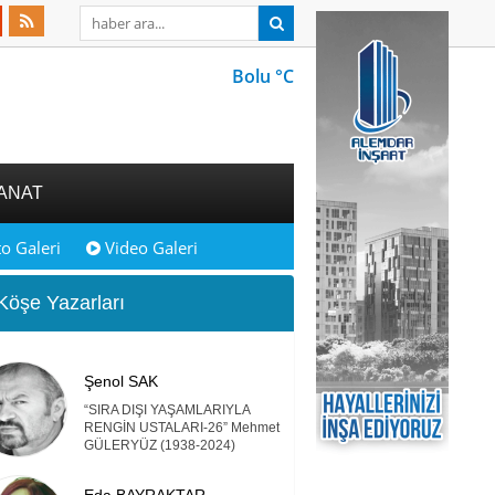
Bolu °C
ANAT
o Galeri
Video Galeri
öşe Yazarları
Şenol SAK
“SIRA DIŞI YAŞAMLARIYLA
RENGİN USTALARI-26” Mehmet
GÜLERYÜZ (1938-2024)