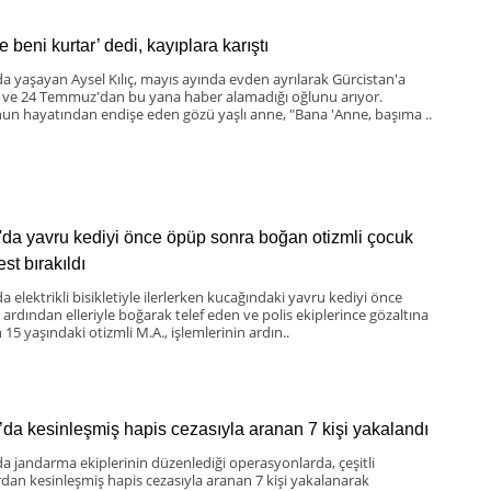
 beni kurtar’ dedi, kayıplara karıştı
da yaşayan Aysel Kılıç, mayıs ayında evden ayrılarak Gürcistan'a
 ve 24 Temmuz'dan bu yana haber alamadığı oğlunu arıyor.
un hayatından endişe eden gözü yaşlı anne, "Bana 'Anne, başıma ..
'da yavru kediyi önce öpüp sonra boğan otizmli çocuk
st bırakıldı
a elektrikli bisikletiyle ilerlerken kucağındaki yavru kediyi önce
 ardından elleriyle boğarak telef eden ve polis ekiplerince gözaltına
 15 yaşındaki otizmli M.A., işlemlerinin ardın..
’da kesinleşmiş hapis cezasıyla aranan 7 kişi yakalandı
da jandarma ekiplerinin düzenlediği operasyonlarda, çeşitli
rdan kesinleşmiş hapis cezasıyla aranan 7 kişi yakalanarak