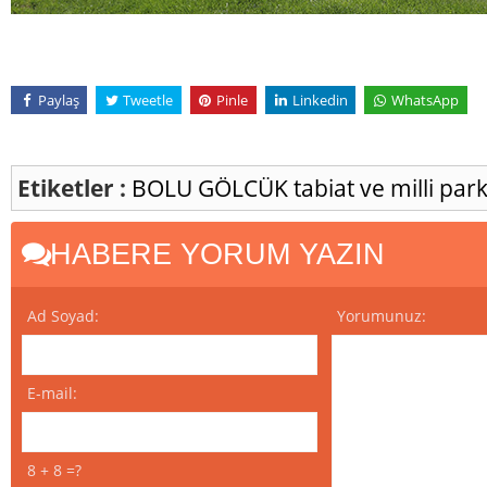
Paylaş
Tweetle
Pinle
Linkedin
WhatsApp
Etiketler :
BOLU
GÖLCÜK
tabiat ve milli par
HABERE YORUM YAZIN
Ad Soyad:
Yorumunuz:
E-mail:
8 + 8 =?