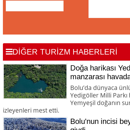
DİĞER TURİZM HABERLERİ
Doğa harikası Yedi
manzarası havada
Bolu’da dünyaca ünlü
Yedigöller Milli Park
Yemyeşil doğanın su
izleyenleri mest etti.
Bolu'nun incisi bey
giydi…..