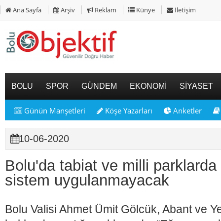
Ana Sayfa
Arşiv
Reklam
Künye
İletişim
BOLU
SPOR
GÜNDEM
EKONOMİ
SİYASET
Günün Manşetleri
Köşe Yazarları
Anketler
10-06-2020
Bolu'da tabiat ve milli parklard
sistem uygulanmayacak
Bolu Valisi Ahmet Ümit Gölcük, Abant ve Yed