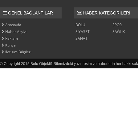
GENEL BAĞLANTILAR
HABER KATEGORİLERİ
Anasayfa
BOLU
SPOR
Haber Arşivi
SİYASET
SAĞLIK
Reklam
SANAT
Künye
İletişim Bilgileri
© Copyright 2015 Bolu Objektif. Sitemizdeki yazı, resim ve haberlerin her hakkı sak