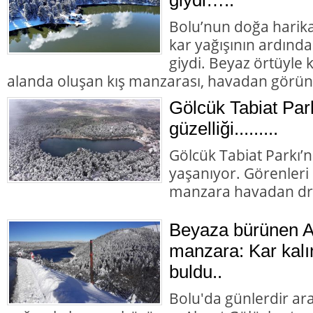
Bolu’nun doğa harika
kar yağışının ardında
giydi. Beyaz örtüyle
alanda oluşan kış manzarası, havadan görün
Gölcük Tabiat Par
güzelliği.........
Gölcük Tabiat Parkı’nd
yaşanıyor. Görenler
manzara havadan dro
Beyaza bürünen Ab
manzara: Kar kalın
buldu..
Bolu'da günlerdir ara