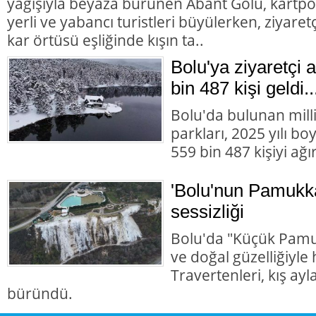
yağışıyla beyaza bürünen Abant Gölü, kartpo
yerli ve yabancı turistleri büyülerken, ziyaret
kar örtüsü eşliğinde kışın ta..
Bolu'ya ziyaretçi 
bin 487 kişi geldi...
Bolu'da bulunan milli
parkları, 2025 yılı b
559 bin 487 kişiyi ağır
'Bolu'nun Pamukka
sessizliği
Bolu'da "Küçük Pamuk
ve doğal güzelliğiyl
Travertenleri, kış ayl
büründü.