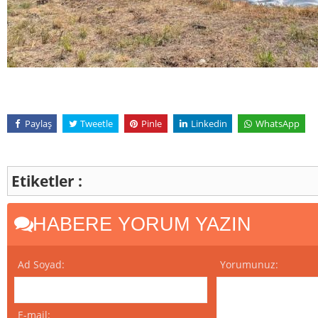
Paylaş
Tweetle
Pinle
Linkedin
WhatsApp
Etiketler :
HABERE YORUM YAZIN
Ad Soyad:
Yorumunuz:
E-mail: