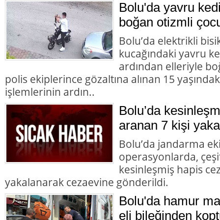
Bolu'da yavru ked
boğan otizmli çocu
Bolu’da elektrikli bisi
kucağındaki yavru ke
ardından elleriyle bo
polis ekiplerince gözaltına alınan 15 yaşındaki
işlemlerinin ardın..
Bolu’da kesinleşm
aranan 7 kişi yaka
Bolu’da jandarma eki
operasyonlarda, çeşit
kesinleşmiş hapis cez
yakalanarak cezaevine gönderildi.
Bolu'da hamur mak
eli bileğinden kopt