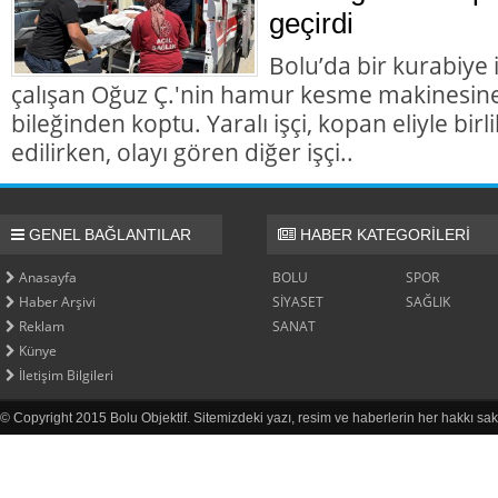
geçirdi
Bolu’da bir kurabiye
çalışan Oğuz Ç.'nin hamur kesme makinesine k
bileğinden koptu. Yaralı işçi, kopan eliyle bir
edilirken, olayı gören diğer işçi..
GENEL BAĞLANTILAR
HABER KATEGORİLERİ
Anasayfa
BOLU
SPOR
Haber Arşivi
SİYASET
SAĞLIK
Reklam
SANAT
Künye
İletişim Bilgileri
© Copyright 2015 Bolu Objektif. Sitemizdeki yazı, resim ve haberlerin her hakkı sak