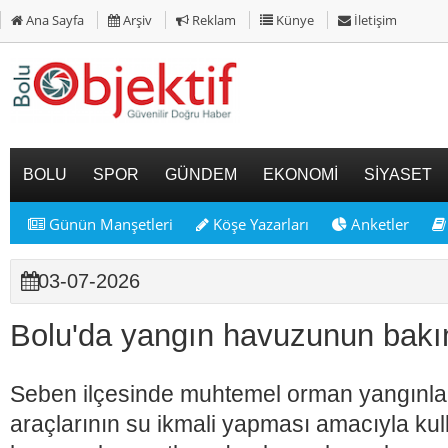
Ana Sayfa
Arşiv
Reklam
Künye
İletişim
BOLU
SPOR
GÜNDEM
EKONOMİ
SİYASET
Günün Manşetleri
Köşe Yazarları
Anketler
03-07-2026
Bolu'da yangın havuzunun bakım
Seben ilçesinde muhtemel orman yangınla
araçlarının su ikmali yapması amacıyla kul