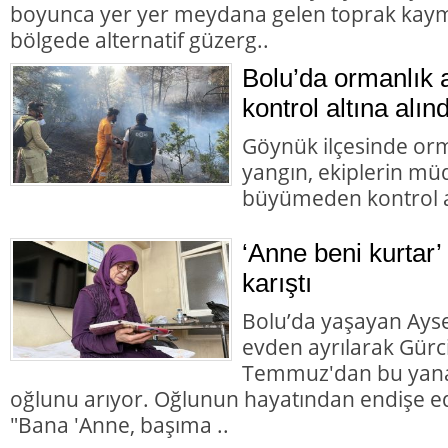
boyunca yer yer meydana gelen toprak kaym
bölgede alternatif güzerg..
Bolu’da ormanlık 
kontrol altına alınd
Göynük ilçesinde orm
yangın, ekiplerin mü
büyümeden kontrol al
‘Anne beni kurtar’
karıştı
Bolu’da yaşayan Aysel
evden ayrılarak Gürc
Temmuz'dan bu yana
oğlunu arıyor. Oğlunun hayatından endişe ed
"Bana 'Anne, başıma ..