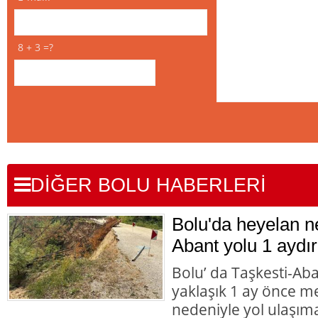
8 + 3 =?
DİĞER BOLU HABERLERİ
Bolu'da heyelan n
Abant yolu 1 aydır
Bolu’ da Taşkesti-Ab
yaklaşık 1 ay önce 
nedeniyle yol ulaşı