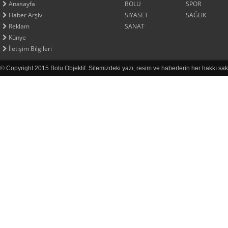
Anasayfa
BOLU
SPOR
Haber Arşivi
SİYASET
SAĞLIK
Reklam
SANAT
Künye
İletişim Bilgileri
© Copyright 2015 Bolu Objektif. Sitemizdeki yazı, resim ve haberlerin her hakkı sak