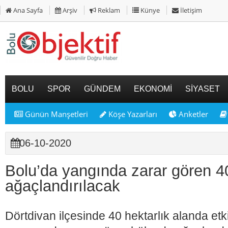
Ana Sayfa
Arşiv
Reklam
Künye
İletişim
BOLU
SPOR
GÜNDEM
EKONOMİ
SİYASET
Günün Manşetleri
Köşe Yazarları
Anketler
06-10-2020
Bolu’da yangında zarar gören 40
ağaçlandırılacak
Dörtdivan ilçesinde 40 hektarlık alanda etk