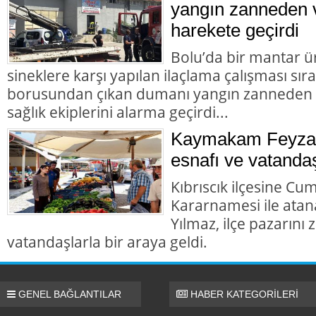
yangın zanneden v
harekete geçirdi
Bolu’da bir mantar ü
sineklere karşı yapılan ilaçlama çalışması sır
borusundan çıkan dumanı yangın zanneden va
sağlık ekiplerini alarma geçirdi...
Kaymakam Feyza 
esnafı ve vatandaş
Kıbrıscık ilçesine Cu
Kararnamesi ile at
Yılmaz, ilçe pazarını
vatandaşlarla bir araya geldi.
GENEL BAĞLANTILAR
HABER KATEGORİLERİ