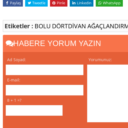
Paylaş
Tweetle
Pinle
Linkedin
WhatsApp
Etiketler :
BOLU
DÖRTDİVAN
AĞAÇLANDIR
HABERE YORUM YAZIN
Ad Soyad:
Yorumunuz:
E-mail:
8 + 1 =?