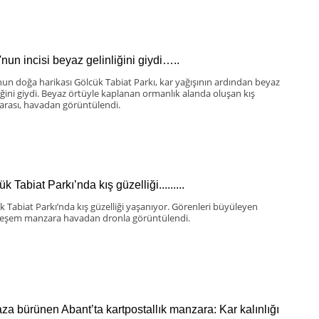
'nun incisi beyaz gelinliğini giydi…..
nun doğa harikası Gölcük Tabiat Parkı, kar yağışının ardından beyaz
liğini giydi. Beyaz örtüyle kaplanan ormanlık alanda oluşan kış
rası, havadan görüntülendi.
k Tabiat Parkı’nda kış güzelliği.........
k Tabiat Parkı’nda kış güzelliği yaşanıyor. Görenleri büyüleyen
şem manzara havadan dronla görüntülendi.
za bürünen Abant’ta kartpostallık manzara: Kar kalınlığı