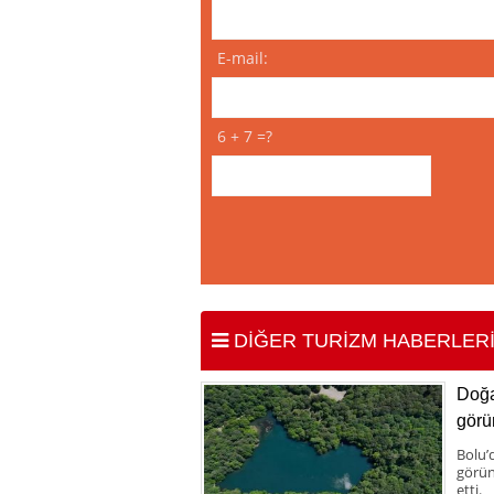
E-mail:
6 + 7 =?
DİĞER TURİZM HABERLER
Doğa
görü
Bolu’
görün
etti.