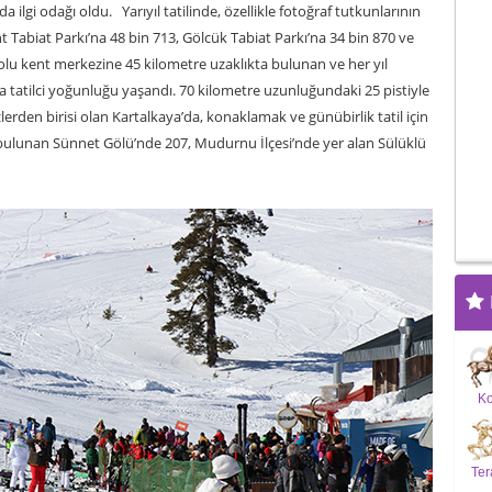
a ilgi odağı oldu. Yarıyıl tatilinde, özellikle fotoğraf tutkunlarının
t Tabiat Parkı’na 48 bin 713, Gölcük Tabiat Parkı’na 34 bin 870 ve
. Bolu kent merkezine 45 kilometre uzaklıkta bulunan ve her yıl
a da tatilci yoğunluğu yaşandı. 70 kilometre uzunluğundaki 25 pistiyle
lerden birisi olan Kartalkaya’da, konaklamak ve günübirlik tatil için
e bulunan Sünnet Gölü’nde 207, Mudurnu İlçesi’nde yer alan Sülüklü
K
Ter