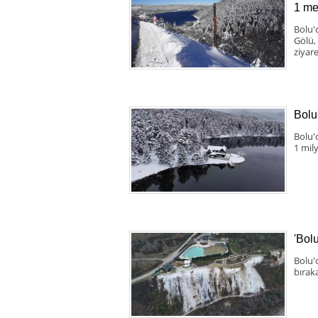
1 me
Bolu'
Gölü,
ziyare
Bolu'
Bolu'
1 mily
'Bol
Bolu'
bırak