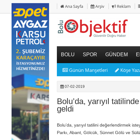
Ana Sayfa
Arşiv
Reklam
BOLU
SPOR
GÜNDEM
E
Günün Manşetleri
Köşe Yaza
07-02-2019
Bolu’da, yarıyıl tatilind
geldi
Bolu’da, yarıyıl tatilini değerlendirmek ist
Parkı, Abant, Gölcük, Sünnet Gölü ve Sülük