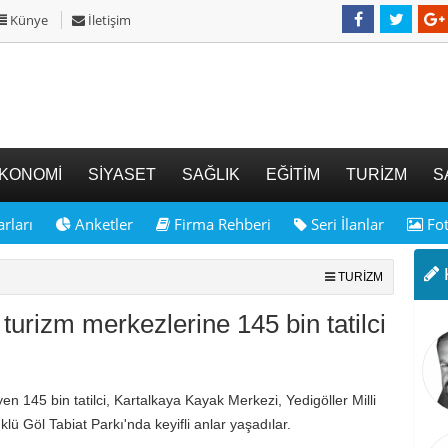
Künye
İletişim
KONOMİ
SİYASET
SAĞLIK
EĞİTİM
TURİZM
S
rları
Anketler
Firma Rehberi
Seri İlanlar
Fot
K
TURİZM
e turizm merkezlerine 145 bin tatilci
eyen 145 bin tatilci, Kartalkaya Kayak Merkezi, Yedigöller Milli
lü Göl Tabiat Parkı'nda keyifli anlar yaşadılar.