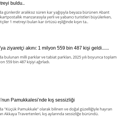
treyi buldu..
da günlerdir aralıksız süren kar yağışıyla beyaza bürünen Abant
 kartpostallık manzarasıyla yerli ve yabancı turistleri büyülerken,
tçiler 1 metreyi bulan kar örtüsü eşliğinde kışın ta..
ya ziyaretçi akını: 1 milyon 559 bin 487 kişi geldi......
da bulunan milli parklar ve tabiat parkları, 2025 yılı boyunca toplam
on 559 bin 487 kişiyi ağırladı.
u'nun Pamukkalesi'nde kış sessizliği
da "Küçük Pamukkale" olarak bilinen ve doğal güzelliğiyle hayran
an Akkaya Travertenleri, kış aylarında sessizliğe büründü.