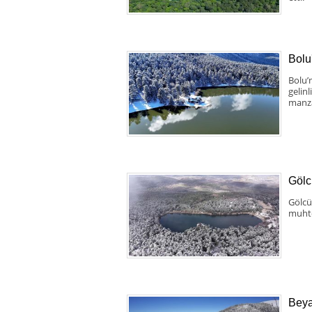
Bolu
Bolu’
gelin
manza
Gölcü
Gölcü
muhte
Beya