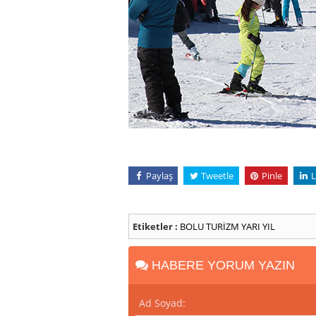
Paylaş
Tweetle
Pinle
L
Etiketler :
BOLU
TURİZM
YARI YIL
HABERE YORUM YAZIN
Ad Soyad: