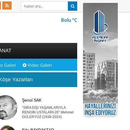
Bolu °C
ANAT
o Galeri
Video Galeri
öşe Yazarları
Şenol SAK
“SIRA DIŞI YAŞAMLARIYLA
RENGİN USTALARI-26” Mehmet
GÜLERYÜZ (1938-2024)