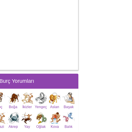
Burç Yorumları
oç
Boğa
İkizler
Yengeç
Aslan
Başak
azi
Akrep
Yay
Oğlak
Kova
Balık