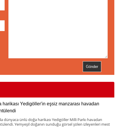
İ
 harikası Yedigöller'in eşsiz manzarası havadan
ntülendi
da dünyaca ünlü doğa harikası Yedigöller Milli Parkı havadan
tülendi. Yemyeşil doğanın sunduğu görsel şölen izleyenleri mest