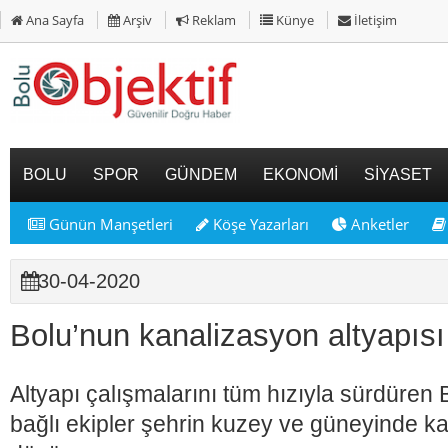
Ana Sayfa
Arşiv
Reklam
Künye
İletişim
BOLU
SPOR
GÜNDEM
EKONOMİ
SİYASET
Günün Manşetleri
Köşe Yazarları
Anketler
30-04-2020
Bolu’nun kanalizasyon altyapısı
Altyapı çalışmalarını tüm hızıyla sürdüren 
bağlı ekipler şehrin kuzey ve güneyinde ka