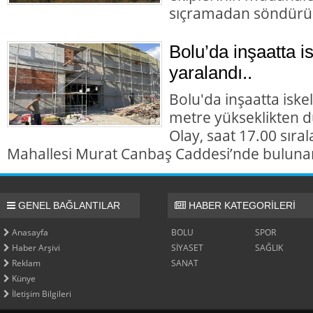
sıçramadan söndürü
Bolu’da inşaatta i
yaralandı..
Bolu'da inşaatta iske
metre yükseklikten dü
Olay, saat 17.00 sıra
Mahallesi Murat Canbaş Caddesi’nde buluna
GENEL BAĞLANTILAR
HABER KATEGORİLERİ
Anasayfa
BOLU
SPOR
Haber Arşivi
SİYASET
SAĞLIK
Reklam
SANAT
Künye
İletişim Bilgileri