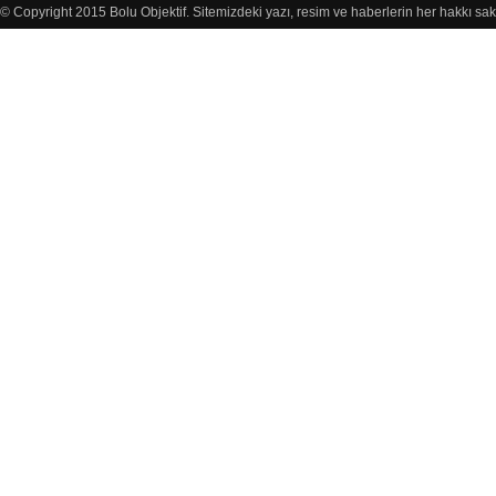
© Copyright 2015 Bolu Objektif. Sitemizdeki yazı, resim ve haberlerin her hakkı sak