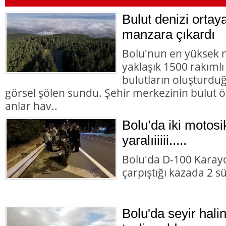
Bulut denizi ortaya
manzara çıkardı
Bolu'nun en yüksek n
yaklaşık 1500 rakımlı
bulutların oluşturdu
görsel şölen sundu. Şehir merkezinin bulut ör
anlar hav..
Bolu’da iki motosik
yaralıiiiii.....
Bolu'da D-100 Karayo
çarpıştığı kazada 2 s
Bolu'da seyir halin