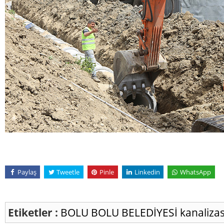
Paylaş
Tweetle
Pinle
Linkedin
WhatsApp
Etiketler :
BOLU
BOLU BELEDİYESİ
kanaliza