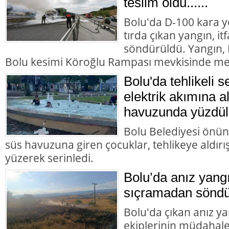
teslim oldu......
Bolu'da D-100 kara y
tırda çıkan yangın, it
söndürüldü. Yangın,
Bolu kesimi Köroğlu Rampası mevkisinde me
Bolu'da tehlikeli s
elektrik akımına a
havuzunda yüzdül
Bolu Belediyesi önün
süs havuzuna giren çocuklar, tehlikeye aldır
yüzerek serinledi.
Bolu’da anız yangı
sıçramadan söndü
Bolu'da çıkan anız yan
ekiplerinin müdahales