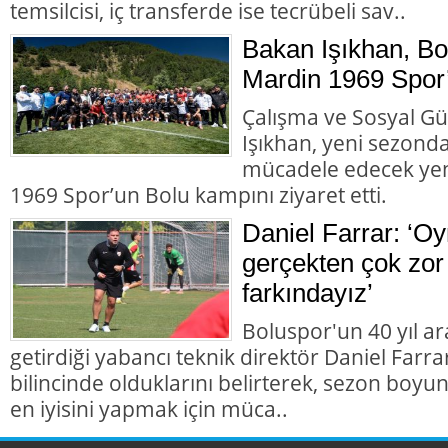
temsilcisi, iç transferde ise tecrübeli sav..
Bakan Işıkhan, B
Mardin 1969 Spor’u
Çalışma ve Sosyal Gü
Işıkhan, yeni sezonda
mücadele edecek yen
1969 Spor’un Bolu kampını ziyaret etti.
Daniel Farrar: ‘Oy
gerçekten çok zor 
farkındayız’
Boluspor'un 40 yıl a
getirdiği yabancı teknik direktör Daniel Farra
bilincinde olduklarını belirterek, sezon boyu
en iyisini yapmak için müca..