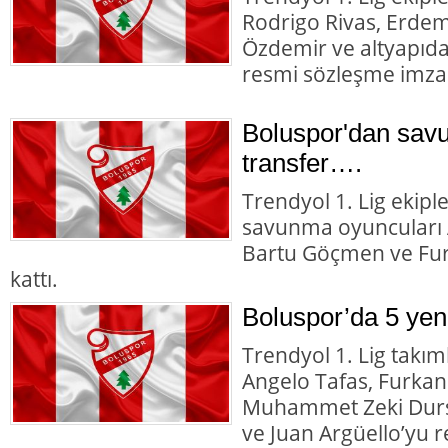
Rodrigo Rivas, Erde
Özdemir ve altyapıd
resmi sözleşme imzal
Boluspor'dan sav
transfer….
Trendyol 1. Lig ekipl
savunma oyuncuları A
Bartu Göçmen ve Fur
kattı.
Boluspor’da 5 yeni
Trendyol 1. Lig takı
Angelo Tafas, Furka
Muhammet Zeki Durs
ve Juan Argüello’yu r