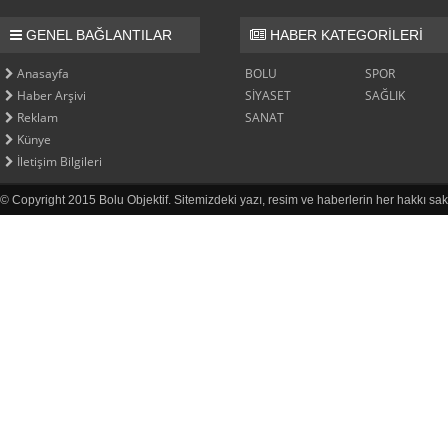
GENEL BAĞLANTILAR
HABER KATEGORİLERİ
Anasayfa
BOLU
SPOR
Haber Arşivi
SİYASET
SAĞLIK
Reklam
SANAT
Künye
İletişim Bilgileri
© Copyright 2015 Bolu Objektif. Sitemizdeki yazı, resim ve haberlerin her hakkı sak