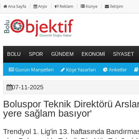
Ana Sayfa
Arşiv
Reklam
Künye
İletişim
BOLU
SPOR
GÜNDEM
EKONOMİ
SİYASET
Günün Manşetleri
Köşe Yazarları
Anketler
07-11-2025
Boluspor Teknik Direktörü Arsla
yere sağlam basıyor'
Trendyol 1. Lig'in 13. haftasında Bandırma