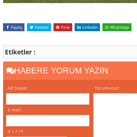
Paylaş
Tweetle
Pinle
Linkedin
WhatsApp
Etiketler :
HABERE YORUM YAZIN
Ad Soyad:
Yorumunuz:
E-mail:
4 + 7 =?