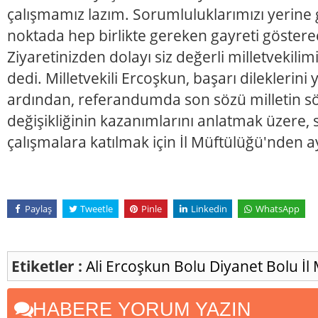
çalışmamız lazım. Sorumluluklarımızı yerine 
noktada hep birlikte gereken gayreti gösterece
Ziyaretinizden dolayı siz değerli milletvekil
dedi. Milletvekili Ercoşkun, başarı dileklerini 
ardından, referandumda son sözü milletin s
değişikliğinin kazanımlarını anlatmak üzere
çalışmalara katılmak için İl Müftülüğü'nden ay
Paylaş
Tweetle
Pinle
Linkedin
WhatsApp
Etiketler :
Ali Ercoşkun
Bolu
Diyanet
Bolu İl
HABERE YORUM YAZIN