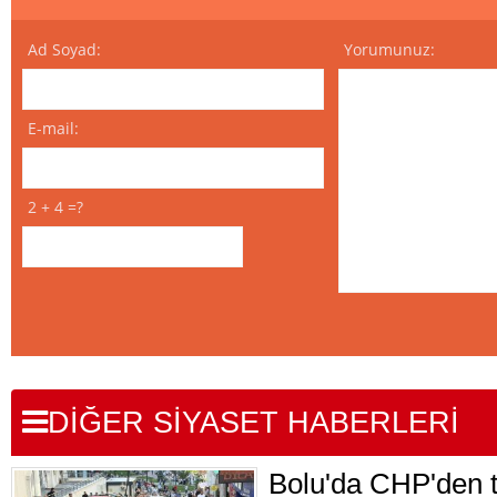
Ad Soyad:
Yorumunuz:
E-mail:
2 + 4 =?
DİĞER SİYASET HABERLERİ
Bolu'da CHP'den to