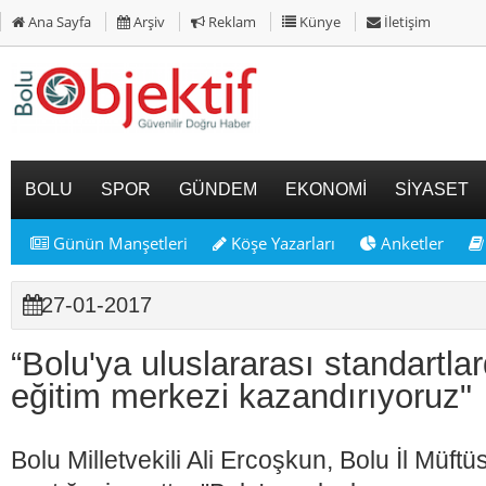
Ana Sayfa
Arşiv
Reklam
Künye
İletişim
BOLU
SPOR
GÜNDEM
EKONOMİ
SİYASET
Günün Manşetleri
Köşe Yazarları
Anketler
27-01-2017
“Bolu'ya uluslararası standartla
eğitim merkezi kazandırıyoruz"
Bolu Milletvekili Ali Ercoşkun, Bolu İl Müf