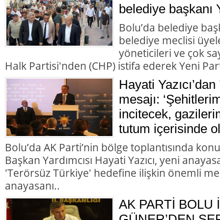
belediye başkanı Y
Bolu’da belediye başk
belediye meclisi üyele
yöneticileri ve çok 
Halk Partisi'nden (CHP) istifa ederek Yeni Parti
Hayati Yazıcı’dan 
mesajı: ‘Şehitleri
incitecek, gazileri
tutum içerisinde o
Bolu’da AK Parti’nin bölge toplantısında kon
Başkan Yardımcısı Hayati Yazıcı, yeni anayasa
'Terörsüz Türkiye' hedefine ilişkin önemli me
anayasanı..
AK PARTİ BOLU 
GÜNER’DEN SER