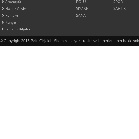
Anasayfa
BOLU
SPOR
Haber Arşivi
SİYASET
SAĞLIK
Reklam
SANAT
Künye
İletişim Bilgileri
© Copyright 2015 Bolu Objektif. Sitemizdeki yazı, resim ve haberlerin her hakkı sak