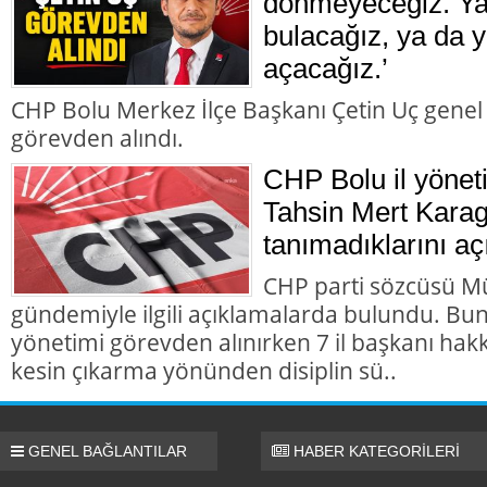
dönmeyeceğiz. Ya 
bulacağız, ya da y
açacağız.’
CHP Bolu Merkez İlçe Başkanı Çetin Uç genel
görevden alındı.
CHP Bolu il yönet
Tahsin Mert Karag
tanımadıklarını aç
CHP parti sözcüsü M
gündemiyle ilgili açıklamalarda bulundu. Bun
yönetimi görevden alınırken 7 il başkanı hakk
kesin çıkarma yönünden disiplin sü..
GENEL BAĞLANTILAR
HABER KATEGORİLERİ