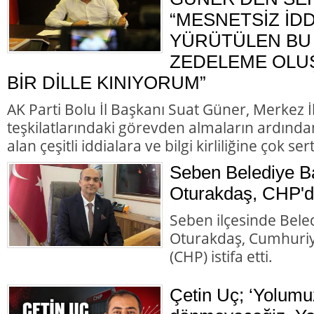
“MESNETSİZ İD
YÜRÜTÜLEN BU 
ZEDELEME OLU
BİR DİLLE KINIYORUM”
AK Parti Bolu İl Başkanı Suat Güner, Merkez 
teşkilatlarındaki görevden almaların ardında
alan çeşitli iddialara ve bilgi kirliliğine çok ser
Seben Belediye B
Oturakdaş, CHP'de
Seben ilçesinde Bele
Oturakdaş, Cumhuriye
(CHP) istifa etti.
Çetin Uç; ‘Yolumu