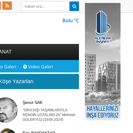
Bolu °C
ANAT
o Galeri
Video Galeri
öşe Yazarları
Şenol SAK
“SIRA DIŞI YAŞAMLARIYLA
RENGİN USTALARI-26” Mehmet
GÜLERYÜZ (1938-2024)