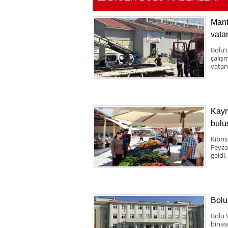
Mant
vata
Bolu’
çalış
vatand
Kaym
bulu
Kıbrı
Feyza
geldi.
Bolu
Bolu 
binas