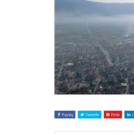
Paylaş
Tweetle
Pinle
L