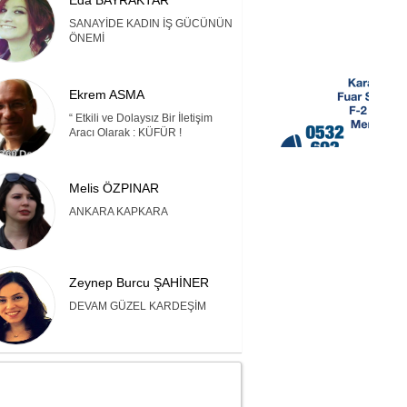
Eda BAYRAKTAR
SANAYİDE KADIN İŞ GÜCÜNÜN
ÖNEMİ
Ekrem ASMA
“ Etkili ve Dolaysız Bir İletişim
Aracı Olarak : KÜFÜR !
Melis ÖZPINAR
ANKARA KAPKARA
Zeynep Burcu ŞAHİNER
DEVAM GÜZEL KARDEŞİM