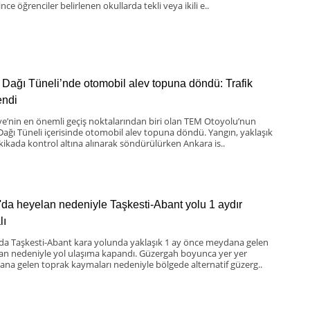
nce öğrenciler belirlenen okullarda tekli veya ikili e..
 Dağı Tüneli’nde otomobil alev topuna döndü: Trafik
lendi
ye’nin en önemli geçiş noktalarından biri olan TEM Otoyolu’nun
Dağı Tüneli içerisinde otomobil alev topuna döndü. Yangın, yaklaşık
kikada kontrol altına alınarak söndürülürken Ankara is..
'da heyelan nedeniyle Taşkesti-Abant yolu 1 aydır
lı
 da Taşkesti-Abant kara yolunda yaklaşık 1 ay önce meydana gelen
an nedeniyle yol ulaşıma kapandı. Güzergah boyunca yer yer
na gelen toprak kaymaları nedeniyle bölgede alternatif güzerg..