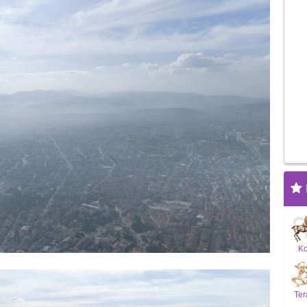
K
Ter