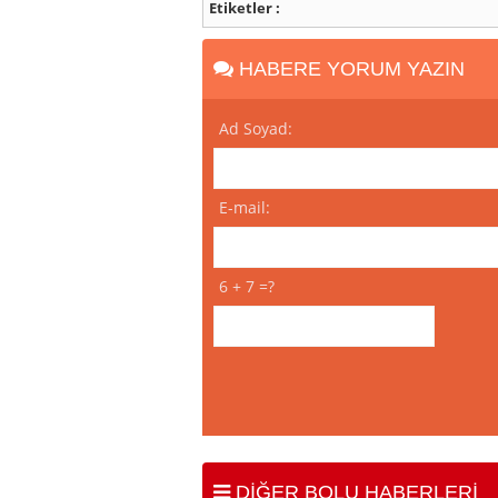
Etiketler :
HABERE YORUM YAZIN
Ad Soyad:
E-mail:
6 + 7 =?
DİĞER BOLU HABERLERİ