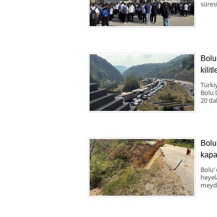
süresi
Bolu
kilit
Türki
Bolu 
20 da
Bolu
kapa
Bolu’
heyel
meyda