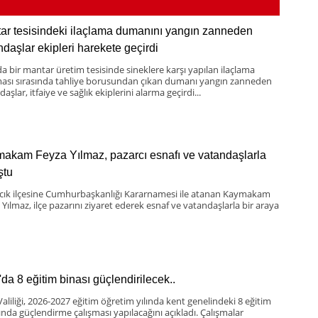
ar tesisindeki ilaçlama dumanını yangın zanneden
ndaşlar ekipleri harekete geçirdi
da bir mantar üretim tesisinde sineklere karşı yapılan ilaçlama
ması sırasında tahliye borusundan çıkan dumanı yangın zanneden
aşlar, itfaiye ve sağlık ekiplerini alarma geçirdi...
akam Feyza Yılmaz, pazarcı esnafı ve vatandaşlarla
ştu
scık ilçesine Cumhurbaşkanlığı Kararnamesi ile atanan Kaymakam
 Yılmaz, ilçe pazarını ziyaret ederek esnaf ve vatandaşlarla bir araya
'da 8 eğitim binası güçlendirilecek..
Valiliği, 2026-2027 eğitim öğretim yılında kent genelindeki 8 eğitim
ında güçlendirme çalışması yapılacağını açıkladı. Çalışmalar