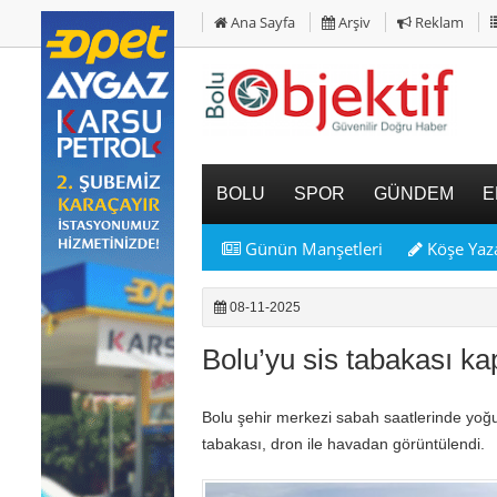
Ana Sayfa
Arşiv
Reklam
BOLU
SPOR
GÜNDEM
E
Günün Manşetleri
Köşe Yaza
08-11-2025
Bolu’yu sis tabakası k
Bolu şehir merkezi sabah saatlerinde yoğun 
tabakası, dron ile havadan görüntülendi.