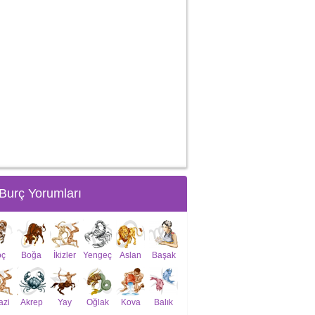
Burç Yorumları
oç
Boğa
İkizler
Yengeç
Aslan
Başak
azi
Akrep
Yay
Oğlak
Kova
Balık