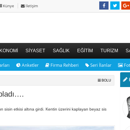
Künye
İletişim
KONOMİ
SİYASET
SAĞLIK
EĞİTİM
TURİZM
S
rları
Anketler
Firma Rehberi
Seri İlanlar
Fot
K
BOLU
apladı….
sisin etkisi altına girdi. Kentin üzerini kaplayan beyaz sis