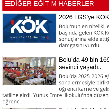
DİĞER EĞİTİM HABERLERİ
2026 LGS'ye KÖK
Bolu'nun en nitelikli
başında gelen KÖK K
sonuçlarına elde ettiğ
damgasını vurdu.
Bolu’da 49 bin 16
sevinci yaşadı..
Bolu’da 2025-2026 eği
sona ermesiyle birlik
öğrenci karne ve gel
tatiline girdi. Yunus Emre İlkokulu'nda düze
öğrenc..