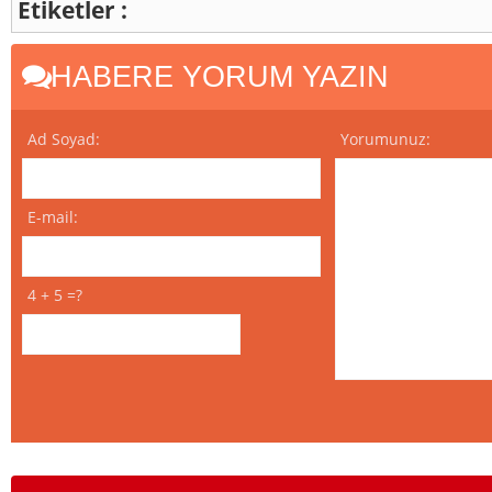
Etiketler :
HABERE YORUM YAZIN
Ad Soyad:
Yorumunuz:
E-mail:
4 + 5 =?