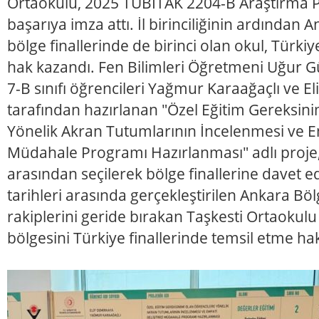
Ortaokulu, 2025 TÜBİTAK 2204-B Araştırma P
başarıya imza attı. İl birinciliğinin ardında
bölge finallerinde de birinci olan okul, Türkiy
hak kazandı. Fen Bilimleri Öğretmeni Uğur G
7-B sınıfı öğrencileri Yağmur Karaağaçlı ve E
tarafından hazırlanan "Özel Eğitim Gereksini
Yönelik Akran Tutumlarının İncelenmesi ve Emp
Müdahale Programı Hazırlanması" adlı proje, 
arasından seçilerek bölge finallerine davet ed
tarihleri arasında gerçekleştirilen Ankara Bölg
rakiplerini geride bırakan Taşkesti Ortaokulu 
bölgesini Türkiye finallerinde temsil etme ha