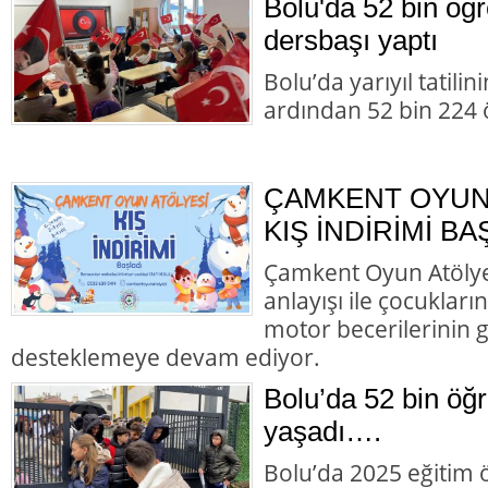
Bolu'da 52 bin öğ
dersbaşı yaptı
Bolu’da yarıyıl tatili
ardından 52 bin 224 
ÇAMKENT OYUN
KIŞ İNDİRİMİ BA
Çamkent Oyun Atölyesi
anlayışı ile çocukları
motor becerilerinin g
desteklemeye devam ediyor.
Bolu’da 52 bin öğr
yaşadı….
Bolu’da 2025 eğitim öğ