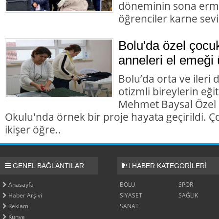
döneminin sona ermes
öğrenciler karne sevi
Bolu'da özel çocuk
anneleri el emeği 
Bolu’da orta ve ileri d
otizmli bireylerin e
Mehmet Baysal Özel
Okulu'nda örnek bir proje hayata geçirildi. Ço
ikişer öğre..
GENEL BAĞLANTILAR
HABER KATEGORİLERİ
Anasayfa
BOLU
SPOR
Haber Arşivi
SİYASET
SAĞLIK
Reklam
SANAT
Künye