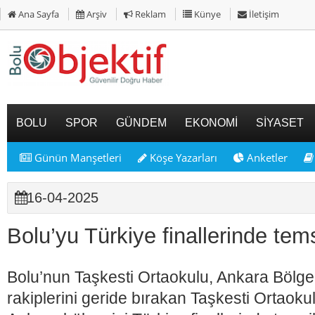
Ana Sayfa
Arşiv
Reklam
Künye
İletişim
BOLU
SPOR
GÜNDEM
EKONOMİ
SİYASET
Günün Manşetleri
Köşe Yazarları
Anketler
16-04-2025
Bolu’yu Türkiye finallerinde tems
Bolu’nun Taşkesti Ortaokulu, Ankara Bölge 
rakiplerini geride bırakan Taşkesti Ortaokul