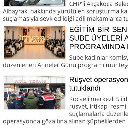
CHP’li Akçakoca Bele
Albayrak, hakkında yürütülen soruşturma ka
suçlamasıyla sevk edildiği adli makamlarca t
EĞİTİM-BİR-SEN
ŞUBE ÜYELERİ
PROGRAMINDA B
Şube kadınlar komis
düzenlenen Anneler Günü programı muhteş
Rüşvet operasyon
tutuklandı
Kocaeli merkezli 5 il
rüşvet, irtikap, resmi
suçlamalarla düzenl
operasyonda gözaltına alınan şüphelilerden 1