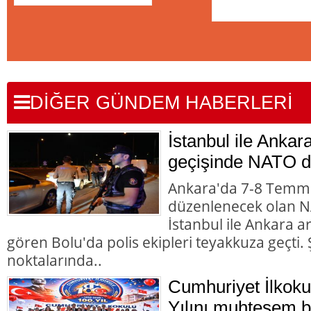
DİĞER GÜNDEM HABERLERİ
İstanbul ile Ankar
geçişinde NATO d
Ankara'da 7-8 Temmu
düzenlenecek olan NA
İstanbul ile Ankara 
gören Bolu'da polis ekipleri teyakkuza geçti. Ş
noktalarında..
Cumhuriyet İlkoku
Yılını muhteşem bir