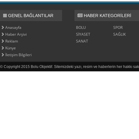
GENEL BAĞLANTILAR
HABER KATEGORİLERİ
Anasayfa
BOLU
SPOR
Haber Arşivi
SİYASET
SAĞLIK
Reklam
SANAT
Künye
İletişim Bilgileri
© Copyright 2015 Bolu Objektif. Sitemizdeki yazı, resim ve haberlerin her hakkı sak