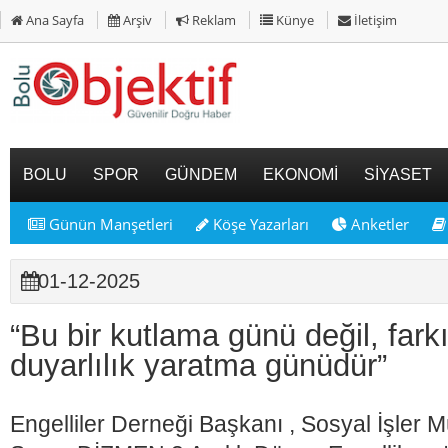
Ana Sayfa
Arşiv
Reklam
Künye
İletişim
BOLU
SPOR
GÜNDEM
EKONOMİ
SİYASET
Günün Manşetleri
Köşe Yazarları
Anketler
01-12-2025
“Bu bir kutlama günü değil, fark
duyarlılık yaratma günüdür”
Engelliler Derneği Başkanı , Sosyal İşler 