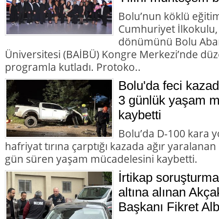
Bolu’nun köklü eğiti
Cumhuriyet İlkokulu,
dönümünü Bolu Abant
Üniversitesi (BAİBÜ) Kongre Merkezi’nde d
programla kutladı. Protoko..
Bolu'da feci kazad
3 günlük yaşam m
kaybetti
Bolu’da D-100 kara y
hafriyat tırına çarptığı kazada ağır yaralana
gün süren yaşam mücadelesini kaybetti.
İrtikap soruşturm
altına alınan Akç
Başkanı Fikret Alb