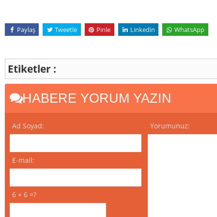
Paylaş
Tweetle
Pinle
Linkedin
WhatsApp
Etiketler :
HABERE YORUM YAZIN
Ad Soyad:
Yorumunuz:
E-mail:
6 + 6 =?