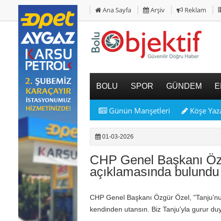
Ana Sayfa
Arşiv
Reklam
BOLU
SPOR
GÜNDEM
E
Günün Manşetleri
Köşe Yaza
01-03-2026
CHP Genel Başkanı Özg
açıklamasında bulundu
CHP Genel Başkanı Özgür Özel, "Tanju'n
kendinden utansın. Biz Tanju'yla gurur du