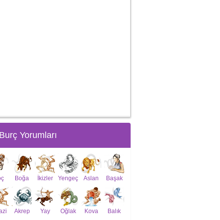
Burç Yorumları
oç
Boğa
İkizler
Yengeç
Aslan
Başak
azi
Akrep
Yay
Oğlak
Kova
Balık