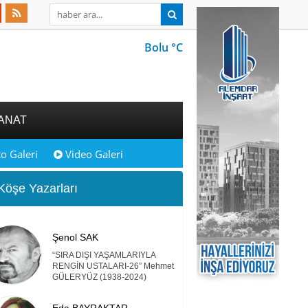
Bolu °C
ANAT
o Galeri
Video Galeri
öşe Yazarları
Şenol SAK
“SIRA DIŞI YAŞAMLARIYLA
RENGİN USTALARI-26” Mehmet
GÜLERYÜZ (1938-2024)