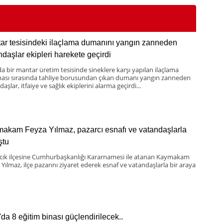
ar tesisindeki ilaçlama dumanını yangın zanneden
ndaşlar ekipleri harekete geçirdi
da bir mantar üretim tesisinde sineklere karşı yapılan ilaçlama
ması sırasında tahliye borusundan çıkan dumanı yangın zanneden
aşlar, itfaiye ve sağlık ekiplerini alarma geçirdi...
akam Feyza Yılmaz, pazarcı esnafı ve vatandaşlarla
ştu
scık ilçesine Cumhurbaşkanlığı Kararnamesi ile atanan Kaymakam
 Yılmaz, ilçe pazarını ziyaret ederek esnaf ve vatandaşlarla bir araya
'da 8 eğitim binası güçlendirilecek..