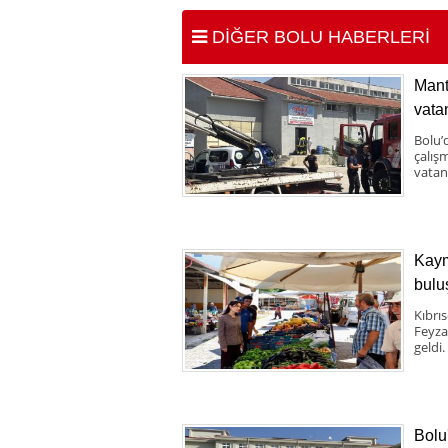
DİĞER BOLU HABERLERİ
Mant
vata
Bolu’
çalış
vatand
Kaym
bulu
Kıbrı
Feyza
geldi.
Bolu