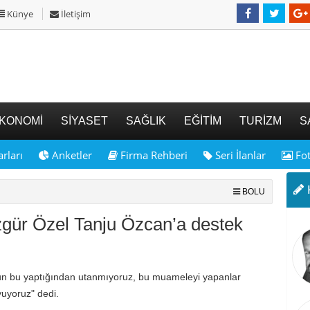
Künye
İletişim
KONOMİ
SİYASET
SAĞLIK
EĞİTİM
TURİZM
S
rları
Anketler
Firma Rehberi
Seri İlanlar
Fot
K
BOLU
ür Özel Tanju Özcan’a destek
un bu yaptığından utanmıyoruz, bu muameleyi yapanlar
yuyoruz" dedi.