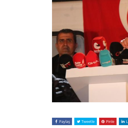
Paylaş
Tweetle
Pinle
L