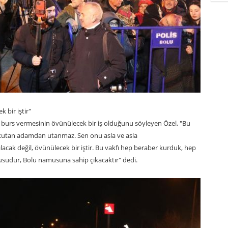
 bir iştir"
 burs vermesinin övünülecek bir iş olduğunu söyleyen Özel, "Bu
 okutan adamdan utanmaz. Sen onu asla ve asla
ılacak değil, övünülecek bir iştir. Bu vakfı hep beraber kurduk, hep
sudur, Bolu namusuna sahip çıkacaktır" dedi.