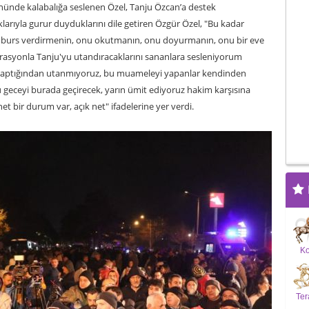
önünde kalabalığa seslenen Özel, Tanju Özcan’a destek
arıyla gurur duyduklarını dile getiren Özgür Özel, "Bu kadar
 burs verdirmenin, onu okutmanın, onu doyurmanın, onu bir eve
perasyonla Tanju'yu utandıracaklarını sananlara sesleniyorum
u yaptığından utanmıyoruz, bu muameleyi yapanlar kendinden
u geceyi burada geçirecek, yarın ümit ediyoruz hakim karşısına
t bir durum var, açık net" ifadelerine yer verdi.
K
Ter