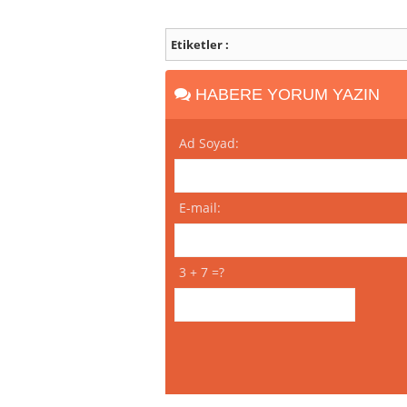
Etiketler :
HABERE YORUM YAZIN
Ad Soyad:
E-mail:
3 + 7 =?