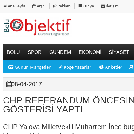
Ana Sayfa
Arşiv
Reklam
Künye
İletişim
BOLU
SPOR
GÜNDEM
EKONOMİ
SİYASET
Günün Manşetleri
Köşe Yazarları
Anketler
08-04-2017
CHP REFERANDUM ÖNCESİ
GÖSTERİSİ YAPTI
CHP Yalova Milletvekili Muharrem İnce bug