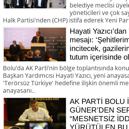
belediye meclisi üyele
yöneticileri ve çok 
Halk Partisi'nden (CHP) istifa ederek Yeni Parti
Hayati Yazıcı’dan 
mesajı: ‘Şehitleri
incitecek, gazileri
tutum içerisinde o
Bolu’da AK Parti’nin bölge toplantısında kon
Başkan Yardımcısı Hayati Yazıcı, yeni anayasa
'Terörsüz Türkiye' hedefine ilişkin önemli me
anayasanı..
AK PARTİ BOLU 
GÜNER’DEN SER
“MESNETSİZ İD
YÜRÜTÜLEN BU 