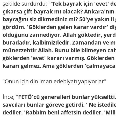
şekilde sürdürdü; "
'Tek bayrak için 'evet' d
çıkarsa çift bayrak mı olacak? Ankara'nın
bayrağını siz dikmediniz mi? 50'ye yakın il
gördüm. 'Göklerden gelen karar vardır' di
olduğunu zannediyor. Allah göktedir, yerd
buradadır, kalbimizdedir. Zamandan ve 
münezzehtir Allah. Bunu bile bilmeyen cah
göklerden 'evet' kararı varmış. Göklerden '
kararı gelmez. Ama göklerden 'çalmayacaks
"Onun için din iman edebiyatı yapıyorlar"
İnce; "
FETÖ'cü generalleri bunlar yükseltt
savcıları bunlar göreve getirdi. ' Ne istedi
dediler. 'Rabbim beni affetsin dediler. 'Mil