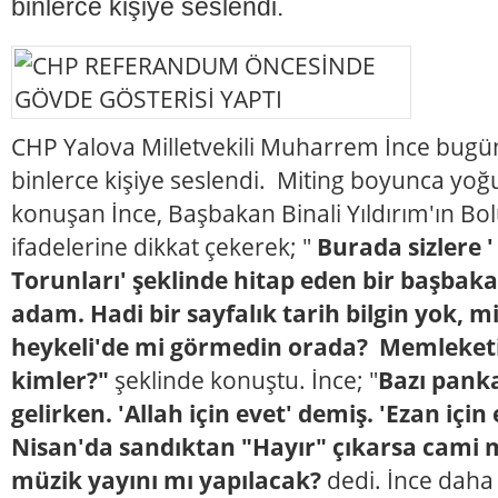
binlerce kişiye seslendi.
CHP Yalova Milletvekili Muharrem İnce bugün
binlerce kişiye seslendi. Miting boyunca yoğu
konuşan İnce, Başbakan Binali Yıldırım'ın Bol
ifadelerine dikkat çekerek; "
Burada sizlere '
Torunları' şeklinde hitap eden bir başba
adam. Hadi bir sayfalık tarih bilgin yok, m
heykeli'de mi görmedin orada? Memleketi
kimler?"
şeklinde konuştu. İnce; "
Bazı pank
gelirken. 'Allah için evet' demiş. 'Ezan için
Nisan'da sandıktan "Hayır" çıkarsa cami 
müzik yayını mı yapılacak?
dedi. İnce daha 