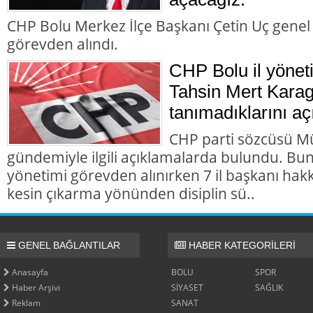
CHP Bolu Merkez İlçe Başkanı Çetin Uç genel
görevden alındı.
CHP Bolu il yönet
Tahsin Mert Karag
tanımadıklarını aç
CHP parti sözcüsü M
gündemiyle ilgili açıklamalarda bulundu. Bun
yönetimi görevden alınırken 7 il başkanı hakk
kesin çıkarma yönünden disiplin sü..
GENEL BAĞLANTILAR
HABER KATEGORİLERİ
Anasayfa
BOLU
SPOR
Haber Arşivi
SİYASET
SAĞLIK
Reklam
SANAT