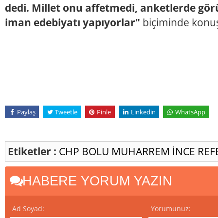
dedi. Millet onu affetmedi, anketlerde gör
iman edebiyatı yapıyorlar"
biçiminde konu
Paylaş
Tweetle
Pinle
Linkedin
WhatsApp
Etiketler :
CHP
BOLU
MUHARREM İNCE
REF
HABERE YORUM YAZIN
Ad Soyad:
Yorumunuz: