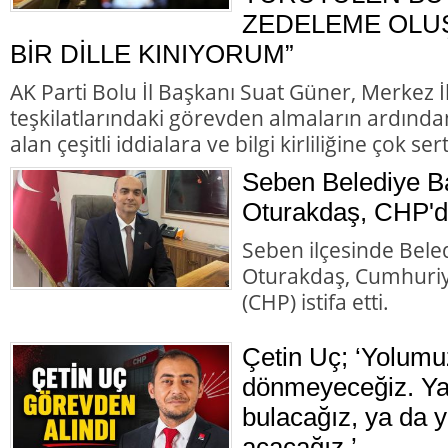
ZEDELEME OLU
BİR DİLLE KINIYORUM”
AK Parti Bolu İl Başkanı Suat Güner, Merkez 
teşkilatlarındaki görevden almaların ardında
alan çeşitli iddialara ve bilgi kirliliğine çok ser
Seben Belediye B
Oturakdaş, CHP'de
Seben ilçesinde Bele
Oturakdaş, Cumhuriye
(CHP) istifa etti.
Çetin Uç; ‘Yolumu
dönmeyeceğiz. Ya 
bulacağız, ya da y
açacağız.’