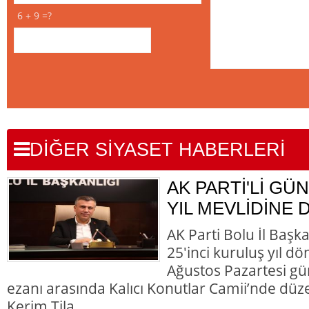
6 + 9 =?
DİĞER SİYASET HABERLERİ
AK PARTİ'Lİ GÜN
YIL MEVLİDİNE 
AK Parti Bolu İl Başk
25'inci kuruluş yıl d
Ağustos Pazartesi gü
ezanı arasında Kalıcı Konutlar Camii’nde düz
Kerim Tila..