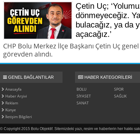
Çetin Uç; ‘Yolumu
dönmeyeceğiz. Ya 
bulacağız, ya da y
açacağız.’
CHP Bolu Merkez İlçe Başkanı Çetin Uç genel
görevden alındı.
GENEL BAĞLANTILAR
HABER KATEGORİLERİ
Anasayfa
BOLU
SPOR
Haber Arşivi
SİYASET
SAĞLIK
Reklam
SANAT
Künye
İletişim Bilgileri
© Copyright 2015 Bolu Objektif. Sitemizdeki yazı, resim ve haberlerin her hakkı sak