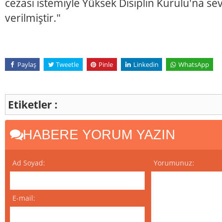
cezası istemiyle Yüksek Disiplin Kurulu'na se
verilmiştir."
Paylaş
Tweetle
Pinle
Linkedin
WhatsApp
Etiketler :
HABERE YORUM YAZIN
Ad Soyad:
Yorumunuz:
E-mail: