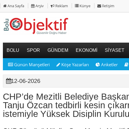
Ana Sayfa
Arşiv
Reklam
Künye
İletişim
BOLU
SPOR
GÜNDEM
EKONOMİ
SİYASET
Günün Manşetleri
Köşe Yazarları
Anketler
12-06-2026
CHP’de Mezitli Belediye Başkan
Tanju Özcan tedbirli kesin çıka
istemiyle Yüksek Disiplin Kurulu