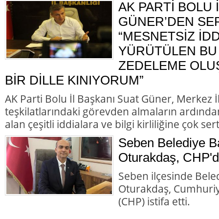
AK PARTİ BOLU 
GÜNER’DEN SER
“MESNETSİZ İD
YÜRÜTÜLEN BU 
ZEDELEME OLU
BİR DİLLE KINIYORUM”
AK Parti Bolu İl Başkanı Suat Güner, Merkez 
teşkilatlarındaki görevden almaların ardında
alan çeşitli iddialara ve bilgi kirliliğine çok ser
Seben Belediye B
Oturakdaş, CHP'de
Seben ilçesinde Bele
Oturakdaş, Cumhuriye
(CHP) istifa etti.