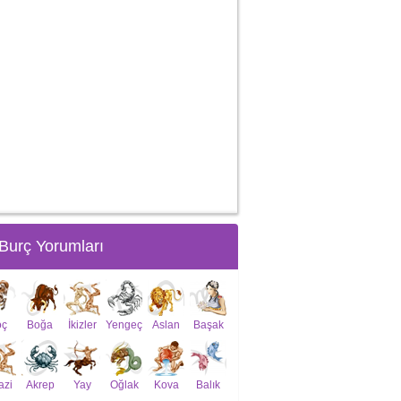
Burç Yorumları
oç
Boğa
İkizler
Yengeç
Aslan
Başak
azi
Akrep
Yay
Oğlak
Kova
Balık