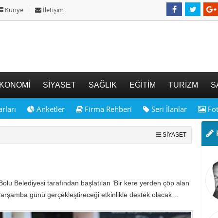
Künye
İletişim
KONOMİ
SİYASET
SAĞLIK
EĞİTİM
TURİZM
S
rları
Anketler
Firma Rehberi
Seri İlanlar
Fot
K
SİYASET
Bolu Belediyesi tarafından başlatılan ‘Bir kere yerden çöp alan
arşamba günü gerçekleştireceği etkinlikle destek olacak…