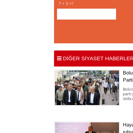
7 + 3 =?
DİĞER SİYASET HABERLER
Bolu
Parti
Bolu’d
parti
istifa
Haya
ruhu