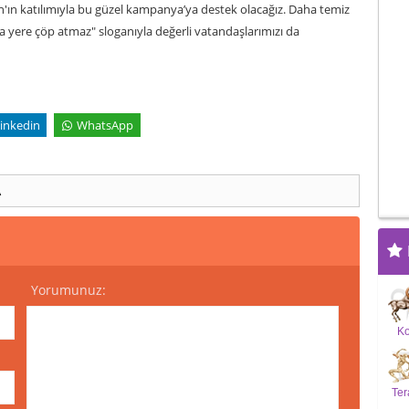
'ın katılımıyla bu güzel kampanya’ya destek olacağız. Daha temiz
ha yere çöp atmaz" sloganıyla değerli vatandaşlarımızı da
inkedin
WhatsApp
A
Yorumunuz:
K
Ter