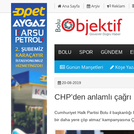
Ana Sayfa
Arşiv
Reklam
BOLU
SPOR
GÜNDEM
E
Günün Manşetleri
Köşe Yaza
20-08-2019
CHP’den anlamlı çağrı
Cumhuriyet Halk Partisi Bolu il başkanlığı 
bir daha yere çöp atmaz’ kampanyasına Ç