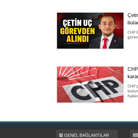
Çeti
bula
CHP B
görev
CHP 
karar
CHP p
bulun
hakkı
GENEL BAĞLANTILAR