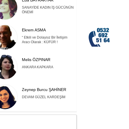
Eda BAYRAKTAR
SANAYİDE KADIN İŞ GÜCÜNÜN
ÖNEMİ
Ekrem ASMA
“ Etkili ve Dolaysız Bir İletişim
Aracı Olarak : KÜFÜR !
Melis ÖZPINAR
ANKARA KAPKARA
Zeynep Burcu ŞAHİNER
DEVAM GÜZEL KARDEŞİM