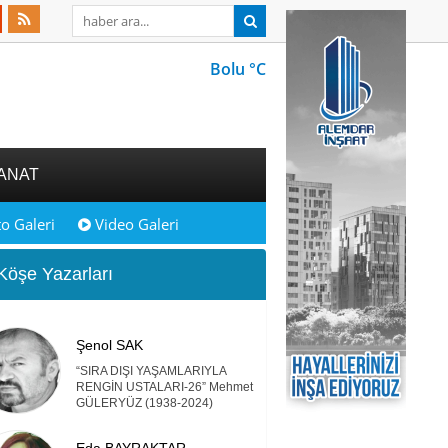
Bolu °C
ANAT
o Galeri
Video Galeri
öşe Yazarları
Şenol SAK
“SIRA DIŞI YAŞAMLARIYLA
RENGİN USTALARI-26” Mehmet
GÜLERYÜZ (1938-2024)