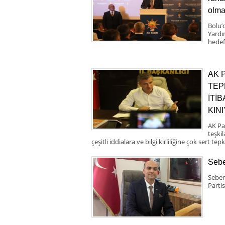
olma
Bolu’
Yardı
hedef
AK 
TEP
İTİ
KIN
AK Pa
teşki
çeşitli iddialara ve bilgi kirliliğine çok sert tepk
Sebe
Seben
Partis