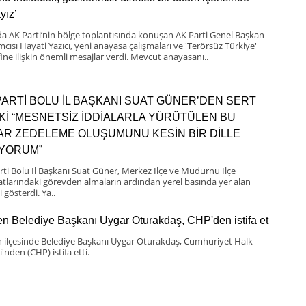
yız’
da AK Parti’nin bölge toplantısında konuşan AK Parti Genel Başkan
mcısı Hayati Yazıcı, yeni anayasa çalışmaları ve 'Terörsüz Türkiye'
ine ilişkin önemli mesajlar verdi. Mevcut anayasanı..
PARTİ BOLU İL BAŞKANI SUAT GÜNER’DEN SERT
Kİ “MESNETSİZ İDDİALARLA YÜRÜTÜLEN BU
BAR ZEDELEME OLUŞUMUNU KESİN BİR DİLLE
IYORUM”
rti Bolu İl Başkanı Suat Güner, Merkez İlçe ve Mudurnu İlçe
latlarındaki görevden almaların ardından yerel basında yer alan
i gösterdi. Ya..
n Belediye Başkanı Uygar Oturakdaş, CHP'den istifa et
 ilçesinde Belediye Başkanı Uygar Oturakdaş, Cumhuriyet Halk
i'nden (CHP) istifa etti.