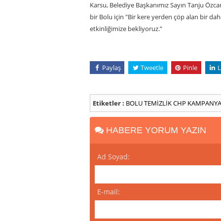
Karsu, Belediye Başkanımız Sayın Tanju Özcan
bir Bolu için "Bir kere yerden çöp alan bir da
etkinliğimize bekliyoruz.”
Paylaş
Tweetle
Pinle
L
Etiketler :
BOLU
TEMİZLİK
CHP
KAMPANY
HABERE YORUM YAZIN
Ad Soyad:
E-mail: