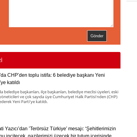
İ
'da CHP'den toplu istifa: 6 belediye başkanı Yeni
'ye katıldı
a belediye başkanları, ilçe başkanları, belediye meclisi üyeleri, eski
 yöneticileri ve çok sayıda üye Cumhuriyet Halk Partisi'nden (CHP)
 ederek Yeni Parti'ye katıldı.
ti Yazıcı’dan ’Terörsüz Türkiye’ mesajı: ‘Şehitlerimizin
nu incitecek, gazilerimizi üzecek bir tutum içerisinde