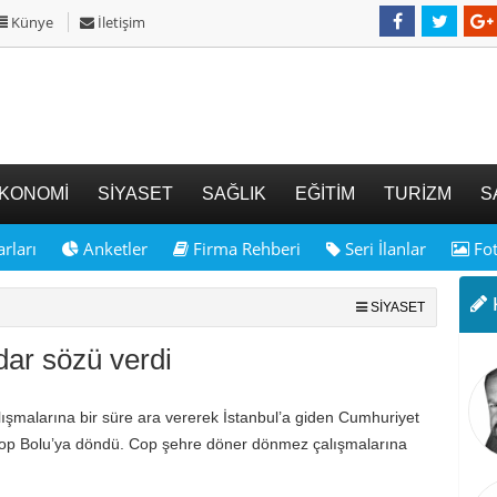
Künye
İletişim
KONOMİ
SİYASET
SAĞLIK
EĞİTİM
TURİZM
S
rları
Anketler
Firma Rehberi
Seri İlanlar
Fot
K
SİYASET
dar sözü verdi
lışmalarına bir süre ara vererek İstanbul’a giden Cumhuriyet
k Cop Bolu’ya döndü. Cop şehre döner dönmez çalışmalarına