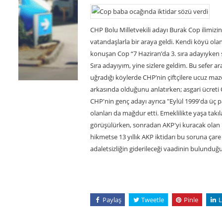
CHP Bolu Milletvekili adayı Burak Cop ilimizi
vatandaşlarla bir araya geldi. Kendi köyü ola
konuşan Cop “7 Haziran’da 3. sıra adayıyken s
Sıra adayıyım, yine sizlere geldim. Bu sefer 
uğradığı köylerde CHP’nin çiftçilere ucuz ma
arkasında olduğunu anlatırken; asgari ücreti 
CHP'nin genç adayı ayrıca "Eylül 1999'da üç par
olanları da mağdur etti. Emeklilikte yaşa takıl
görüşülürken, sonradan AKP'yi kuracak olan Fa
hikmetse 13 yıllık AKP iktidarı bu soruna ça
adaletsizliğin giderileceği vaadinin bulunduğu
Paylaş
Tweetle
Pinle
L