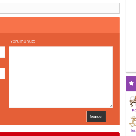
Yorumunuz:
K
Ter