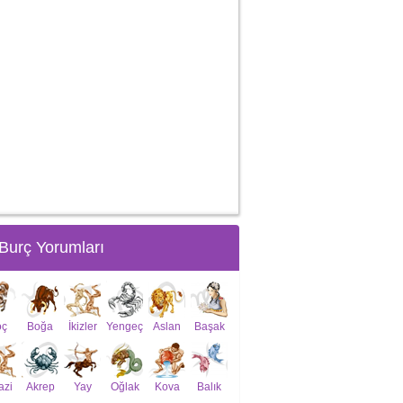
Burç Yorumları
oç
Boğa
İkizler
Yengeç
Aslan
Başak
azi
Akrep
Yay
Oğlak
Kova
Balık