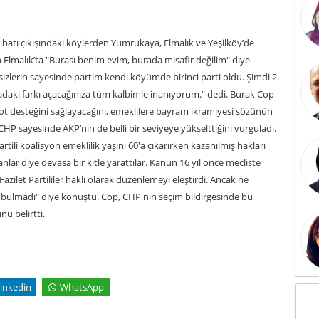
n batı çıkışındaki köylerden Yumrukaya, Elmalık ve Yeşilköy’de
n Elmalık’ta "Burası benim evim, burada misafir değilim" diye
izlerin sayesinde partim kendi köyümde birinci parti oldu. Şimdi 2.
aradaki farkı açacağınıza tüm kalbimle inanıyorum.” dedi. Burak Cop
zot desteğini sağlayacağını, emeklilere bayram ikramiyesi sözünün
CHP sayesinde AKP’nin de belli bir seviyeye yükselttiğini vurguladı.
tili koalisyon emeklilik yaşını 60'a çıkarırken kazanılmış hakları
anlar diye devasa bir kitle yarattılar. Kanun 16 yıl önce mecliste
zilet Partililer haklı olarak düzenlemeyi eleştirdi. Ancak ne
re bulmadı" diye konuştu. Cop, CHP'nin seçim bildirgesinde bu
nu belirtti.
inkedin
WhatsApp