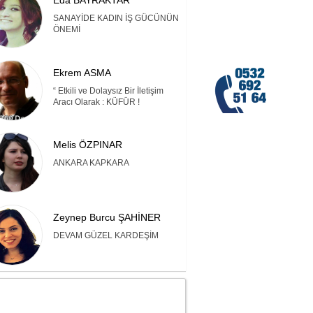
Eda BAYRAKTAR
SANAYİDE KADIN İŞ GÜCÜNÜN
ÖNEMİ
Ekrem ASMA
“ Etkili ve Dolaysız Bir İletişim
Aracı Olarak : KÜFÜR !
Melis ÖZPINAR
ANKARA KAPKARA
Zeynep Burcu ŞAHİNER
DEVAM GÜZEL KARDEŞİM