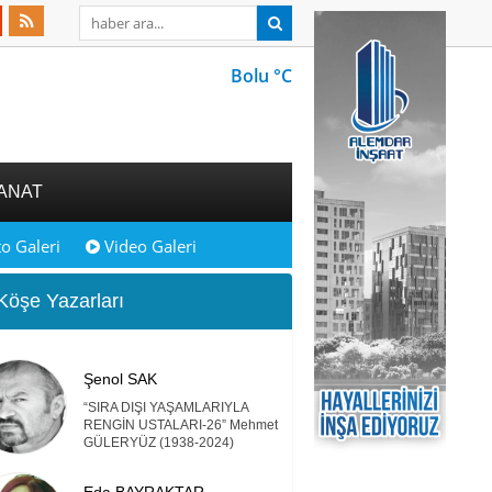
Bolu °C
ANAT
o Galeri
Video Galeri
öşe Yazarları
Şenol SAK
“SIRA DIŞI YAŞAMLARIYLA
RENGİN USTALARI-26” Mehmet
GÜLERYÜZ (1938-2024)