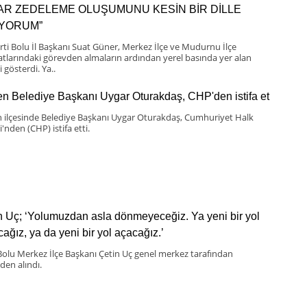
BAR ZEDELEME OLUŞUMUNU KESİN BİR DİLLE
IYORUM”
rti Bolu İl Başkanı Suat Güner, Merkez İlçe ve Mudurnu İlçe
latlarındaki görevden almaların ardından yerel basında yer alan
i gösterdi. Ya..
n Belediye Başkanı Uygar Oturakdaş, CHP'den istifa et
 ilçesinde Belediye Başkanı Uygar Oturakdaş, Cumhuriyet Halk
i'nden (CHP) istifa etti.
n Uç; ‘Yolumuzdan asla dönmeyeceğiz. Ya yeni bir yol
cağız, ya da yeni bir yol açacağız.’
olu Merkez İlçe Başkanı Çetin Uç genel merkez tarafından
den alındı.