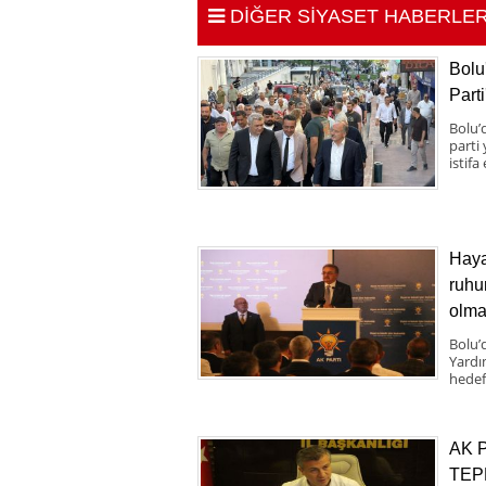
DİĞER SİYASET HABERLER
Bolu
Parti
Bolu’d
parti
istifa
Haya
ruhu
olma
Bolu’
Yardı
hedef
AK 
TEP