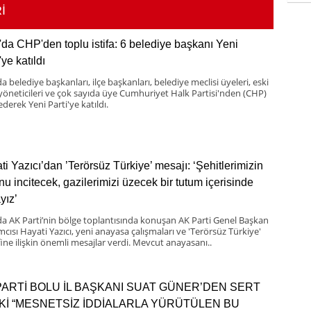
İ
'da CHP'den toplu istifa: 6 belediye başkanı Yeni
'ye katıldı
a belediye başkanları, ilçe başkanları, belediye meclisi üyeleri, eski
 yöneticileri ve çok sayıda üye Cumhuriyet Halk Partisi'nden (CHP)
 ederek Yeni Parti'ye katıldı.
ti Yazıcı’dan ’Terörsüz Türkiye’ mesajı: ‘Şehitlerimizin
nu incitecek, gazilerimizi üzecek bir tutum içerisinde
yız’
da AK Parti’nin bölge toplantısında konuşan AK Parti Genel Başkan
mcısı Hayati Yazıcı, yeni anayasa çalışmaları ve 'Terörsüz Türkiye'
ine ilişkin önemli mesajlar verdi. Mevcut anayasanı..
PARTİ BOLU İL BAŞKANI SUAT GÜNER’DEN SERT
Kİ “MESNETSİZ İDDİALARLA YÜRÜTÜLEN BU