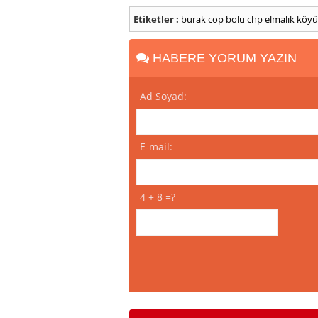
Etiketler :
burak cop
bolu
chp
elmalık köyü
HABERE YORUM YAZIN
Ad Soyad:
E-mail:
4 + 8 =?