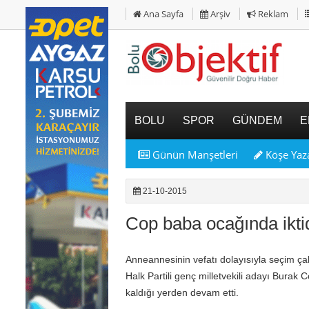
Ana Sayfa
Arşiv
Reklam
BOLU
SPOR
GÜNDEM
E
Günün Manşetleri
Köşe Yaza
21-10-2015
Cop baba ocağında ikti
Anneannesinin vefatı dolayısıyla seçim ça
Halk Partili genç milletvekili adayı Bura
kaldığı yerden devam etti.