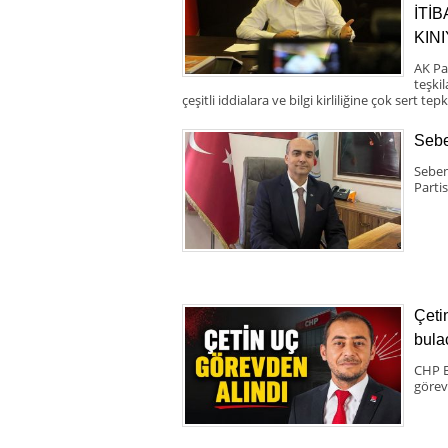
İTİ
KIN
AK Pa
teşki
çeşitli iddialara ve bilgi kirliliğine çok sert tepk
Sebe
Seben
Partis
Çeti
bula
CHP B
görev