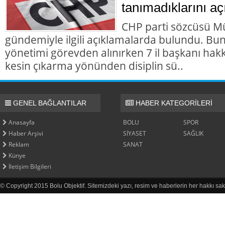
tanımadıklarını aç
CHP parti sözcüsü M
gündemiyle ilgili açıklamalarda bulundu. Bun
yönetimi görevden alınırken 7 il başkanı hakk
kesin çıkarma yönünden disiplin sü..
GENEL BAĞLANTILAR
HABER KATEGORİLERİ
Anasayfa
BOLU
SPOR
Haber Arşivi
SİYASET
SAĞLIK
Reklam
SANAT
Künye
İletişim Bilgileri
© Copyright 2015 Bolu Objektif. Sitemizdeki yazı, resim ve haberlerin her hakkı sak