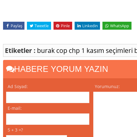
Paylaş
Tweetle
Pinle
Linkedin
WhatsApp
Etiketler :
burak cop
chp
1 kasım seçimleri
HABERE YORUM YAZIN
Ad Soyad:
Yorumunuz:
E-mail:
5 + 3 =?