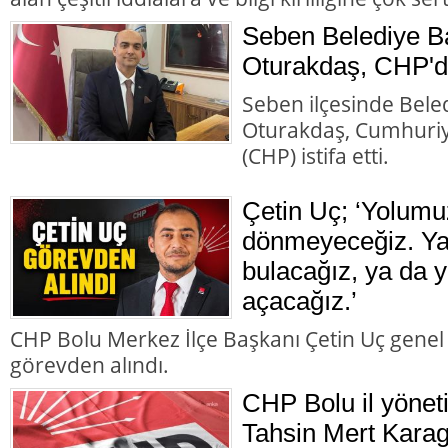
Seben Belediye B
Oturakdaş, CHP'de
Seben ilçesinde Bele
Oturakdaş, Cumhuriye
(CHP) istifa etti.
Çetin Uç; ‘Yolumu
dönmeyeceğiz. Ya 
bulacağız, ya da y
açacağız.’
CHP Bolu Merkez İlçe Başkanı Çetin Uç genel
görevden alındı.
CHP Bolu il yönet
Tahsin Mert Karag