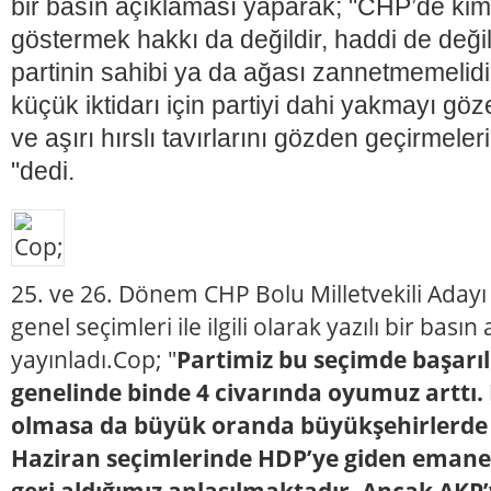
bir basın açıklaması yaparak; "CHP’de ki
göstermek hakkı da değildir, haddi de deği
partinin sahibi ya da ağası zannetmemelidir
küçük iktidarı için partiyi dahi yakmayı gö
ve aşırı hırslı tavırlarını gözden geçirmeler
"dedi.
25. ve 26. Dönem CHP Bolu Milletvekili Aday
genel seçimleri ile ilgili olarak yazılı bir basın
yayınladı.Cop; "
Partimiz bu seçimde başarıl
genelinde binde 4 civarında oyumuz arttı
olmasa da büyük oranda büyükşehirlerde g
Haziran seçimlerinde HDP’ye giden emane
geri aldığımız anlaşılmaktadır. Ancak AKP’