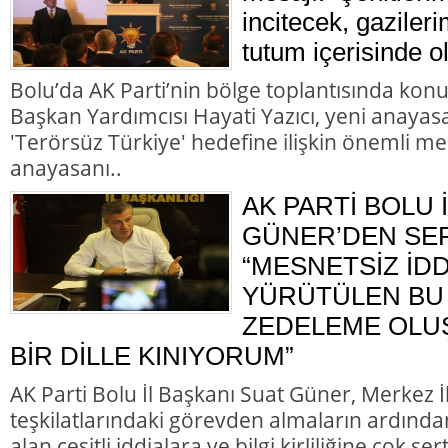
incitecek, gazileri
tutum içerisinde o
Bolu’da AK Parti’nin bölge toplantısında kon
Başkan Yardımcısı Hayati Yazıcı, yeni anayasa
'Terörsüz Türkiye' hedefine ilişkin önemli me
anayasanı..
AK PARTİ BOLU 
GÜNER’DEN SER
“MESNETSİZ İD
YÜRÜTÜLEN BU 
ZEDELEME OLU
BİR DİLLE KINIYORUM”
AK Parti Bolu İl Başkanı Suat Güner, Merkez 
teşkilatlarındaki görevden almaların ardında
alan çeşitli iddialara ve bilgi kirliliğine çok ser