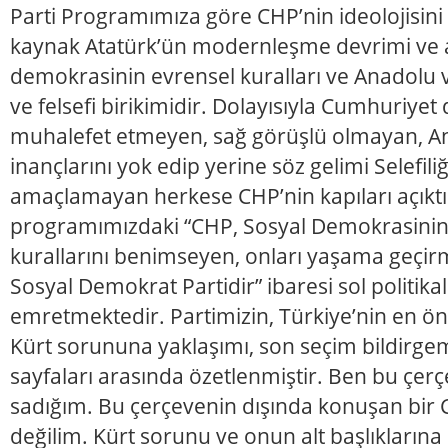
Parti Programımıza göre CHP’nin ideolojisini
kaynak Atatürk’ün modernleşme devrimi ve altı
demokrasinin evrensel kuralları ve Anadolu v
ve felsefi birikimidir. Dolayısıyla Cumhuriyet
muhalefet etmeyen, sağ görüşlü olmayan, An
inançlarını yok edip yerine söz gelimi Selefil
amaçlamayan herkese CHP’nin kapıları açıktır
programımızdaki “CHP, Sosyal Demokrasinin
kurallarını benimseyen, onları yaşama geçir
Sosyal Demokrat Partidir” ibaresi sol politik
emretmektedir. Partimizin, Türkiye’nin en ö
Kürt sorununa yaklaşımı, son seçim bildirgem
sayfaları arasında özetlenmiştir. Ben bu çer
sadığım. Bu çerçevenin dışında konuşan bir CH
değilim. Kürt sorunu ve onun alt başlıklarına 