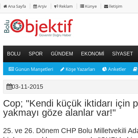
Ana Sayfa
Arşiv
Reklam
Künye
İletişim
BOLU
SPOR
GÜNDEM
EKONOMİ
SİYASET
Günün Manşetleri
Köşe Yazarları
Anketler
03-11-2015
Cop; "Kendi küçük iktidarı için p
yakmayı göze alanlar var!"
25. ve 26. Dönem CHP Bolu Milletvekili Ad