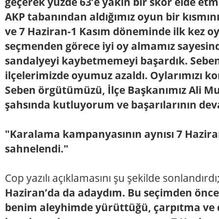
geçerek yüzde 63’e yakın bir skor elde etmi
AKP tabanından aldığımız oyun bir kısmı
ve 7 Haziran-1 Kasım döneminde ilk kez o
seçmenden görece iyi oy almamız sayesind
sandalyeyi kaybetmemeyi başardık. Seben
ilçelerimizde oyumuz azaldı. Oylarımızı 
Seben örgütümüzü, İlçe Başkanımız Ali Mu
şahsında kutluyorum ve başarılarının dev
"Karalama kampanyasının aynısı 7 Hazira
sahnelendi."
Cop yazılı açıklamasını şu şekilde sonlandırdı
Haziran’da da adaydım. Bu seçimden önce s
benim aleyhimde yürüttüğü, çarpıtma ve