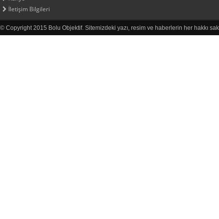
İletişim Bilgileri
© Copyright 2015 Bolu Objektif. Sitemizdeki yazı, resim ve haberlerin her hakkı sak