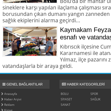
Bolu’da bir mantar ü
sineklere karşı yapılan ilaçlama çalışması sır
borusundan çıkan dumanı yangın zanneden va
sağlık ekiplerini alarma geçirdi...
Kaymakam Feyza 
esnafı ve vatandaş
Kıbrıscık ilçesine Cu
Kararnamesi ile at
Yılmaz, ilçe pazarını
vatandaşlarla bir araya geldi.
GENEL BAĞLANTILAR
HABER KATEGORİLERİ
Anasayfa
BOLU
SPOR
Haber Arşivi
SİYASET
SAĞLIK
Reklam
SANAT
Künye