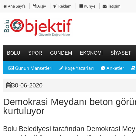
Ana Sayfa
Arşiv
Reklam
Künye
İletişim
BOLU
SPOR
GÜNDEM
EKONOMİ
SİYASET
Günün Manşetleri
Köşe Yazarları
Anketler
30-06-2020
Demokrasi Meydanı beton gör
kurtuluyor
Bolu Belediyesi tarafından Demokrasi Mey