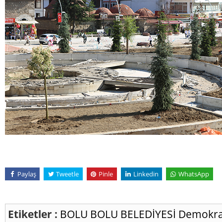
Paylaş
Tweetle
Pinle
Linkedin
WhatsApp
Etiketler :
BOLU
BOLU BELEDİYESİ
Demokra