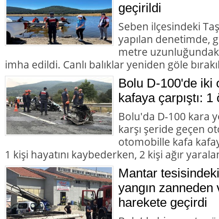
geçirildi
Seben ilçesindeki Taş
yapılan denetimde, g
metre uzunluğundaki 
imha edildi. Canlı balıklar yeniden göle bırakıl
Bolu D-100'de iki 
kafaya çarpıştı: 1 
Bolu'da D-100 kara y
karşı şeride geçen ot
otomobille kafa kafay
1 kişi hayatını kaybederken, 2 kişi ağır yarala
Mantar tesisindek
yangın zanneden v
harekete geçirdi