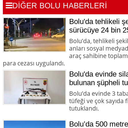
DİĞER BOLU HABERLERİ
Bolu'da tehlikeli 
sürücüye 24 bin 2
Bolu’da, tehlikeli şek
anları sosyal medyad
araç sahibine toplam 
para cezası uygulandı.
Bolu'da evinde s
bulunan şüpheli tu
Bolu’da evinde 3 tab
tüfeği ve çok sayıda 
tutuklandı.
Bolu’da 500 metre