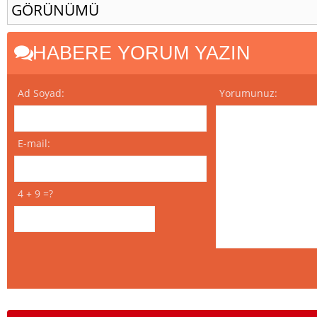
GÖRÜNÜMÜ
HABERE YORUM YAZIN
Ad Soyad:
Yorumunuz:
E-mail:
4 + 9 =?