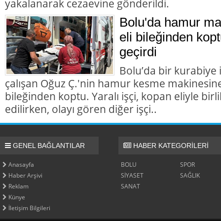
yakalanarak cezaevine gönderildi.
Bolu'da hamur mak
eli bileğinden kopt
geçirdi
Bolu’da bir kurabiye
çalışan Oğuz Ç.'nin hamur kesme makinesine k
bileğinden koptu. Yaralı işçi, kopan eliyle bir
edilirken, olayı gören diğer işçi..
GENEL BAĞLANTILAR
HABER KATEGORİLERİ
Anasayfa
BOLU
SPOR
Haber Arşivi
SİYASET
SAĞLIK
Reklam
SANAT
Künye
İletişim Bilgileri