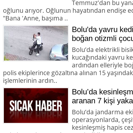
Temmuz'dan bu yana
oğlunu arıyor. Oğlunun hayatından endişe ed
"Bana 'Anne, başıma ..
Bolu'da yavru ked
boğan otizmli çocu
Bolu’da elektrikli bisi
kucağındaki yavru ke
ardından elleriyle bo
polis ekiplerince gözaltına alınan 15 yaşındaki
işlemlerinin ardın..
Bolu’da kesinleşm
aranan 7 kişi yaka
Bolu’da jandarma eki
operasyonlarda, çeşit
kesinleşmiş hapis cez