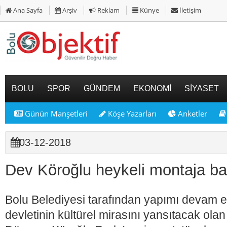
Ana Sayfa
Arşiv
Reklam
Künye
İletişim
BOLU
SPOR
GÜNDEM
EKONOMİ
SİYASET
Günün Manşetleri
Köşe Yazarları
Anketler
03-12-2018
Dev Köroğlu heykeli montaja ba
Bolu Belediyesi tarafından yapımı devam 
devletinin kültürel mirasını yansıtacak ola