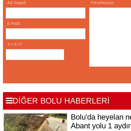
Ad Soyad:
Yorumunuz:
E-mail:
3 + 6 =?
DİĞER BOLU HABERLERİ
Bolu'da heyelan n
Abant yolu 1 aydır