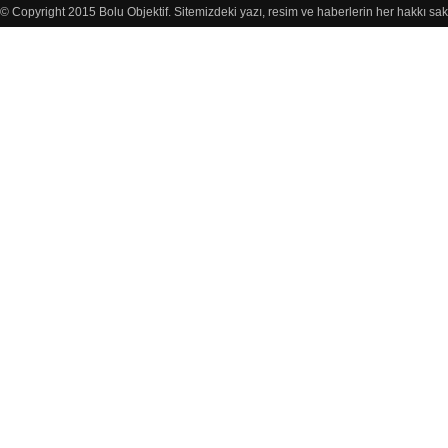
© Copyright 2015 Bolu Objektif. Sitemizdeki yazı, resim ve haberlerin her hakkı sak