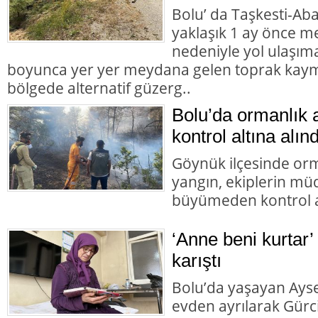
Bolu’ da Taşkesti-Ab
yaklaşık 1 ay önce 
nedeniyle yol ulaşı
boyunca yer yer meydana gelen toprak kaym
bölgede alternatif güzerg..
Bolu’da ormanlık 
kontrol altına alınd
Göynük ilçesinde orm
yangın, ekiplerin mü
büyümeden kontrol al
‘Anne beni kurtar’
karıştı
Bolu’da yaşayan Aysel
evden ayrılarak Gürc