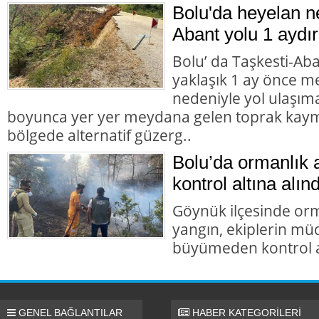
Bolu'da heyelan n
Abant yolu 1 aydır
Bolu’ da Taşkesti-Ab
yaklaşık 1 ay önce 
nedeniyle yol ulaşı
boyunca yer yer meydana gelen toprak kaym
bölgede alternatif güzerg..
Bolu’da ormanlık 
kontrol altına alınd
Göynük ilçesinde orm
yangın, ekiplerin mü
büyümeden kontrol al
GENEL BAĞLANTILAR
HABER KATEGORİLERİ