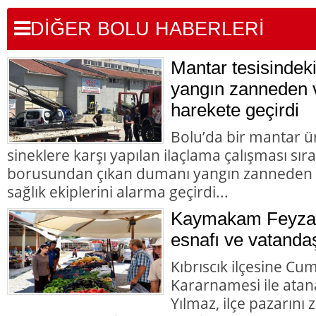
DİĞER BOLU HABERLERİ
Mantar tesisindek
yangın zanneden v
harekete geçirdi
Bolu’da bir mantar ü
sineklere karşı yapılan ilaçlama çalışması sır
borusundan çıkan dumanı yangın zanneden va
sağlık ekiplerini alarma geçirdi...
Kaymakam Feyza 
esnafı ve vatandaş
Kıbrıscık ilçesine Cu
Kararnamesi ile at
Yılmaz, ilçe pazarını