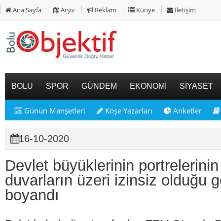
Ana Sayfa
Arşiv
Reklam
Künye
İletişim
BOLU
SPOR
GÜNDEM
EKONOMİ
SİYASET
Günün Manşetleri
Köşe Yazarları
Anketler
16-10-2020
Devlet büyüklerinin portrelerini
duvarların üzeri izinsiz olduğu 
boyandı