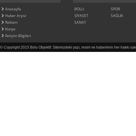
Anasayfa
BOLU
SPOR
Haber Arşivi
SİYASET
SAĞLIK
Reklam
SANAT
Künye
İletişim Bilgileri
© Copyright 2015 Bolu Objektif. Sitemizdeki yazı, resim ve haberlerin her hakkı sak