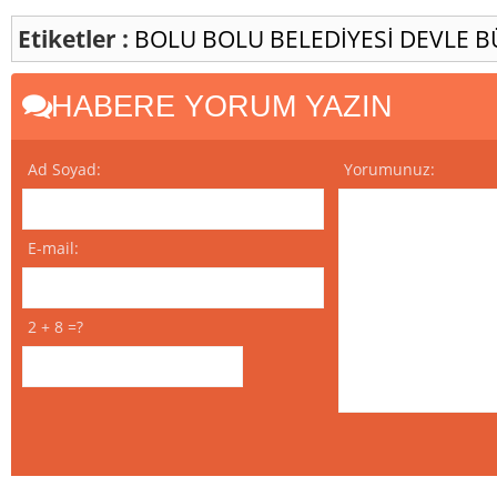
Etiketler :
BOLU
BOLU BELEDİYESİ
DEVLE B
HABERE YORUM YAZIN
Ad Soyad:
Yorumunuz:
E-mail:
2 + 8 =?