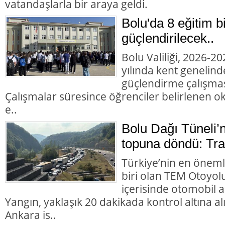
vatandaşlarla bir araya geldi.
Bolu'da 8 eğitim b
güçlendirilecek..
Bolu Valiliği, 2026-2
yılında kent genelind
güçlendirme çalışması
Çalışmalar süresince öğrenciler belirlenen okul
e..
Bolu Dağı Tüneli’
topuna döndü: Trafi
Türkiye’nin en öneml
biri olan TEM Otoyol
içerisinde otomobil 
Yangın, yaklaşık 20 dakikada kontrol altına 
Ankara is..