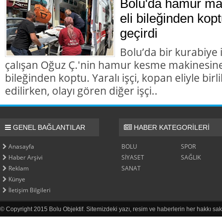
Bolu'da hamur mak
eli bileğinden kopt
geçirdi
Bolu’da bir kurabiye
çalışan Oğuz Ç.'nin hamur kesme makinesine k
bileğinden koptu. Yaralı işçi, kopan eliyle bir
edilirken, olayı gören diğer işçi..
GENEL BAĞLANTILAR
HABER KATEGORİLERİ
Anasayfa
BOLU
SPOR
Haber Arşivi
SİYASET
SAĞLIK
Reklam
SANAT
Künye
İletişim Bilgileri
© Copyright 2015 Bolu Objektif. Sitemizdeki yazı, resim ve haberlerin her hakkı sak