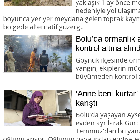
yaklaşık 1 ay önce 
nedeniyle yol ulaşı
boyunca yer yer meydana gelen toprak kaym
bölgede alternatif güzerg..
Bolu’da ormanlık 
kontrol altına alınd
Göynük ilçesinde orm
yangın, ekiplerin mü
büyümeden kontrol al
‘Anne beni kurtar’
karıştı
Bolu’da yaşayan Aysel
evden ayrılarak Gürc
Temmuz'dan bu yana
oğlunu arıyor. Oğlunun hayatından endişe ed