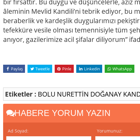
bir fırsattır. Bu duygu ve düşüncelerle, aziz m
âleminin Mevlid Kandili’ni tebrik ediyor, bu m
beraberlik ve kardeşlik duygularımızı pekişti
tefekküre vesile olması temennisiyle tüm şeh
anıyor, gazilerimize acil şifalar diliyorum” ifad
Paylaş
Tweetle
Pinle
Linkedin
WhatsApp
Etiketler :
BOLU
NURETTİN DOĞANAY
KAND
HABERE YORUM YAZIN
Ad Soyad:
Yorumunuz: