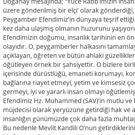
Doğanay mesajında; “Yüce Rabb’imizin insanl
üzere gönderilmiş bir elçi’ olarak gönderdiği,
Peygamber Efendimiz’in dünyaya teşrif ettiğ
kez daha ulaşmış olmanın huzurunu yaşıyo
Efendimizin doğumu, insanlık tarihinin en öne
olayıdır. O, peygamberler halkasını tamamlay
açıklayan, öğreten ve bütün ahlaki güzellikle
öğütleyen örnek bir şahsiyettir. O bizlere birl
içerisinde dürüstlüğü, emaneti korumayı, ko
bağlarına riayet etmeyi, yetim ve kimsesiz ço
germeyi, iyi ve yararlı insan olmayı öğütlem
Efendimiz Hz. Muhammed (SAV)’in mutlu ve 
müjdecisi olarak yeryüzüne getirdiği hak ve a
insanlığın günümüzde çok daha fazla muhtaç 
Bu nedenle Mevlit Kandili O’nun getirdiklerin