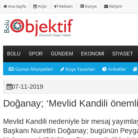
Ana Sayfa
Arşiv
Reklam
Künye
İletişim
BOLU
SPOR
GÜNDEM
EKONOMİ
SİYASET
Günün Manşetleri
Köşe Yazarları
Anketler
07-11-2019
Doğanay; ‘Mevlid Kandili önemli b
Mevlid Kandili nedeniyle bir mesaj yayımlay
Başkanı Nurettin Doğanay; bugünün Peyg