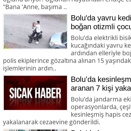
"Bana 'Anne, başıma ..
Bolu'da yavru ked
boğan otizmli çocu
Bolu’da elektrikli bisi
kucağındaki yavru ke
ardından elleriyle bo
polis ekiplerince gözaltına alınan 15 yaşındaki
işlemlerinin ardın..
Bolu’da kesinleşm
aranan 7 kişi yaka
Bolu’da jandarma eki
operasyonlarda, çeşit
kesinleşmiş hapis cez
yakalanarak cezaevine gönderildi.