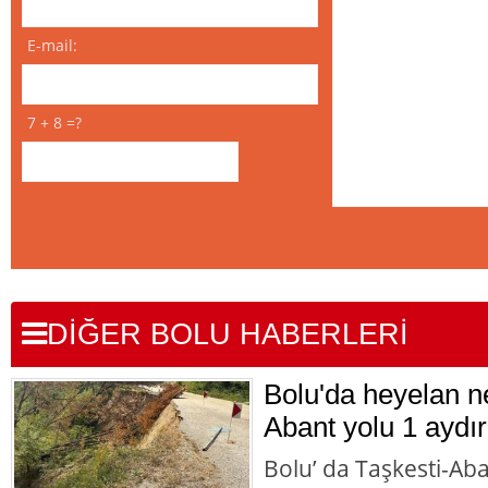
E-mail:
7 + 8 =?
DİĞER BOLU HABERLERİ
Bolu'da heyelan n
Abant yolu 1 aydır
Bolu’ da Taşkesti-Ab