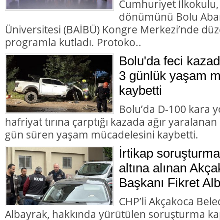
Cumhuriyet İlkokulu,
dönümünü Bolu Abant
Üniversitesi (BAİBÜ) Kongre Merkezi’nde d
programla kutladı. Protoko..
Bolu'da feci kazad
3 günlük yaşam m
kaybetti
Bolu’da D-100 kara y
hafriyat tırına çarptığı kazada ağır yaralana
gün süren yaşam mücadelesini kaybetti.
İrtikap soruşturm
altına alınan Akç
Başkanı Fikret Alb
CHP’li Akçakoca Bele
Albayrak, hakkında yürütülen soruşturma ka