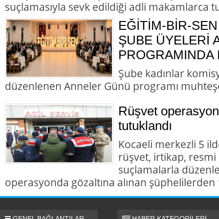
suçlamasıyla sevk edildiği adli makamlarca t
EĞİTİM-BİR-SEN
ŞUBE ÜYELERİ
PROGRAMINDA B
Şube kadınlar komis
düzenlenen Anneler Günü programı muhteş
Rüşvet operasyon
tutuklandı
Kocaeli merkezli 5 il
rüşvet, irtikap, resmi
suçlamalarla düzenl
operasyonda gözaltına alınan şüphelilerden 1
GENEL BAĞLANTILAR
HABER KATEGORİLERİ