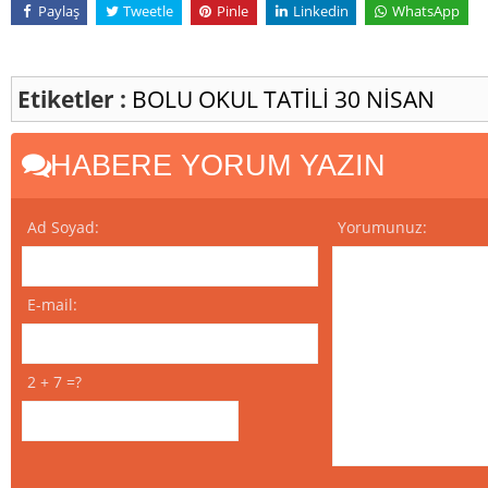
Paylaş
Tweetle
Pinle
Linkedin
WhatsApp
Etiketler :
BOLU
OKUL TATİLİ
30 NİSAN
HABERE YORUM YAZIN
Ad Soyad:
Yorumunuz:
E-mail:
2 + 7 =?