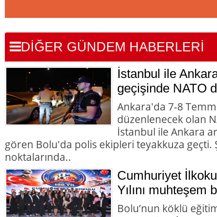
DİĞER GÜNDEM HABERLERİ
İstanbul ile Ankar
geçişinde NATO d
Ankara'da 7-8 Temmu
düzenlenecek olan NA
İstanbul ile Ankara 
gören Bolu'da polis ekipleri teyakkuza geçti. Ş
noktalarında..
Cumhuriyet İlkoku
Yılını muhteşem bir
Bolu’nun köklü eğiti