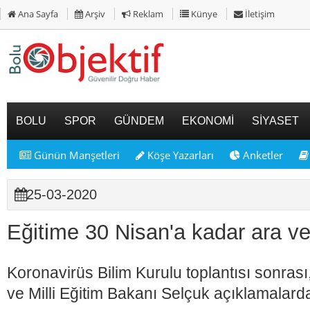
Ana Sayfa
Arşiv
Reklam
Künye
İletişim
BOLU
SPOR
GÜNDEM
EKONOMİ
SİYASET
Günün Manşetleri
Köşe Yazarları
Anketler
25-03-2020
Eğitime 30 Nisan'a kadar ara ver
Koronavirüs Bilim Kurulu toplantısı sonras
ve Milli Eğitim Bakanı Selçuk açıklamalard