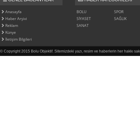
Anasayfa
BOLU
SPOR
Haber Arşivi
SİYASET
SAĞLIK
Reklam
SANAT
Künye
İletişim Bilgileri
© Copyright 2015 Bolu Objektif. Sitemizdeki yazı, resim ve haberlerin her hakkı sak