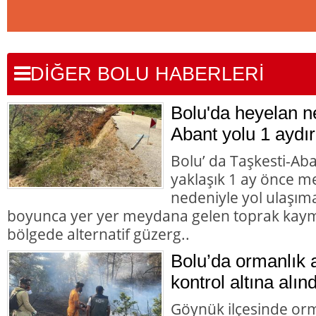
DİĞER BOLU HABERLERİ
Bolu'da heyelan n
Abant yolu 1 aydır
Bolu’ da Taşkesti-Ab
yaklaşık 1 ay önce 
nedeniyle yol ulaşı
boyunca yer yer meydana gelen toprak kaym
bölgede alternatif güzerg..
Bolu’da ormanlık 
kontrol altına alınd
Göynük ilçesinde orm