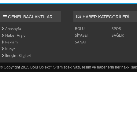
GENEL BAĞLANTILAR
HABER KATEGORİLERİ
Anasayfa
BOLU
SPOR
Haber Arşivi
SİYASET
SAĞLIK
Reklam
SANAT
Künye
İletişim Bilgileri
© Copyright 2015 Bolu Objektif. Sitemizdeki yazı, resim ve haberlerin her hakkı sak