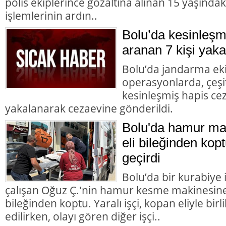
polis ekiplerince gözaltına alınan 15 yaşındaki
işlemlerinin ardın..
Bolu’da kesinleşm
aranan 7 kişi yaka
Bolu’da jandarma eki
operasyonlarda, çeşit
kesinleşmiş hapis cez
yakalanarak cezaevine gönderildi.
Bolu'da hamur mak
eli bileğinden kopt
geçirdi
Bolu’da bir kurabiye
çalışan Oğuz Ç.'nin hamur kesme makinesine k
bileğinden koptu. Yaralı işçi, kopan eliyle bir
edilirken, olayı gören diğer işçi..