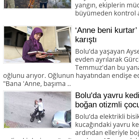
yangın, ekiplerin mü
büyümeden kontrol al
‘Anne beni kurtar’
karıştı
Bolu’da yaşayan Aysel
evden ayrılarak Gürc
Temmuz'dan bu yana
oğlunu arıyor. Oğlunun hayatından endişe ed
"Bana 'Anne, başıma ..
Bolu'da yavru ked
boğan otizmli çocu
Bolu’da elektrikli bisi
kucağındaki yavru ke
ardından elleriyle bo