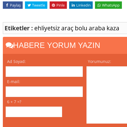
Paylaş
Tweetle
Pinle
Linkedin
WhatsApp
Etiketler :
ehliyetsiz araç
bolu
araba
kaza
HABERE YORUM YAZIN
Ad Soyad:
Yorumunuz:
E-mail:
6 + 7 =?