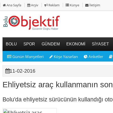
Ana Sayfa
Arşiv
Reklam
Künye
İletişim
BOLU
SPOR
GÜNDEM
EKONOMİ
SİYASET
Günün Manşetleri
Köşe Yazarları
Anketler
11-02-2016
Ehliyetsiz araç kullanmanın so
Bolu'da ehliyetsiz sürücünün kullandığı ot