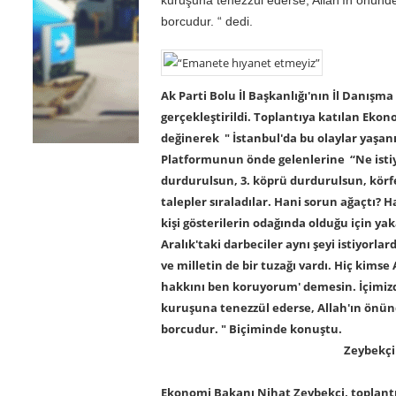
borcudur. “ dedi.
Ak Parti Bolu İl Başkanlığı'nın İl Danışma
gerçekleştirildi. Toplantıya katılan Eko
değinerek " İstanbul'da bu olaylar yaşa
Platformunun önde gelenlerine “Ne istiy
durdurulsun, 3. köprü durdurulsun, körfe
talepler sıraladılar. Hani sorun ağaçtı? 
kişi gösterilerin odağında olduğu için yak
Aralık'taki darbeciler aynı şeyi istiyorla
ve milletin de bir tuzağı vardı. Hiç kimse 
hakkını ben koruyorum' demesin. İçimizde
kuruşuna tenezzül ederse, Allah'ın ön
borcudur. "
Biçiminde konuştu.
Zeybekçi 
Ekonomi Bakanı Nihat Zeybekci, toplantı