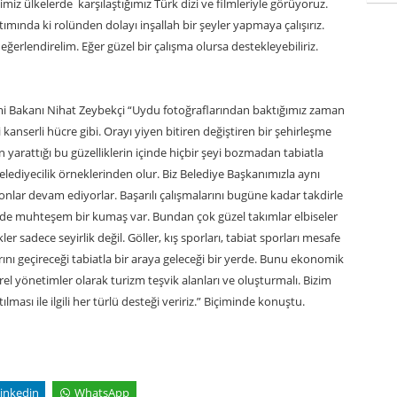
z ülkelerde karşılaştığımız Türk dizi ve filmleriyle görüyoruz.
nıtımında ki rolünden dolayı inşallah bir şeyler yapmaya çalışırız.
eğerlendirelim. Eğer güzel bir çalışma olursa destekleyebiliriz.
i Bakanı Nihat Zeybekçi “Uydu fotoğraflarından baktığımız zaman
i kanserli hücre gibi. Orayı yiyen bitiren değiştiren bir şehirleşme
ın yarattığı bu güzelliklerin içinde hiçbir şeyi bozmadan tabiatla
elediyecilik örneklerinden olur. Biz Belediye Başkanımızla aynı
nlar devam ediyorlar. Başarılı çalışmalarını bugüne kadar takdirle
inizde muhteşem bir kumaş var. Bundan çok güzel takımlar elbiseler
ikler sadece seyirlik değil. Göller, kış sporları, tabiat sporları mesafe
nı geçireceği tabiatla bir araya geleceği bir yerde. Bunu ekonomik
el yönetimler olarak turizm teşvik alanları ve oluşturmalı. Bizim
ması ile ilgili her türlü desteği veririz.” Biçiminde konuştu.
inkedin
WhatsApp