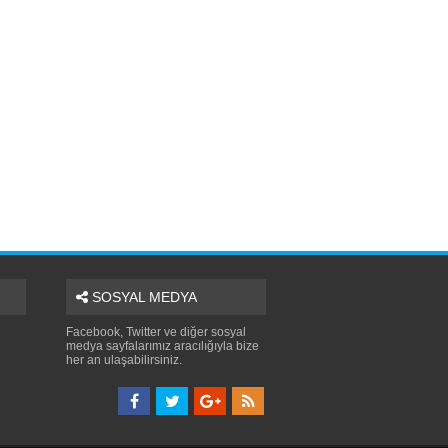
SOSYAL MEDYA
Facebook, Twitter ve diğer sosyal
medya sayfalarımız aracılığıyla bize
her an ulaşabilirsiniz.