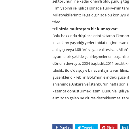
sektörünün ne kadar önemli olduğunu gittiğimi
Film yapımı ile ilgili çalışmada Türkiye’nin ta
Milletvekillerimiz ile geldiğinizde bu konuyu d
”dedi.
“Elinizde muhteşem bir kumaş var”
Bolu hakkında düşüncelerini aktaran Ekonom
insanların yaşadığı yerler tabiatın içinde sank
anlayışı veya kültürü veya realitesi var. Allah’
uyumlu bir şekilde şehirleşmeler en başarılı b
dönem devreyiz. 2004 başladık.2011 bıraktık o
izledik. Bolu’da şöyle bir avantajınız var. El
güzellikler dikilebilir. Bolu’nun elindeki güzell
anlamında Ankara ve İstanbul’un hafta sonları
kazanca dönüştürmek lazım. Bununla ilgili yer
elimizden gelen ne olursa desteklenmesi tanıtıl
Paylaş
Tweetle
Pinle
L