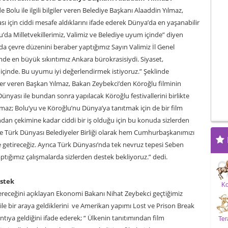
Bolu ile ilgili bilgiler veren Belediye Başkanı Alaaddin Yılmaz,
ası için ciddi mesafe aldıklarını ifade ederek Dünya’da en yaşanabilir
lu’da Milletvekillerimiz, Valimiz ve Belediye uyum içinde” diyen
nda çevre düzenini beraber yaptığımız Sayın Valimiz İl Genel
imde en büyük sıkıntımız Ankara bürokrasisiydi. Siyaset,
m içinde. Bu uyumu iyi değerlendirmek istiyoruz.” Şeklinde
giler veren Başkan Yılmaz, Bakan Zeybekci’den Köroğlu filminin
k Dünyası ile bundan sonra yapılacak Köroğlu festivallerini birlikte
maz; Bolu’yu ve Köroğlu’nu Dünya’ya tanıtmak için de bir film
an çekimine kadar ciddi bir iş olduğu için bu konuda sizlerden
 Türk Dünyası Belediyeler Birliği olarak hem Cumhurbaşkanımızı
e getireceğiz. Ayrıca Türk Dünyası’nda tek nevruz tepesi Seben
tığımız çalışmalarda sizlerden destek bekliyoruz.” dedi.
estek
K
receğini açıklayan Ekonomi Bakanı Nihat Zeybekci geçtiğimiz
ı ile bir araya geldiklerini ve Amerikan yapımı Lost ve Prison Break
ıya geldiğini ifade ederek; “ Ülkenin tanıtımından film
Ter