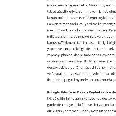
makamında ziyaret etti.
Makam ziyaretinde 
tabiat güzellikleriyle, şehrin uyum içinde olm
kentin Bolu olmasını istediklerini söyledi.“Bo
Başkan Yılmaz “Bolu Vali yardımcılığı yaptığı
meclisini ve Ankara bürokrasisini biliyor. Biz
milletvekillerimiz,Valimiz ve Beldiye bir uyu
konuştu.Türkmenistan temasları ile ilgili bil
yapımı ve tanıtımı ile ilgili destek istedi. Tür
yapmayı planladıklarını ifade eden Başkan Yıl
yaptırma arzusundayız. Bu filmin senaryosund
destek bekliyoruz. Önümüzdeki dönem içinde
ve Başbakanımızı ziyaretlerimizde bunları dil
İlçemizin Alpagut köyünde var. Bu konuda yap
Köroğlu Filmi için Bakan Zeybekci’den d
Köroğlu filminin yapımı konusunda destek ve
günlerde Türkiye’de ki film ve dizi yapımcılar
dizilerinin yönetmeni Bobby Roth’unda toplant