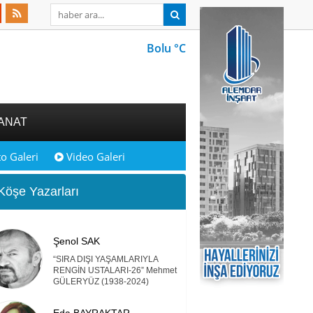
Bolu °C
ANAT
o Galeri
Video Galeri
öşe Yazarları
Şenol SAK
“SIRA DIŞI YAŞAMLARIYLA
RENGİN USTALARI-26” Mehmet
GÜLERYÜZ (1938-2024)