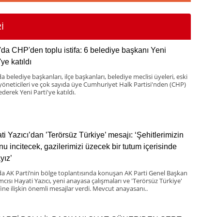
İ
'da CHP'den toplu istifa: 6 belediye başkanı Yeni
'ye katıldı
a belediye başkanları, ilçe başkanları, belediye meclisi üyeleri, eski
 yöneticileri ve çok sayıda üye Cumhuriyet Halk Partisi'nden (CHP)
 ederek Yeni Parti'ye katıldı.
ti Yazıcı’dan ’Terörsüz Türkiye’ mesajı: ‘Şehitlerimizin
nu incitecek, gazilerimizi üzecek bir tutum içerisinde
yız’
da AK Parti’nin bölge toplantısında konuşan AK Parti Genel Başkan
mcısı Hayati Yazıcı, yeni anayasa çalışmaları ve 'Terörsüz Türkiye'
ine ilişkin önemli mesajlar verdi. Mevcut anayasanı..