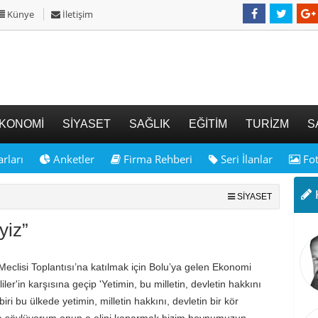
Künye
İletişim
KONOMİ
SİYASET
SAĞLIK
EĞİTİM
TURİZM
S
rları
Anketler
Firma Rehberi
Seri İlanlar
Fot
K
SİYASET
yiz”
 Meclisi Toplantısı’na katılmak için Bolu’ya gelen Ekonomi
er'in karşısına geçip 'Yetimin, bu milletin, devletin hakkını
i bu ülkede yetimin, milletin hakkını, devletin bir kör
de söylüyorum onun o elini koparmak bizim boynumuzun