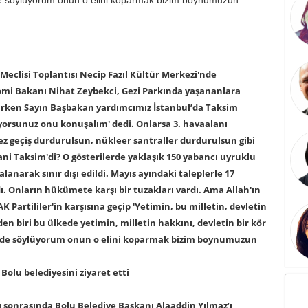
 Meclisi Toplantısı Necip Fazıl Kültür Merkezi'nde
nomi Bakanı Nihat Zeybekci, Gezi Parkında yaşananlara
nırken Sayın Başbakan yardımcımız İstanbul’da Taksim
orsunuz onu konuşalım' dedi. Onlarsa 3. havaalanı
z geçiş durdurulsun, nükleer santraller durdurulsun gibi
Hani Taksim'di? O gösterilerde yaklaşık 150 yabancı uyruklu
alanarak sınır dışı edildi. Mayıs ayındaki taleplerle 17
rdı. Onların hükümete karşı bir tuzakları vardı. Ama Allah'ın
AK Partililer'in karşısına geçip 'Yetimin, bu milletin, devletin
n biri bu ülkede yetimin, milletin hakkını, devletin bir kör
ünde söylüyorum onun o elini koparmak bizim boynumuzun
Bolu belediyesini ziyaret etti
 sonrasında Bolu Belediye Başkanı Alaaddin Yılmaz’ı