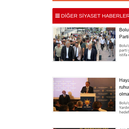
DİĞER SİYASET HABERLER
Bolu
Parti
Bolu’d
parti
istifa
Haya
ruhu
olma
Bolu’
Yardı
hedef