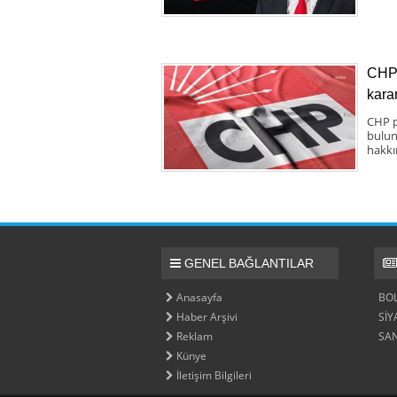
CHP 
karar
CHP p
bulun
hakkı
GENEL BAĞLANTILAR
Anasayfa
BO
Haber Arşivi
SİY
Reklam
SA
Künye
İletişim Bilgileri