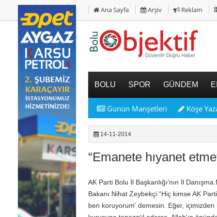
Ana Sayfa
Arşiv
Reklam
BOLU
SPOR
GÜNDEM
E
Günün Manşetleri
Köşe Yaza
14-11-2014
“Emanete hıyanet etme
AK Parti Bolu İl Başkanlığı'nın İl Danışma
Bakanı Nihat Zeybekçi “Hiç kimse AK Partilil
ben koruyorum' demesin. Eğer, içimizden bir
kuruşuna tenezzül ederse, Allah'ın önün