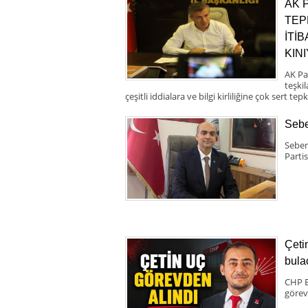
AK 
TEP
İTİ
KIN
AK Pa
teşki
çeşitli iddialara ve bilgi kirliliğine çok sert tepk
Sebe
Seben
Partis
Çeti
bula
CHP B
görev