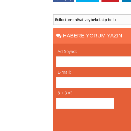
Etiketler :
nihat-zeybekci
akp
bolu
HABERE YORUM YAZIN
Ad Soyad:
E-mail:
8 + 3 =?