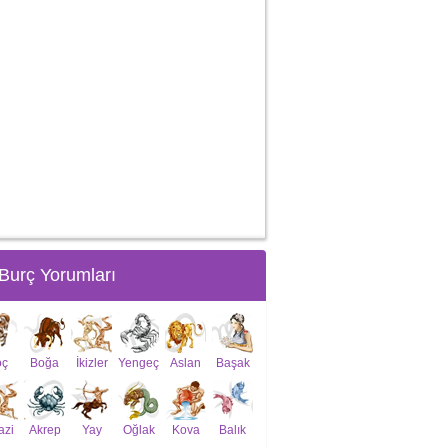
Burç Yorumları
oç
Boğa
İkizler
Yengeç
Aslan
Başak
azi
Akrep
Yay
Oğlak
Kova
Balık