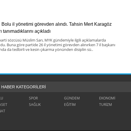
Bolu il yönetimi görevden alındı. Tahsin Mert Karagöz
ı tanımadıklarını açıkladı
arti sözcüsü Müslim Sarı, MYK gündemiyle ilgili açıklamalarda
du. Buna göre partide 26 il yönetimi görevden alınırken 7 il başkanı
nda da tedbirli ve kesin çıkarma yönünden disiplin sü..
HABER KATEGORİLERİ
LU
SPOR
GÜNDEM
EKONOMİ
ASET
SAĞLIK
EĞİTİM
TURİZM
NAT