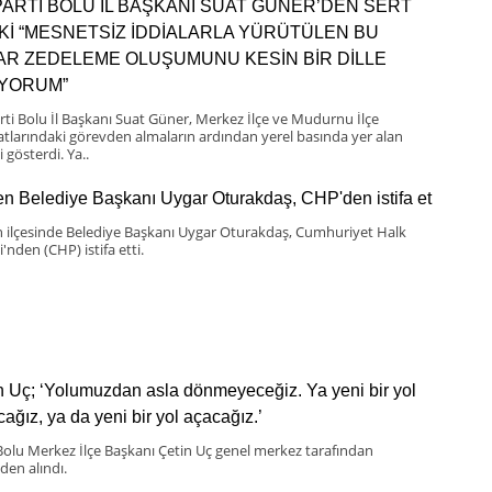
PARTİ BOLU İL BAŞKANI SUAT GÜNER’DEN SERT
Kİ “MESNETSİZ İDDİALARLA YÜRÜTÜLEN BU
BAR ZEDELEME OLUŞUMUNU KESİN BİR DİLLE
IYORUM”
rti Bolu İl Başkanı Suat Güner, Merkez İlçe ve Mudurnu İlçe
latlarındaki görevden almaların ardından yerel basında yer alan
i gösterdi. Ya..
n Belediye Başkanı Uygar Oturakdaş, CHP'den istifa et
 ilçesinde Belediye Başkanı Uygar Oturakdaş, Cumhuriyet Halk
i'nden (CHP) istifa etti.
n Uç; ‘Yolumuzdan asla dönmeyeceğiz. Ya yeni bir yol
cağız, ya da yeni bir yol açacağız.’
olu Merkez İlçe Başkanı Çetin Uç genel merkez tarafından
den alındı.