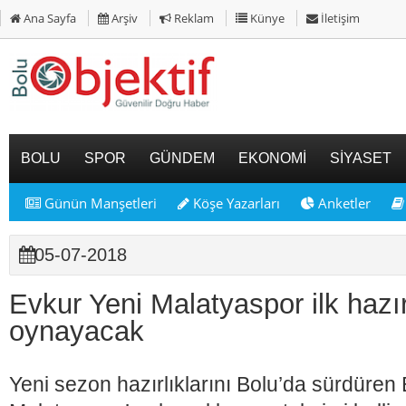
Ana Sayfa
Arşiv
Reklam
Künye
İletişim
BOLU
SPOR
GÜNDEM
EKONOMİ
SİYASET
Günün Manşetleri
Köşe Yazarları
Anketler
05-07-2018
Evkur Yeni Malatyaspor ilk hazır
oynayacak
Yeni sezon hazırlıklarını Bolu’da sürdüren 