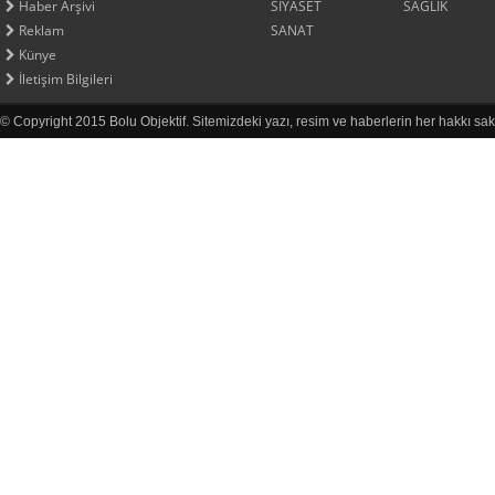
Haber Arşivi
SİYASET
SAĞLIK
Reklam
SANAT
Künye
İletişim Bilgileri
© Copyright 2015 Bolu Objektif. Sitemizdeki yazı, resim ve haberlerin her hakkı sak