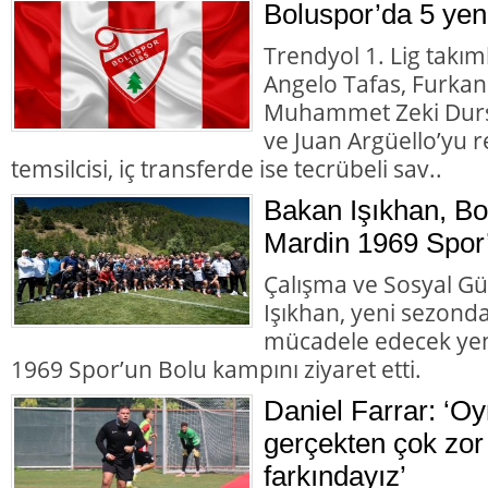
Boluspor’da 5 yeni
Trendyol 1. Lig takı
Angelo Tafas, Furka
Muhammet Zeki Durs
ve Juan Argüello’yu r
temsilcisi, iç transferde ise tecrübeli sav..
Bakan Işıkhan, B
Mardin 1969 Spor’u
Çalışma ve Sosyal Gü
Işıkhan, yeni sezonda
mücadele edecek yen
1969 Spor’un Bolu kampını ziyaret etti.
Daniel Farrar: ‘Oy
gerçekten çok zor 
farkındayız’