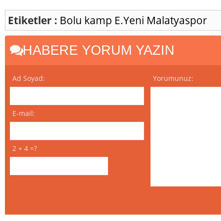
Etiketler :
Bolu
kamp
E.Yeni Malatyaspor
HABERE YORUM YAZIN
Ad Soyad:
Yorumunuz:
E-mail:
2 + 4 =?