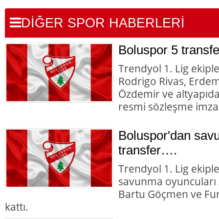
DİĞER SPOR HABERLERİ
Boluspor 5 transfe
Trendyol 1. Lig ekipl
Rodrigo Rivas, Erde
Özdemir ve altyapıd
resmi sözleşme imzal
Boluspor'dan sav
transfer….
Trendyol 1. Lig ekipl
savunma oyuncuları A
Bartu Göçmen ve Fur
kattı.