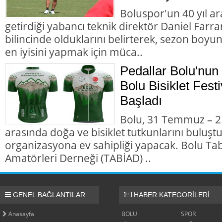
Boluspor'un 40 yıl a
getirdiği yabancı teknik direktör Daniel Farra
bilincinde olduklarını belirterek, sezon boyu
en iyisini yapmak için müca..
Pedallar Bolu'nu
Bolu Bisiklet Fest
Başladı
Bolu, 31 Temmuz – 2 
arasında doğa ve bisiklet tutkunlarını buluşt
organizasyona ev sahipliği yapacak. Bolu Tabi
Amatörleri Derneği (TABİAD) ..
GENEL BAĞLANTILAR
HABER KATEGORİLERİ
Anasayfa
BOLU
SPOR