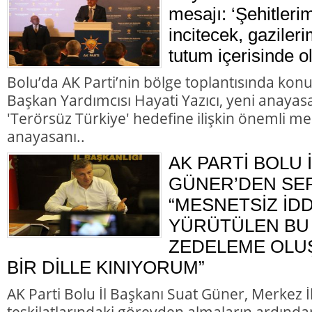
mesajı: ‘Şehitleri
incitecek, gazileri
tutum içerisinde o
Bolu’da AK Parti’nin bölge toplantısında kon
Başkan Yardımcısı Hayati Yazıcı, yeni anayasa
'Terörsüz Türkiye' hedefine ilişkin önemli me
anayasanı..
AK PARTİ BOLU 
GÜNER’DEN SER
“MESNETSİZ İD
YÜRÜTÜLEN BU 
ZEDELEME OLU
BİR DİLLE KINIYORUM”
AK Parti Bolu İl Başkanı Suat Güner, Merkez 
teşkilatlarındaki görevden almaların ardında