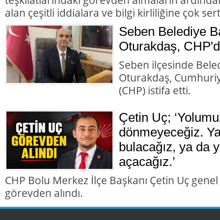
alan çeşitli iddialara ve bilgi kirliliğine çok ser
Seben Belediye B
Oturakdaş, CHP'de
Seben ilçesinde Bele
Oturakdaş, Cumhuriye
(CHP) istifa etti.
Çetin Uç; ‘Yolumu
dönmeyeceğiz. Ya 
bulacağız, ya da y
açacağız.’
CHP Bolu Merkez İlçe Başkanı Çetin Uç genel
görevden alındı.