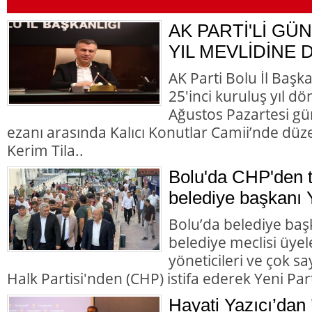
AK PARTİ'Lİ GÜN
YIL MEVLİDİNE 
AK Parti Bolu İl Başk
25'inci kuruluş yıl d
Ağustos Pazartesi gü
ezanı arasında Kalıcı Konutlar Camii’nde düz
Kerim Tila..
Bolu'da CHP'den to
belediye başkanı Y
Bolu’da belediye başk
belediye meclisi üyele
yöneticileri ve çok 
Halk Partisi'nden (CHP) istifa ederek Yeni Parti
Hayati Yazıcı’dan 