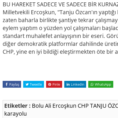
BU HAREKET SADECE VE SADECE BİR KURNA
Milletvekili Ercoşkun, "Tanju Özcan'ın yaptığı
zaten baharla birlikte şantiye tekrar çalışm
eylem yaptım o yüzden yol çalışmaları başla
standart muhalefet anlayışının bir eseri. Görü
diğer demokratik platformlar dahilinde ür
CHP, yine en iyi bildiği eleştirmekten öte bir
Paylaş
Tweetle
Pinle
Linkedin
WhatsApp
Etiketler :
Bolu
Ali Ercoşkun
CHP
TANJU ÖZ
karayolu