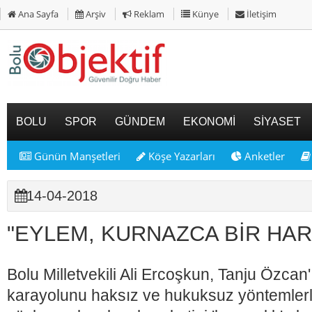
Ana Sayfa
Arşiv
Reklam
Künye
İletişim
BOLU
SPOR
GÜNDEM
EKONOMİ
SİYASET
Günün Manşetleri
Köşe Yazarları
Anketler
14-04-2018
"EYLEM, KURNAZCA BİR HA
Bolu Milletvekili Ali Ercoşkun, Tanju Özca
karayolunu haksız ve hukuksuz yöntemlerle 