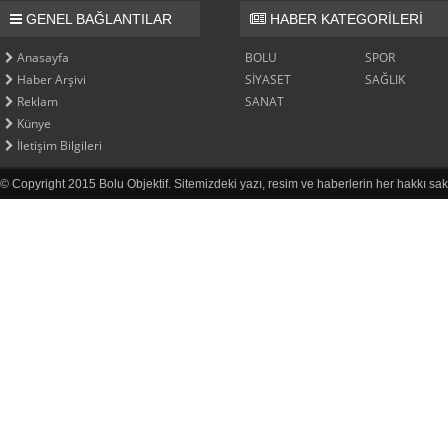
GENEL BAĞLANTILAR
HABER KATEGORİLERİ
Anasayfa
BOLU
SPOR
Haber Arşivi
SİYASET
SAĞLIK
Reklam
SANAT
Künye
İletişim Bilgileri
© Copyright 2015 Bolu Objektif. Sitemizdeki yazı, resim ve haberlerin her hakkı sak