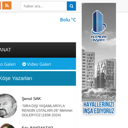
Bolu °C
ANAT
o Galeri
Video Galeri
öşe Yazarları
Şenol SAK
“SIRA DIŞI YAŞAMLARIYLA
RENGİN USTALARI-26” Mehmet
GÜLERYÜZ (1938-2024)