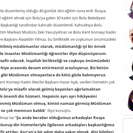
a düzenlemiş olduğu 40 günlük dini eğitim sona erdi. Rusya,
 eğitim almak için Bolu’ya gelen 30 kadın için Bolu Belediyesi
 Başkanlığı tarafından kahvaltı düzenlendi. Kahvaltıya Bolu
ğitim Merkezi Müdürü Zeki Yavuzyılmaz ve Bolu Kent Konseyi Kadın
diye Başkanı Alaaddin Yılmaz, bu birliktelik ve coşkunun önümüzdeki
ğitilmiş müslümanlar olarak, müslümanlığı iyi bir örnek
nizle insanlar Müslümanlığı öğrenirler diye düşünüyorum.
isafir edecek. İnşallah birlikteliği ve coşkuyu önümüzdeki
ürkiye arasında devam ettirmenizi arzuluyoruz. Biz bütün
z gibi Müslüman olmayanlara da kötü gözle bakmıyoruz.
Kent Konseyi Kadın Meclisi Başkanı Hacer Aşık, verilen hizmetin çok
Bolu’ya misafir olarak gelmiş bayanları ağırlamaktan
önemli din hizmeti. Hepsinin ayrı ayrı hikâyesini
kilenmiş Müslüman olmuş, kimisi namazı görmüş Müslüman
ik ve çok memnun kaldık
” diye konuştu.
maz ise “
Şu anda beraber olduğumuz arkadaşlar Rusya
lunup din hizmetleriyle ilgilenen arkadaşları başkanlığımız
r ettiler. Kur’an’a bir adım daha yakın olmak, dini bilgileri