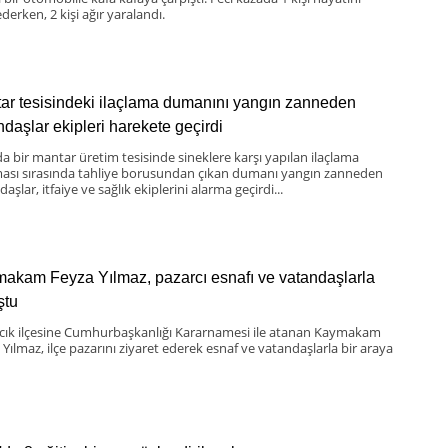
derken, 2 kişi ağır yaralandı.
ar tesisindeki ilaçlama dumanını yangın zanneden
ndaşlar ekipleri harekete geçirdi
da bir mantar üretim tesisinde sineklere karşı yapılan ilaçlama
ması sırasında tahliye borusundan çıkan dumanı yangın zanneden
aşlar, itfaiye ve sağlık ekiplerini alarma geçirdi...
akam Feyza Yılmaz, pazarcı esnafı ve vatandaşlarla
ştu
scık ilçesine Cumhurbaşkanlığı Kararnamesi ile atanan Kaymakam
 Yılmaz, ilçe pazarını ziyaret ederek esnaf ve vatandaşlarla bir araya