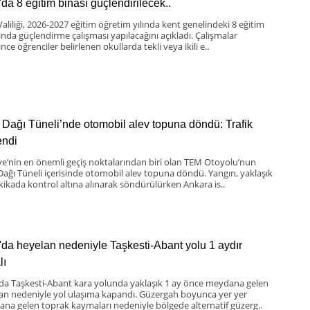
'da 8 eğitim binası güçlendirilecek..
Valiliği, 2026-2027 eğitim öğretim yılında kent genelindeki 8 eğitim
ında güçlendirme çalışması yapılacağını açıkladı. Çalışmalar
nce öğrenciler belirlenen okullarda tekli veya ikili e..
 Dağı Tüneli’nde otomobil alev topuna döndü: Trafik
lendi
ye’nin en önemli geçiş noktalarından biri olan TEM Otoyolu’nun
Dağı Tüneli içerisinde otomobil alev topuna döndü. Yangın, yaklaşık
kikada kontrol altına alınarak söndürülürken Ankara is..
'da heyelan nedeniyle Taşkesti-Abant yolu 1 aydır
lı
 da Taşkesti-Abant kara yolunda yaklaşık 1 ay önce meydana gelen
an nedeniyle yol ulaşıma kapandı. Güzergah boyunca yer yer
na gelen toprak kaymaları nedeniyle bölgede alternatif güzerg..