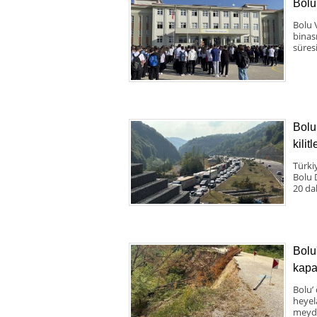
Bolu
Bolu 
binas
süresi
Bolu
kilit
Türki
Bolu 
20 da
Bolu
kapa
Bolu’
heyel
meyda