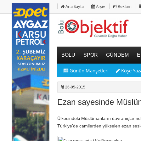
Ana Sayfa
Arşiv
Reklam
BOLU
SPOR
GÜNDEM
E
Günün Manşetleri
Köşe Yaza
26-05-2015
Ezan sayesinde Müslü
Ülkesindeki Müslümanların davranışlarından
Türkiye’de camilerden yükselen ezan sesl