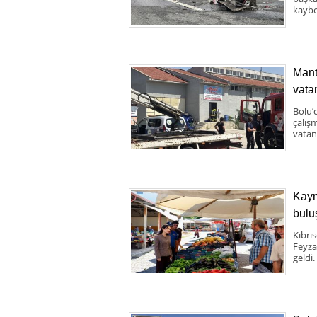
kaybe
Mant
vata
Bolu’
çalış
vatand
Kaym
bulu
Kıbrı
Feyza
geldi.