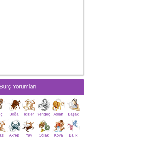
Burç Yorumları
oç
Boğa
İkizler
Yengeç
Aslan
Başak
azi
Akrep
Yay
Oğlak
Kova
Balık