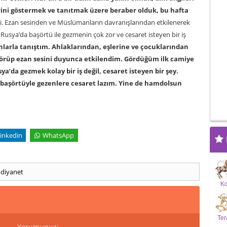
rini göstermek ve tanıtmak üzere beraber olduk, bu hafta
i. Ezan sesinden ve Müslümanların davranışlarından etkilenerek
sya’da başörtü ile gezmenin çok zor ve cesaret isteyen bir iş
arla tanıştım. Ahlaklarından, eşlerine ve çocuklarından
 görüp ezan sesini duyunca etkilendim. Gördüğüm ilk camiye
a’da gezmek kolay bir iş değil, cesaret isteyen bir şey.
 başörtüyle gezenlere cesaret lazım. Yine de hamdolsun
inkedin
WhatsApp
n
diyanet
K
Ter
Yorumunuz: