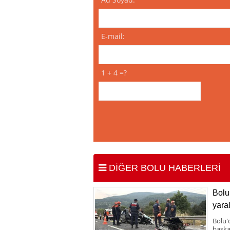
E-mail:
1 + 4 =?
DİĞER BOLU HABERLERİ
Bolu 
yaral
Bolu'
başka 