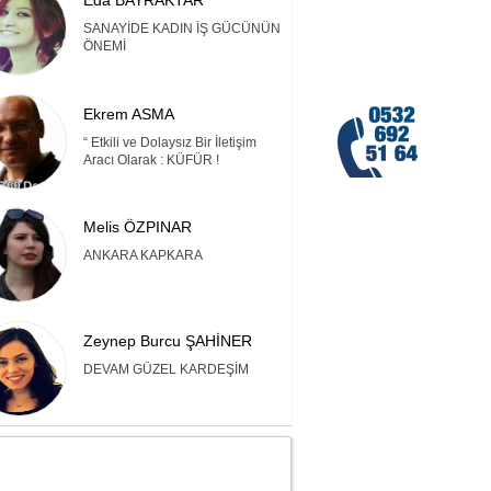
Eda BAYRAKTAR
SANAYİDE KADIN İŞ GÜCÜNÜN
ÖNEMİ
Ekrem ASMA
“ Etkili ve Dolaysız Bir İletişim
Aracı Olarak : KÜFÜR !
Melis ÖZPINAR
ANKARA KAPKARA
Zeynep Burcu ŞAHİNER
DEVAM GÜZEL KARDEŞİM