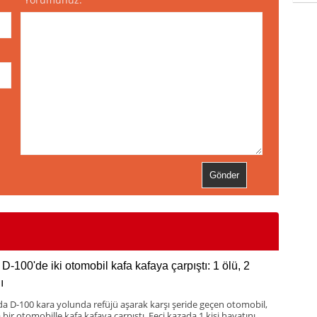
D-100'de iki otomobil kafa kafaya çarpıştı: 1 ölü, 2
ı
da D-100 kara yolunda refüjü aşarak karşı şeride geçen otomobil,
bir otomobille kafa kafaya çarpıştı. Feci kazada 1 kişi hayatını