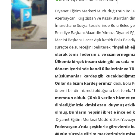
Diyanet Eğitim Merkezi Müdürlüğü’nün Bolu’d
Azerbaycan, Kırgızistan ve Kazakistan’dan dini
İmarethane Sosyal tesislerinde Bolu Belediye
Belediye Başkanı Alaaddin Yılmaz, Diyanet E
Meclisi Başkanı Hacer Aşık katıldı.Bolu Bele
süreçte de süreceğini belirterek, “
İnşallah e
olarak temsil edersiniz, ve sizin örneği
Ülkemiz birçok insanı sizin gibi burada m
dönem içerisinde kendi ülkeleriniz ve T
Müslümanları kardeş gibi kucakladığımı
Onlar da bizim kardeşlerimiz
” dedi. Bolu 
önemli bir din hizmeti olduğunu belirterek, “
memnun olduk. Çünkü verilen hizmet çok 
dinlediğimizde kimisi ezanı duymuş et
olmuş. Bunların hepsini ibretle inceled
Diyanet Eğitim Merkezi Müdürü Zeki Yavuzyıl
Federasyonu’nda çeşitlerle görevlerde bu
40 gün süreyle eğitim merkezimizde misafi