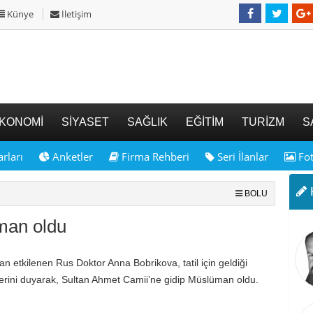
Künye
İletişim
KONOMİ
SİYASET
SAĞLIK
EĞİTİM
TURİZM
S
rları
Anketler
Firma Rehberi
Seri İlanlar
Fot
K
BOLU
man oldu
 etkilenen Rus Doktor Anna Bobrikova, tatil için geldiği
erini duyarak, Sultan Ahmet Camii’ne gidip Müslüman oldu.