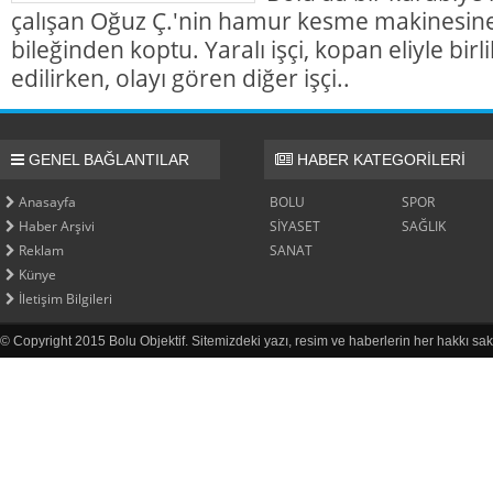
çalışan Oğuz Ç.'nin hamur kesme makinesine k
bileğinden koptu. Yaralı işçi, kopan eliyle bir
edilirken, olayı gören diğer işçi..
GENEL BAĞLANTILAR
HABER KATEGORİLERİ
Anasayfa
BOLU
SPOR
Haber Arşivi
SİYASET
SAĞLIK
Reklam
SANAT
Künye
İletişim Bilgileri
© Copyright 2015 Bolu Objektif. Sitemizdeki yazı, resim ve haberlerin her hakkı sak