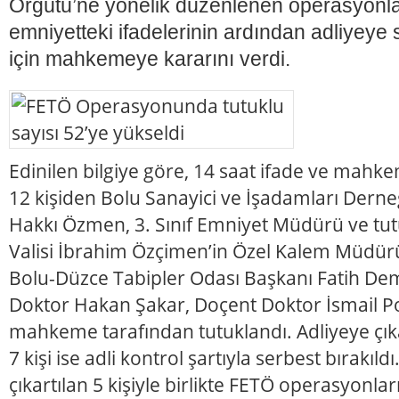
Örgütü’ne yönelik düzenlenen operasyonl
emniyetteki ifadelerinin ardından adliyeye 
için mahkemeye kararını verdi.
Edinilen bilgiye göre, 14 saat ifade ve mahk
12 kişiden Bolu Sanayici ve İşadamları Derneğ
Hakkı Özmen, 3. Sınıf Emniyet Müdürü ve tut
Valisi İbrahim Özçimen’in Özel Kalem Müdü
Bolu-Düzce Tabipler Odası Başkanı Fatih Dem
Doktor Hakan Şakar, Doçent Doktor İsmail Poy
mahkeme tarafından tutuklandı. Adliyeye çıka
7 kişi ise adli kontrol şartıyla serbest bırakıl
çıkartılan 5 kişiyle birlikte FETÖ operasyonla