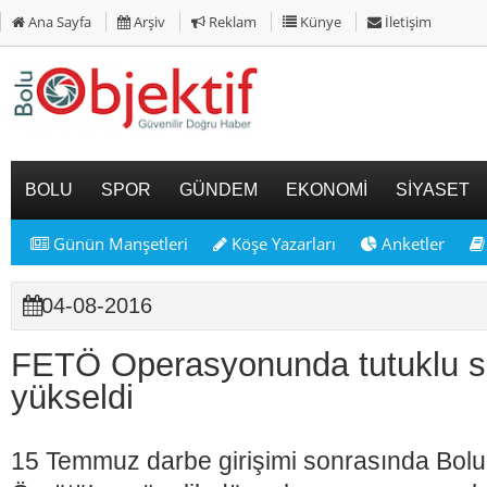
Ana Sayfa
Arşiv
Reklam
Künye
İletişim
BOLU
SPOR
GÜNDEM
EKONOMİ
SİYASET
Günün Manşetleri
Köşe Yazarları
Anketler
04-08-2016
FETÖ Operasyonunda tutuklu sa
yükseldi
15 Temmuz darbe girişimi sonrasında Bolu'