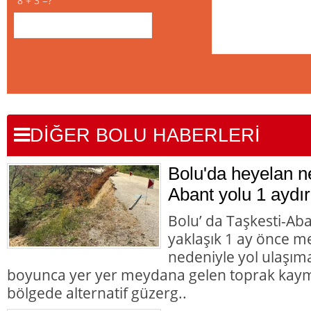
8 + 3 =?
DİĞER BOLU HABERLERİ
Bolu'da heyelan n
Abant yolu 1 aydır
Bolu’ da Taşkesti-Ab
yaklaşık 1 ay önce 
nedeniyle yol ulaşı
boyunca yer yer meydana gelen toprak kaym
bölgede alternatif güzerg..