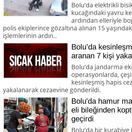
Bolu’da elektrikli bisi
kucağındaki yavru ke
ardından elleriyle bo
polis ekiplerince gözaltına alınan 15 yaşındaki
işlemlerinin ardın..
Bolu’da kesinleşm
aranan 7 kişi yaka
Bolu’da jandarma eki
operasyonlarda, çeşit
kesinleşmiş hapis cez
yakalanarak cezaevine gönderildi.
Bolu'da hamur mak
eli bileğinden kopt
geçirdi
Bolu’da bir kurabiye