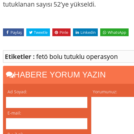
tutuklanan sayısı 52’ye yükseldi.
Paylaş
Tweetle
Pinle
Linkedin
WhatsApp
Etiketler :
fetö
bolu
tutuklu
operasyon
HABERE YORUM YAZIN
Ad Soyad:
Yorumunuz:
E-mail: