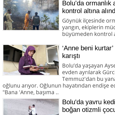
Bolu’da ormanlık 
kontrol altına alınd
Göynük ilçesinde orm
yangın, ekiplerin mü
büyümeden kontrol al
‘Anne beni kurtar’
karıştı
Bolu’da yaşayan Aysel
evden ayrılarak Gürc
Temmuz'dan bu yana
oğlunu arıyor. Oğlunun hayatından endişe ed
"Bana 'Anne, başıma ..
Bolu'da yavru ked
boğan otizmli çocu