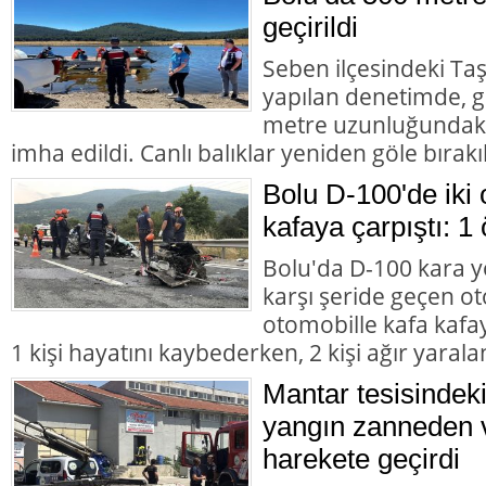
geçirildi
Seben ilçesindeki Taş
yapılan denetimde, g
metre uzunluğundaki 
imha edildi. Canlı balıklar yeniden göle bırakıl
Bolu D-100'de iki 
kafaya çarpıştı: 1 
Bolu'da D-100 kara y
karşı şeride geçen ot
otomobille kafa kafay
1 kişi hayatını kaybederken, 2 kişi ağır yarala
Mantar tesisindek
yangın zanneden v
harekete geçirdi