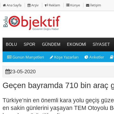
Ana Sayfa
Arşiv
Reklam
Künye
İletişim
BOLU
SPOR
GÜNDEM
EKONOMİ
SİYASET
Günün Manşetleri
Köşe Yazarları
Anketler
23-05-2020
Geçen bayramda 710 bin araç g
Türkiye’nin en önemli kara yolu geçiş güzer
en sakin günlerini yaşayan TEM Otoyolu B