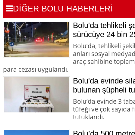
DİĞER BOLU HABERLERİ
Bolu'da tehlikeli 
sürücüye 24 bin 2
Bolu’da, tehlikeli şek
anları sosyal medyad
araç sahibine toplam 
para cezası uygulandı.
Bolu'da evinde s
bulunan şüpheli tu
Bolu’da evinde 3 tab
tüfeği ve çok sayıda 
tutuklandı.
Bolu’da 500 metre