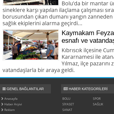
Bolu’da bir mantar ü
sineklere karşı yapılan ilaçlama çalışması sır
borusundan çıkan dumanı yangın zanneden va
sağlık ekiplerini alarma geçirdi...
Kaymakam Feyza 
esnafı ve vatandaş
Kıbrıscık ilçesine Cu
Kararnamesi ile at
Yılmaz, ilçe pazarını
vatandaşlarla bir araya geldi.
GENEL BAĞLANTILAR
HABER KATEGORİLERİ
Anasayfa
BOLU
SPOR
Haber Arşivi
SİYASET
SAĞLIK
Reklam
SANAT