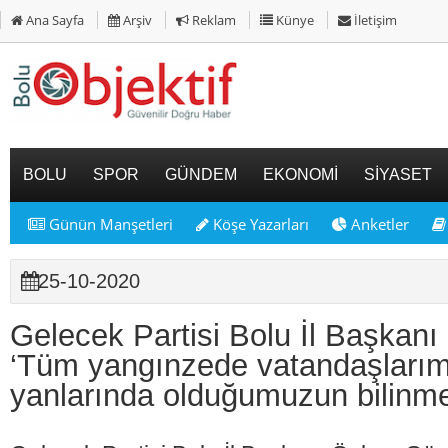
Ana Sayfa
Arşiv
Reklam
Künye
İletişim
BOLU
SPOR
GÜNDEM
EKONOMİ
SİYASET
Günün Manşetleri
Köşe Yazarları
Anketler
25-10-2020
Gelecek Partisi Bolu İl Başkan
‘Tüm yangınzede vatandaşlarım
yanlarında olduğumuzun bilinme