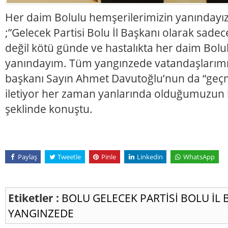
Her daim Bolulu hemşerilerimizin yanındayı
;”Gelecek Partisi Bolu İl Başkanı olarak sadec
değil kötü günde ve hastalıkta her daim Bol
yanındayım. Tüm yangınzede vatandaşlarımız
başkanı Sayın Ahmet Davutoğlu’nun da “geçmi
iletiyor her zaman yanlarında olduğumuzun b
şeklinde konuştu.
Paylaş
Tweetle
Pinle
Linkedin
WhatsApp
Etiketler :
BOLU
GELECEK PARTİSİ BOLU İL
YANGINZEDE