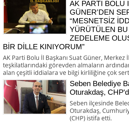
AK PARTİ BOLU 
GÜNER’DEN SER
“MESNETSİZ İD
YÜRÜTÜLEN BU 
ZEDELEME OLU
BİR DİLLE KINIYORUM”
AK Parti Bolu İl Başkanı Suat Güner, Merkez 
teşkilatlarındaki görevden almaların ardında
alan çeşitli iddialara ve bilgi kirliliğine çok ser
Seben Belediye B
Oturakdaş, CHP'de
Seben ilçesinde Bele
Oturakdaş, Cumhuriye
(CHP) istifa etti.