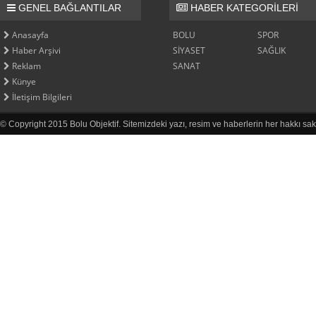
GENEL BAĞLANTILAR
HABER KATEGORİLERİ
Anasayfa
BOLU
SPOR
Haber Arşivi
SİYASET
SAĞLIK
Reklam
SANAT
Künye
İletişim Bilgileri
© Copyright 2015 Bolu Objektif. Sitemizdeki yazı, resim ve haberlerin her hakkı sak