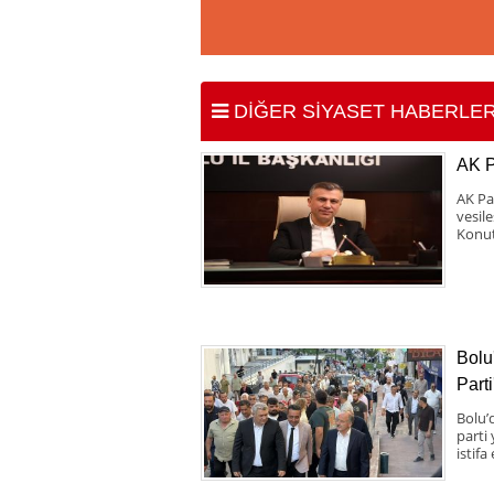
DİĞER SİYASET HABERLER
AK 
AK Pa
vesil
Konut
Bolu
Parti
Bolu’d
parti
istifa