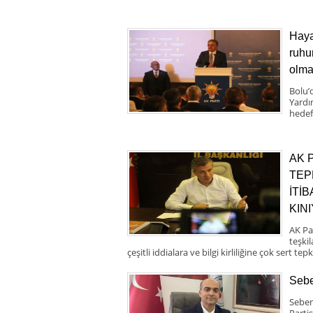
Haya
ruhu
olma
Bolu’
Yardı
hedef
AK 
TEP
İTİ
KIN
AK Pa
teşki
çeşitli iddialara ve bilgi kirliliğine çok sert tepk
Sebe
Seben
Partis