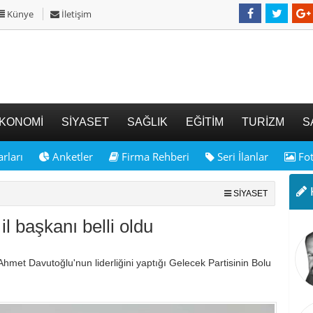
Künye
İletişim
KONOMİ
SİYASET
SAĞLIK
EĞİTİM
TURİZM
S
rları
Anketler
Firma Rehberi
Seri İlanlar
Fot
K
SİYASET
il başkanı belli oldu
hmet Davutoğlu'nun liderliğini yaptığı Gelecek Partisinin Bolu