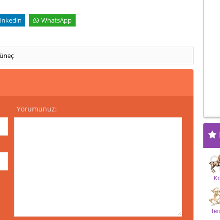
inkedin
WhatsApp
üneç
Yorumunuz:
K
Ter