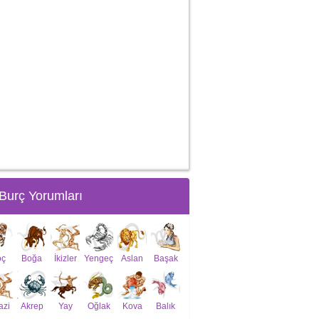
Burç Yorumları
oç
Boğa
İkizler
Yengeç
Aslan
Başak
azi
Akrep
Yay
Oğlak
Kova
Balık