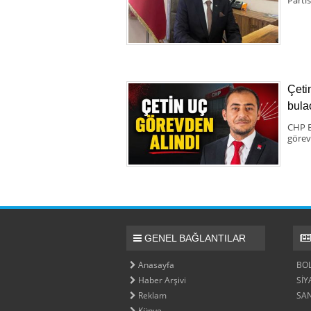
Çeti
bula
CHP B
görev
GENEL BAĞLANTILAR
Anasayfa
BO
Haber Arşivi
SİY
Reklam
SA
Künye