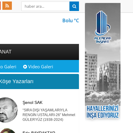
Bolu °C
ANAT
o Galeri
Video Galeri
öşe Yazarları
Şenol SAK
“SIRA DIŞI YAŞAMLARIYLA
RENGİN USTALARI-26” Mehmet
GÜLERYÜZ (1938-2024)