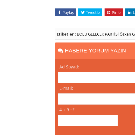
Paylaş
Tweetle
Pinle
L
Etiketler :
BOLU
GELECEK PARTİSİ
Özkan G
HABERE YORUM YAZIN
Ad Soyad:
E-mail:
4 + 9 =?