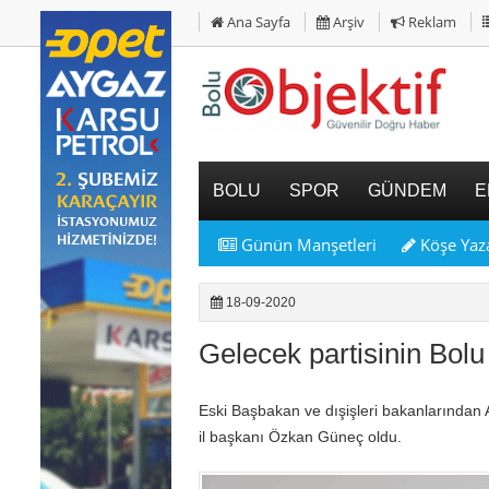
Ana Sayfa
Arşiv
Reklam
BOLU
SPOR
GÜNDEM
E
Günün Manşetleri
Köşe Yaza
18-09-2020
Gelecek partisinin Bolu 
Eski Başbakan ve dışişleri bakanlarından A
il başkanı Özkan Güneç oldu.