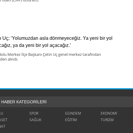
n Uç; ‘Yolumuzdan asla dönmeyeceğiz. Ya yeni bir yol
cağız, ya da yeni bir yol açacağız.’
olu Merkez İlçe Başkanı Çetin Uç genel merkez tarafından
den alındı.
HABER KATEGORİLERİ
LU
SPOR
GÜNDEM
EKONOMİ
ASET
SAĞLIK
EĞİTİM
TURİZM
NAT