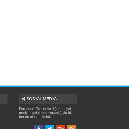
SOSYAL MEDYA
Facebook, Twitter ve diğer sosyal
medya sayfalarımız aracılığıyla bize
her an ulaşabilirsiniz.