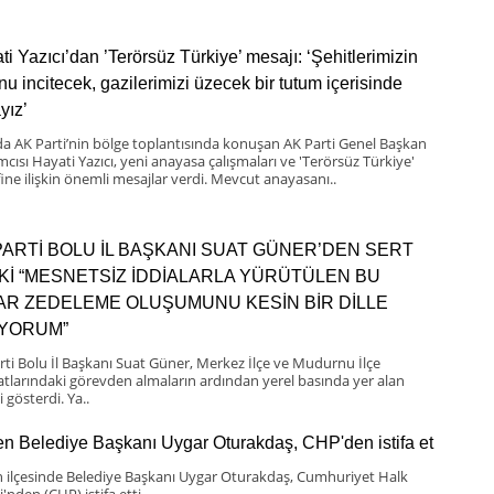
ti Yazıcı’dan ’Terörsüz Türkiye’ mesajı: ‘Şehitlerimizin
nu incitecek, gazilerimizi üzecek bir tutum içerisinde
yız’
da AK Parti’nin bölge toplantısında konuşan AK Parti Genel Başkan
mcısı Hayati Yazıcı, yeni anayasa çalışmaları ve 'Terörsüz Türkiye'
ine ilişkin önemli mesajlar verdi. Mevcut anayasanı..
PARTİ BOLU İL BAŞKANI SUAT GÜNER’DEN SERT
Kİ “MESNETSİZ İDDİALARLA YÜRÜTÜLEN BU
BAR ZEDELEME OLUŞUMUNU KESİN BİR DİLLE
IYORUM”
rti Bolu İl Başkanı Suat Güner, Merkez İlçe ve Mudurnu İlçe
latlarındaki görevden almaların ardından yerel basında yer alan
i gösterdi. Ya..
n Belediye Başkanı Uygar Oturakdaş, CHP'den istifa et
 ilçesinde Belediye Başkanı Uygar Oturakdaş, Cumhuriyet Halk
i'nden (CHP) istifa etti.