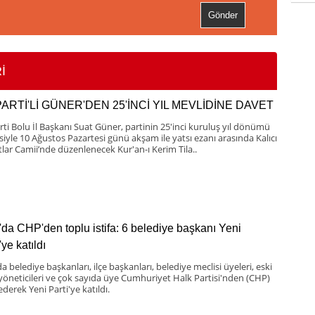
İ
PARTİ'Lİ GÜNER'DEN 25'İNCİ YIL MEVLİDİNE DAVET
rti Bolu İl Başkanı Suat Güner, partinin 25'inci kuruluş yıl dönümü
esiyle 10 Ağustos Pazartesi günü akşam ile yatsı ezanı arasında Kalıcı
lar Camii’nde düzenlenecek Kur'an-ı Kerim Tila..
'da CHP'den toplu istifa: 6 belediye başkanı Yeni
'ye katıldı
a belediye başkanları, ilçe başkanları, belediye meclisi üyeleri, eski
 yöneticileri ve çok sayıda üye Cumhuriyet Halk Partisi'nden (CHP)
 ederek Yeni Parti'ye katıldı.