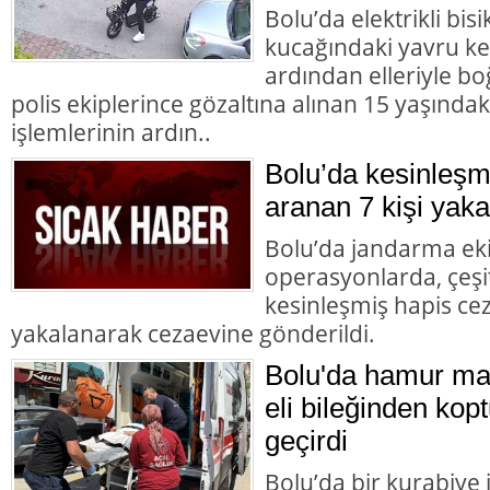
Bolu’da elektrikli bisi
kucağındaki yavru ke
ardından elleriyle bo
polis ekiplerince gözaltına alınan 15 yaşındaki
işlemlerinin ardın..
Bolu’da kesinleşm
aranan 7 kişi yaka
Bolu’da jandarma eki
operasyonlarda, çeşit
kesinleşmiş hapis cez
yakalanarak cezaevine gönderildi.
Bolu'da hamur mak
eli bileğinden kopt
geçirdi
Bolu’da bir kurabiye