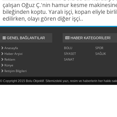
çalışan Oğuz Ç.'nin hamur kesme makinesine k
bileğinden koptu. Yaralı işçi, kopan eliyle bir
edilirken, olayı gören diğer işçi..
GENEL BAĞLANTILAR
HABER KATEGORİLERİ
Anasayfa
BOLU
SPOR
Haber Arşivi
SİYASET
SAĞLIK
Reklam
SANAT
Künye
İletişim Bilgileri
© Copyright 2015 Bolu Objektif. Sitemizdeki yazı, resim ve haberlerin her hakkı sak