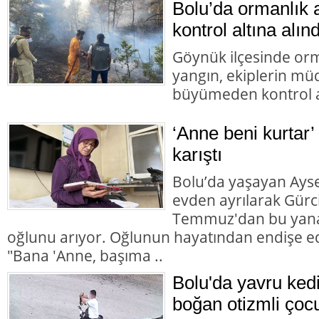
Bolu’da ormanlık 
kontrol altına alınd
Göynük ilçesinde orm
yangın, ekiplerin mü
büyümeden kontrol al
‘Anne beni kurtar’
karıştı
Bolu’da yaşayan Aysel
evden ayrılarak Gürc
Temmuz'dan bu yana
oğlunu arıyor. Oğlunun hayatından endişe ed
"Bana 'Anne, başıma ..
Bolu'da yavru ked
boğan otizmli çocu