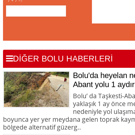
7 + 7 =?
DİĞER BOLU HABERLERİ
Bolu'da heyelan n
Abant yolu 1 aydır
Bolu’ da Taşkesti-Ab
yaklaşık 1 ay önce 
nedeniyle yol ulaşı
boyunca yer yer meydana gelen toprak kaym
bölgede alternatif güzerg..