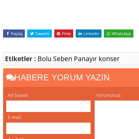
Paylaş
Tweetle
Pinle
Linkedin
WhatsApp
Etiketler :
Bolu
Seben
Panayır
konser
HABERE YORUM YAZIN
Ad Soyad:
Yorumunuz:
E-mail: