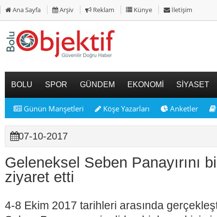
Ana Sayfa
Arşiv
Reklam
Künye
İletişim
BOLU
SPOR
GÜNDEM
EKONOMİ
SİYASET
Günün Manşetleri
Köşe Yazarları
Anketler
07-10-2017
Geleneksel Seben Panayırını bin
ziyaret etti
4-8 Ekim 2017 tarihleri arasında gerçekleş